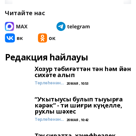
Читайте нас
Редакция һайлауы
Хозур тәбиғәттән тән һәм йән
сихәте алып
Төрлөһөнән...
20 МАЯ , 10:53
“Уҡытыусы булып тыуырға
кәрәк” - ти шиғри күңелле,
рухлы шәхес
Төрлөһөнән...
20 МАЯ , 10:42
Тәү сиратта, хәүефһеҙлек