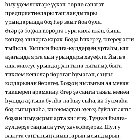
һыу үҫемлектәре үҫкән, төрлө сәнәғәт
предприятиелары ташландыҡтары
урындарында боҙ һәр ваҡыт йоҡа була.
Әгәр ҙә боҙҙан йөрөргә тура килә икән, быны
көндөҙ эшләргә кәрәк. Боҙҙа һикереү, югереү ҡәтғи
тыйыла. Ҡышын йылға-күлдәрҙең уртаһы, ҡыш
аҙағында ярға яҡын урындары хәүефле. Йылға
аша махсус урындарҙан ғына сығығыҙ, быға
тиклем кешеләр йөрөгән һуҡмаҡтан, саңғы
юлдарынан йөрөгөҙ. Боҙҙоң ныҡлығын аяҡ менән
тикшереп ҡарамағыҙ. Әгәр ҙә саңғы таяғы менән
һуҡҡанда аҙ ғына булһа ла һыу сыҡһа, йә булмаһа
боҙ сытырлаһа, кисекмәҫтән эҙегеҙ буйлап аяҡты
боҙҙан шыуҙырып артҡа китегеҙ. Туңған йылға-
күлдәрҙе саңғыла үтеү хәүефһеҙерәк. Шул уҡ
ваҡытта саңғының ҡайыштарын ысҡындырып,