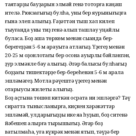
таяҡтарҙы бауҙарын элмәй генә тоторға кәңәш
ителә. Рюкзағығыҙ булһа, уны бер яурынығыҙға
ғына элеп алығыҙ. Ғәҙәттән тыш хәл килеп
тыуғанда уны тиҙ генә алып ташлау уңайлы
буласаҡ. Боҙ аша төркөм менән сыҡҡанда бер-
берегеҙҙән 5-6 м арауыҡта атлағыҙ. Үҙегеҙ менән
20-25 м оҙонлоҡтағы бер осона ауырлыҡ бәйләнгән,
ҙур элмәкле бау алығыҙ. Әгәр балыҡсы булһағыҙ
боҙҙағы тишектәрҙе бер-береһенән 5-6 м арала
эшләмәгеҙ. Мотлаҡ рәүештә үҙегеҙ менән
ҡотҡарыусы жилеты алығыҙ.
Боҙ аҫтына төшөп киткән осраҡта ни эшләргә? Тәү
сиратта тынысланырға, киҫкен хәрәкәттәр
эшләмәй, ҡулдарығыҙҙы ике яҡҡа һуҙып, боҙ ситенә
йәбешеп ҡалырға тырышығыҙ. Әгәр боҙ
ватылмаһа, уға күкрәк менән ятып, тәүҙә бер