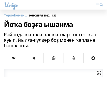
Инйәр
Төрлөһөнән...
30 НОЯБРЯ 2020, 11:32
Йоҡа боҙға ышанма
Районда ҡышҡы һалҡындар төштө, ҡар
яуып, йылға-күлдәр боҙ менән ҡаплана
башаланы.