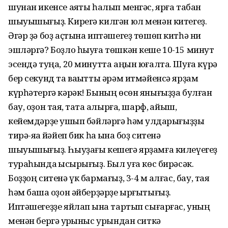
шунан икенсе аяҡты һалып менгәс, ярға табан
шыуышығыҙ. Кирегә килгән юл менән китегеҙ.
Әгәр ҙә боҙ аҫтына иптәшегеҙ төшөп китһә ни
эшләргә? Боҙло һыуға төшкән кеше 10-15 минут
эсендә туңа, 20 минутта аңын юғалта. Шуға күрә
бер секунд та ваҡытты әрәм итмәйенсә ярҙам
күрһәтергә кәрәк! Бының өсөн янығыҙҙа булған
бау, оҙон таяҡ, таҡта алырға, шарф, ҡайыш,
кейемдәрҙе ҡушып бәйләргә һәм ҡулдарығыҙҙы
тирә-яҡҡа йәйеп бик һаҡ ҡына боҙ ситенә
шыуышығыҙ. Һыуҙағы кешегә ярҙамға килеүегеҙ
тураһында ҡысҡырығыҙ. Был уға көс бирәсәк.
Боҙҙоң ситенә үк бармағыҙ, 3-4 м ҡалғас, бау, таяҡ
һәм башҡа оҙон әйберҙәрҙе ырғытығыҙ.
Иптәшегеҙҙе яйлап ҡына тартып сығарғас, уның
менән бергә ҡурҡыныс урындан ситкә