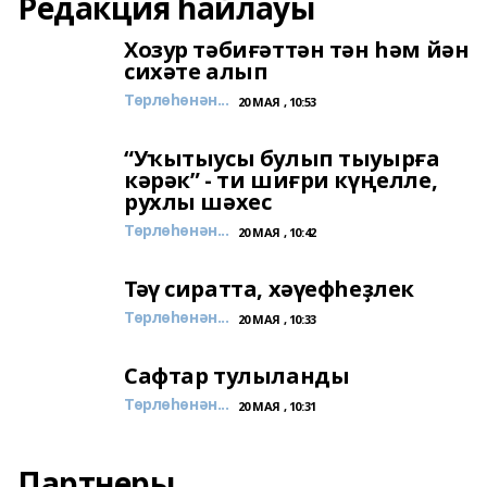
Редакция һайлауы
Хозур тәбиғәттән тән һәм йән
сихәте алып
Төрлөһөнән...
20 МАЯ , 10:53
“Уҡытыусы булып тыуырға
кәрәк” - ти шиғри күңелле,
рухлы шәхес
Төрлөһөнән...
20 МАЯ , 10:42
Тәү сиратта, хәүефһеҙлек
Төрлөһөнән...
20 МАЯ , 10:33
Сафтар тулыланды
Төрлөһөнән...
20 МАЯ , 10:31
Партнеры