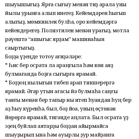
шыуышығыҙ. Ярға сығыу менән тиҙ арала уны
йылы урынға алып инегеҙ. Кейемдәрен һығып
алығыҙ, мөмкинлек булһа, ҡоро кейемдәргә
кейендерегеҙ. Полиэтилен менән урағыҙ, мотлаҡ
рәүештә “ашығыс ярҙам” машинаһын
саҡыртығыҙ.
Боҙҙа үҙеңде тотоу ҡағиҙәләре:
* Һис бер осраҡта ла ҡараңғыла һәм көн аяҙ
булмағанда боҙға сығырға ярамай.
* Боҙҙоң ныҡлығын тибеп ҡарап тикшерергә
ярамай. Әгәр утын ағасы йә булмаһа саңғы
таяғы менән бер тапҡыр ныҡ итеп һуҡҡандан һуң бер
аҙ һыу күренһә, был, боҙ йоҡа, уның өҫтөнән
йөрөргә ярамай, тигәнде аңлата. Был осраҡта үҙ
эҙең буйлап аяҡтарҙы боҙҙан айырмайса
шыуҙырып ҡына һәм ауырлыҡ ҙур майҙанға