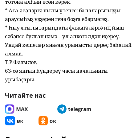
тотона алһын өсөн кәрәк.
* Ата-әсәләргә ныҡлы үтенес: балаларығыҙҙы
ҡараусыһыҙ үҙҙәрен генә боҙға ебәрмәгеҙ.
* Һыу ятҡылыҡтарындағы фажиғәләргә иң йыш
сәбәпсе булған нәмә – ул алкоголдән иҫереү.
Ундай кешеләр янаған ҡурҡынысты дөрөҫ баһалай
алмай.
Т.Р.Фазылов,
63-сө янғын һүндереү часы начальнигы
урыбаҫары.
Читайте нас