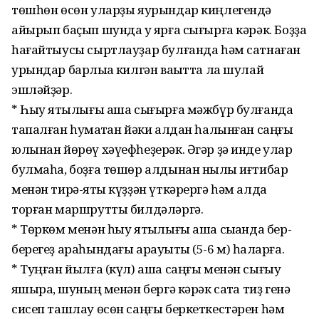
төшһөн өсөн уларҙы яурындар киңлегендә
айырып баҫып шунда уҡ ярға сығырға кәрәк. Боҙҙа
һағайтыусы сыртлауҙар булғанда һәм сатнаған
урындар барлыҡҡа килгән ваҡытта ла шулай
эшләйҙәр.
* Һыу ятҡылығы аша сығырға мәжбүр булғанда
тапалған һуҡмаҡтан йәки алдан һалынған саңғы
юлынан йөрөү хәүефһеҙерәк. Әгәр ҙә инде улар
булмаһа, боҙға төшөр алдынан ныҡлы иғтибар
менән тирә-яҡты күҙҙән үткәрергә һәм алда
торған маршрутты билдәләргә.
* Төркөм менән һыу ятҡылығы аша сыҡҡанда бер-
берегеҙ араһындағы арауыҡты (5-6 м) һаҡларға.
* Туңған йылға (күл) аша саңғы менән сығыу
яҡшыраҡ, шуның менән бергә кәрәк саҡта тиҙ генә
сисеп ташлау өсөн саңғы беркеткестәрен һәм