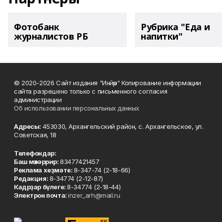
Фотобанк
Рубрика "Еда и
журналистов РБ
напитки"
© 2020-2026 Сайт издания "Инйәр" Копирование информации
сайта разрешено только с письменного согласия
администрации
Об использовании персональных данных
Адресы:
453030, Архангельский район, с. Архангельское, ул.
Советская, 18
Телефондар:
Баш мөхәррир:
83477421457
Реклама хеҙмәте:
8-347-74 (2-18-66)
Редакция:
8-34774 (2-12-87)
Кадрҙар бүлеге:
8-34774 (2-18-44)
Электрон почта:
inzer_arh@mail.ru