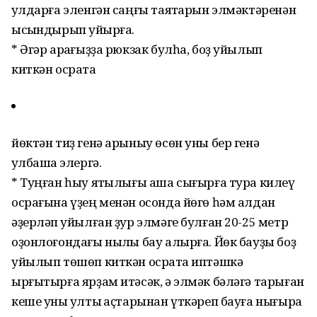
ҡулдарға эленгән саңғы таяҡтарын элмәктәренән
ысҡындырып ҡуйырға.
* Әгәр арҡағыҙҙа рюкзак булһа, боҙ уйылып
киткән осраҡта
йөктән тиҙ генә арыныу өсөн уны бер генә
ҡулбашҡа элергә.
* Туңған һыу ятҡылығы аша сығырға тура килеү
осрағына үҙең менән осонда йөгө һәм алдан
әҙерләп ҡуйылған ҙур элмәге булған 20-25 метр
оҙонлоғондағы ныҡлы бау алырға. Йөк бауҙы боҙ
уйылып төшөп киткән осраҡта иптәшкә
ырғытырға ярҙам итәсәк, ә элмәк бәләгә тарыған
кеше уны ҡултыҡ аҫтарынан үткәреп бауға нығыраҡ