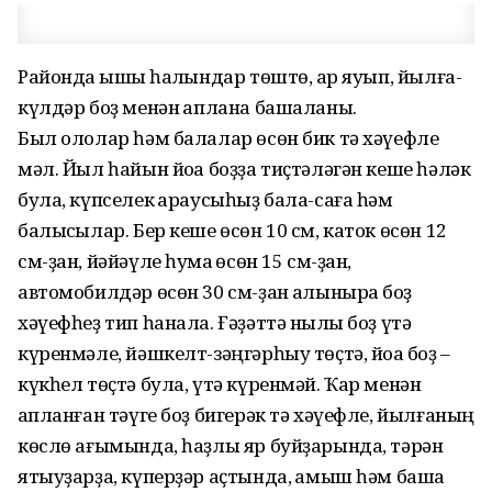
Районда ҡышҡы һалҡындар төштө, ҡар яуып, йылға-
күлдәр боҙ менән ҡаплана башаланы.
Был ололар һәм балалар өсөн бик тә хәүефле
мәл. Йыл һайын йоҡа боҙҙа тиҫтәләгән кеше һәләк
була, күпселек ҡараусыһыҙ бала-саға һәм
балыҡсылар. Бер кеше өсөн 10 см, каток өсөн 12
см-ҙан, йәйәүле һуҡмаҡ өсөн 15 см-ҙан,
автомобилдәр өсөн 30 см-ҙан ҡалыныраҡ боҙ
хәүефһеҙ тип һанала. Ғәҙәттә ныҡлы боҙ үтә
күренмәле, йәшкелт-зәңгәрһыу төҫтә, йоҡа боҙ –
күкһел төҫтә була, үтә күренмәй. Ҡар менән
ҡапланған тәүге боҙ бигерәк тә хәүефле, йылғаның
көслө ағымында, һаҙлы яр буйҙарында, тәрән
ятыуҙарҙа, күперҙәр аҫтында, ҡамыш һәм башҡа