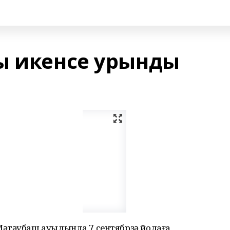
ы икенсе урынды
Мәтәүбаш ауылында 7 сентябрҙә йолаға