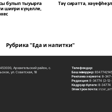
сы булып тыуырға
Тәү сиратта, хәүефһеҙ
 ти шиғри күңелле,
әхес
Рубрика "Еда и напитки"
453030, Архангельский район, с.
Телефондар:
ьское, ул. Советская, 18
Баш мөхәррир:
834774214
Реклама хеҙмәте:
8-347-
Редакция:
8-34774 (2-12-
Кадрҙар бүлеге:
8-34774 
Электрон почта:
inzer_ar