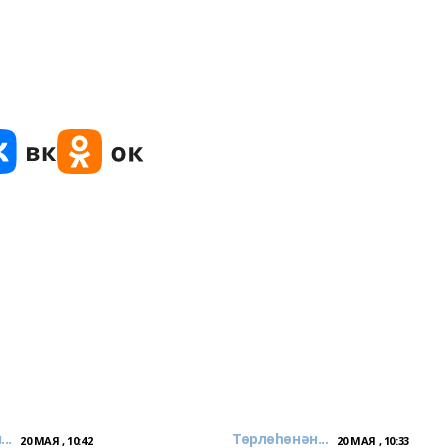
..
Төрлөһөнән...
20 МАЯ , 10:42
20 МАЯ , 10:33