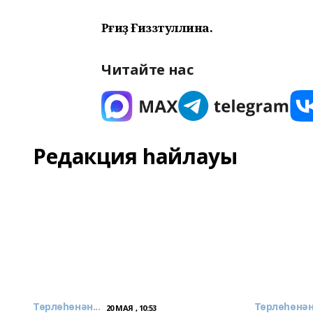
Рәғиҙә Ғиззәтуллина.
Читайте нас
Редакция һайлауы
Төрлөһөнән...
Төрлөһөнән.
20 МАЯ , 10:53