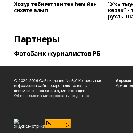
Хозур тәбиғәттән тән һәм йән
“Уҡытыу
сихәте алып
кәрәк” -
рухлы ш
Партнеры
Фотобанк журналистов РБ
© 2020-2026 Сайт издания "Инйәр" Копирование
Адресы:
информации сайта разрешено только с
Архангел
письменного согласия администрации
Об использовании персональных данных