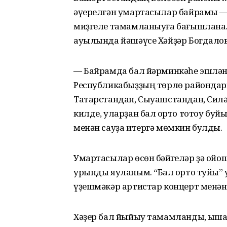
әүерелгән умартасылар байрамы — «
миҙгеле тамамланыуға бағышлана.
ауылында йәшәүсе Хәйҙәр Богдалов
— Байрамда бал йәрминкәһе эшләне
Республикабыҙҙың төрлө райондары
Татарстандан, Сыуашстандан, Сил
килде, уларҙан бал ҡорто тотоу буй
менән сауҙа итергә мөмкин булды.
Умартасылар өсөн бәйгеләр ҙә ойош
урынды яуланым. “Бал ҡорто туйы” 
үҙешмәкәр артистар концерт менә
Хәҙер бал йыйыу тамамланды, ҡышҡа 