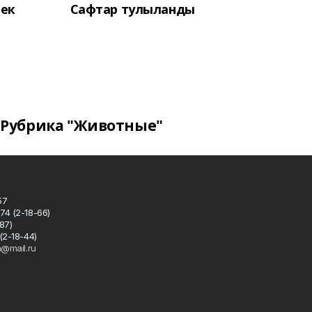
лек
Сафтар тулыланды
Рубрика "Животные"
57
74 (2-18-66)
87)
(2-18-44)
h@mail.ru