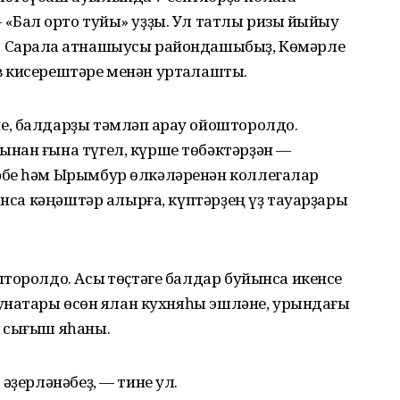
Бал ҡорто туйы» уҙҙы. Ул татлы ризыҡ йыйыу
 Сарала ҡатнашыусы райондашыбыҙ, Көмәрле
 кисерештәре менән уртаҡлашты.
, балдарҙы тәмләп ҡарау ойошторолдо.
нан ғына түгел, күрше төбәктәрҙән —
әбе һәм Ырымбур өлкәләренән коллегалар
ынса кәңәштәр алырға, күптәрҙең үҙ тауарҙары
торолдо. Асыҡ төҫтәге балдар буйынса икенсе
ҡунаҡтары өсөн ялан кухняһы эшләне, урындағы
н сығыш яһаны.
әҙерләнәбеҙ, — тине ул.