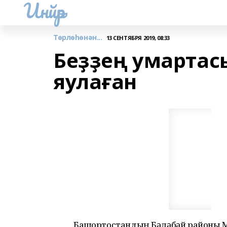
Инйәр
Төрлөһөнән...
13 СЕНТЯБРЯ 2019, 08:33
Беҙҙең умартас
яулаған
Башҡортостандың Бәләбәй районы 