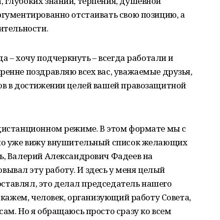
 глубоких знаний, терпения, душевной
ргументированно отстаивать свою позицию, а
шительности.
да – хочу подчеркнуть – всегда работали и
ренне поздравляю всех вас, уважаемые друзья,
хов в достижении целей вашей правозащитной
 дистанционном режиме. В этом формате мы с
 но уже вижу внушительный список желающих
ь, Валерий Александрович Фадеев на
ывал эту работу. И здесь у меня целый
 составлял, это делал председатель нашего
 скажем, человек, организующий работу Совета,
сам. Но я обращаюсь просто сразу ко всем