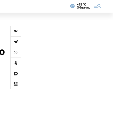
+18 °С
Облачно
ю