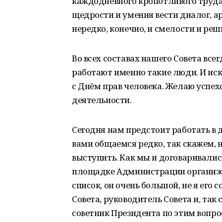
каждодневного кропотливого труда,
щедрости и умения вести диалог, а
нередко, конечно, и смелости и ре
Во всех составах нашего Совета всег
работают именно такие люди. И иск
с Днём прав человека. Желаю успе
деятельности.
Сегодня нам предстоит работать в
вами общаемся редко, так скажем,
выступить. Как мы и договаривалис
площадке Администрации организов
список, он очень большой, не я его
Совета, руководитель Совета и, так
советник Президента по этим вопро