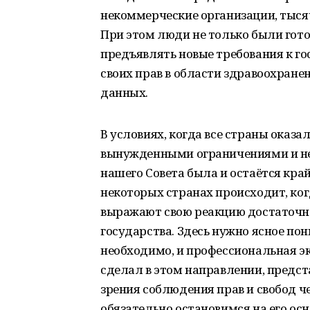
некоммерческие организации, тыся
При этом люди не только были готов
предъявлять новые требования к го
своих прав в области здравоохране
данных.
В условиях, когда все страны оказа
вынужденными ограничениями и не
нашего Совета была и остаётся край
некоторых странах происходит, ко
выражают свою реакцию достаточно
государства. Здесь нужно ясное пони
необходимо, и профессиональная эк
сделал в этом направлении, предст
зрения соблюдения прав и свобод ч
обязательно остановимся на его ос