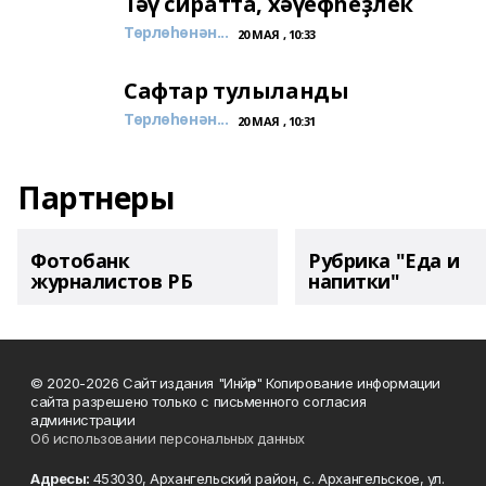
Тәү сиратта, хәүефһеҙлек
Төрлөһөнән...
20 МАЯ , 10:33
Сафтар тулыланды
Төрлөһөнән...
20 МАЯ , 10:31
Партнеры
Фотобанк
Рубрика "Еда и
журналистов РБ
напитки"
© 2020-2026 Сайт издания "Инйәр" Копирование информации
сайта разрешено только с письменного согласия
администрации
Об использовании персональных данных
Адресы:
453030, Архангельский район, с. Архангельское, ул.