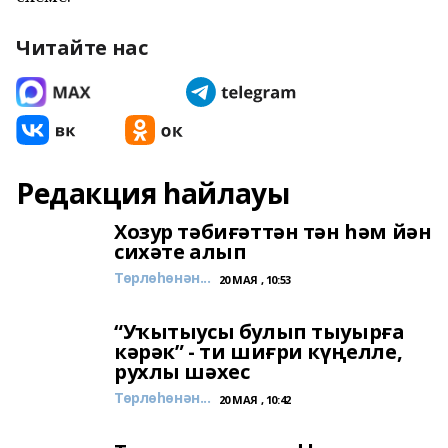
Читайте нас
Редакция һайлауы
Хозур тәбиғәттән тән һәм йән
сихәте алып
Төрлөһөнән...
20 МАЯ , 10:53
“Уҡытыусы булып тыуырға
кәрәк” - ти шиғри күңелле,
рухлы шәхес
Төрлөһөнән...
20 МАЯ , 10:42