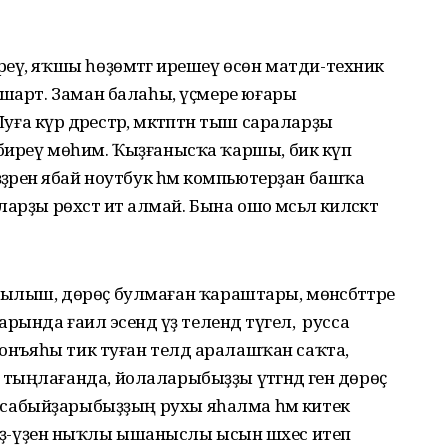
еү, яҡшы һөҙөмтәгә ирешеү өсөн матди-техник
 шарт. Заман балаһы, үҫмере юғары
уға күрә дәрестәр, мәктәптән тыш сараларҙы
биреү мөһим. Ҡыҙғанысҡа ҡаршы, бик күп
әренә ябай ноутбук һәм компьютерҙан башҡа
ҙы рөхсәт итә алмай. Бына ошо мәсьәлә киләсәктә
 яңылыш, дөрөҫ булмаған ҡараштары, мөнәсәбәттәре
нда ғаилә эсендә үҙ телендә түгел, ә русса
донъяһы тик туған телдә аралашҡан саҡта,
ыңлағанда, йолаларыбыҙҙы үтәгәндә генә дөрөҫ
мәһәк сабыйҙарыбыҙҙың рухы яһалма һәм китек
 үҙ-үҙенә ныҡлы ышаныслы ысын шәхес итеп