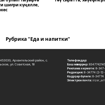
 ти шиғри күңелле,
әхес
Рубрика "Еда и напитки"
453030, Архангельский район, с.
Телефондар:
ьское, ул. Советская, 18
Баш мөхәррир:
834774214
Реклама хеҙмәте:
8-347-
Редакция:
8-34774 (2-12-
Кадрҙар бүлеге:
8-34774 
Электрон почта:
inzer_ar