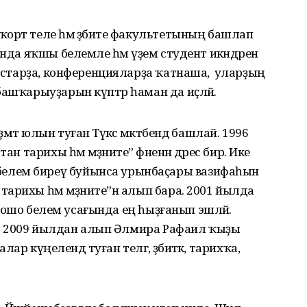
орт теле һәм әҙәбиәте факультетының башлап
нда яҡшы белемле һәм әүҙем студент икәндәрен
урстарҙа, конференцияларҙа ҡатнаша, ә уларҙың
башҡарыуҙарын күптәр һаман да иҫләй.
т юлын туған Тәүәкәс мәктәбендә башлай. 1996
 тарихы һәм мәҙәниәте” фәненән дәрес бирә. Ике
елем биреү буйынса урынбаҫары вазифаһын
рихы һәм мәҙәниәте”н алып бара. 2001 йылда
әсә ошо белем усағында ең һыҙғанып эшләй.
ә, ә 2009 йылдан алып Әлмира Рафаил ҡыҙы
лар күңелендә туған телгә, әҙәбиәткә, тарихҡа,