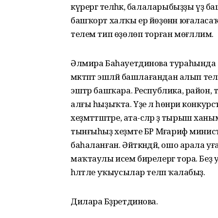
күрергә теләһәк, балаларыбыҙҙы үҙ баш
башҡорт халҡы ер йөҙөнән юғаласаҡ
телем тип өҙөлөп торған мөғәллимә.
Әлмира Баһауетдинова тураһында б
мәктәптә эшләй башлағандан алып тел
эштәр башҡара. Республика, район, т
алғы һыҙыҡта. Үҙе лә һөнәри конку
хеҙмәттәштәре, ата-әсәләр ҙә тырыш 
тынғыһыҙ хеҙмәте БР Мәғариф мини
баһаланған. Әйткәндәй, ошо арала уғ
маҡтаулы исем бирелергә тора. Беҙ
һәләтле уҡыусылар теләп ҡалабыҙ.
Дилара Бәҙретдинова.