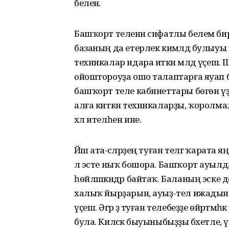
беленә.
Башҡорт теленән сифатлы белем бир
базаның да етерлек кимәлдә булыуы
техникалар идара иткән мәлдә үҫешә. Ш
ойоштороуҙа ошо талаптарға яуап 
башҡорт теле кабинеттары бөгөн үҙҙ
алға киткән техникаларҙы, ҡоролмалар
хәл ителһен ине.
Йәш ата-әсәләрҙең туған телгә ҡарата
лә эсте ныҡ бошора. Башҡорт ауылдары
һөйләшкәндәр байтаҡ. Баланың эске 
халыҡ йырҙарын, ауыҙ-тел ижадын т
үҫешә. Әгәр ҙә туған телебеҙҙе өйрәт
була. Киләсәк быуыныбыҙҙы бәхетле,