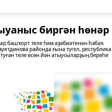
ыуаныс биргән һөнәр
ар башҡорт теле һәм әҙәбиәтенән һабаҡ
уетдинова районда ғына түгел, республика
 туған теле өсөн йән атыусыларҙың береһе