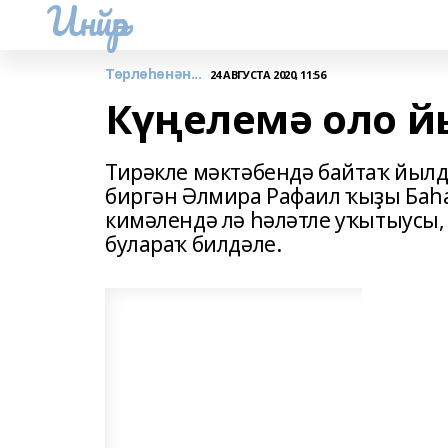
Инйәр
Төрлөһөнән...
24 АВГУСТА 2020, 11:56
Күңелемә оло й
Тирәкле мәктәбендә байтаҡ йылд
биргән Әлмира Рафаил ҡыҙы Баһа
кимәлендә лә һәләтле уҡытыусы,
булараҡ билдәле.