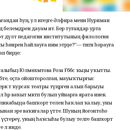
лағандан һуң, ул игеҙәге Әлфира менән Нуриман
 белемдәрен дауам итә. Бер туғандар урта
т дәүләт педагогия институтының филология
 һөнәрен һайлауға нимә этәрҙе?”— тигән һорауға
п бирҙе:
стазыбыҙ Юлмөхәмәтова Роза Ғәббәс ҡыҙы уҡытты.
бәте, оҫта ойошторолған, мауыҡтырғыс
ерәк тә ҡурсаҡ театры түңәрәген алып барыуы
лә һәр ваҡыт мәктәп булып уйнарға ярата инек.
публикабыҙҙа башҡорт телен һаҡлап ҡалыу, уны
атынан эре ваҡиғалар үтте. Шуның йоғонтоһо
н үҫтереү, уның һаҡсыһы булыу теләге башҡорт
е лә инде.