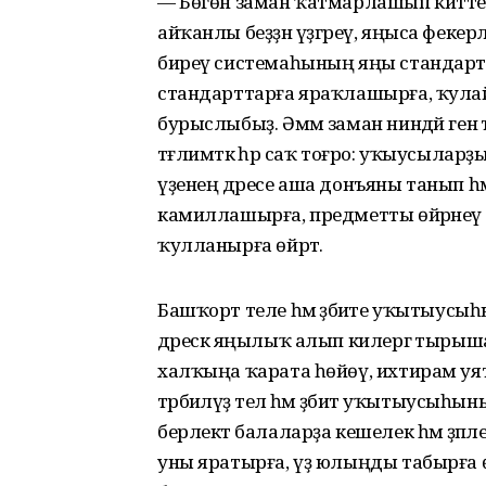
— Бөгөн заман ҡатмарлашып китте. 
айҡанлы беҙҙән үҙгәреү, яңыса фекер
биреү системаһының яңы стандарт
стандарттарға яраҡлашырға, ҡулайл
бурыслыбыҙ. Әммә заман ниндәй ген
тәғлимәткә һәр саҡ тоғро: уҡыусыларҙ
үҙенең дәресе аша донъяны танып һәм
камиллашырға, предметты өйрәнеү 
ҡулланырға өйрәтә.
Башҡорт теле һәм әҙәбиәте уҡытыусыһ
дәрескә яңылыҡ алып килергә тырышам.
халҡыңа ҡарата һөйөү, ихтирам уя
тәрбиәләүҙә тел һәм әҙәбиәт уҡытыусыһын
берлектә балаларҙа кешелек һәм әҙәп
уны яратырға, үҙ юлыңды табырға өй