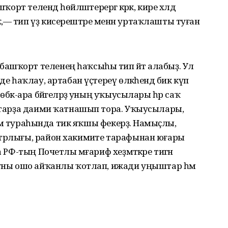
ҡорт телендә һөйләштерергә кәрәк, кире хәлдә
,— тип үҙ кисерештәре менән уртаҡлашты туған
ашҡорт теленең һаҡсыһы тип әйтә алабыҙ. Ул
де һаҡлау, артабан үҫтереү өлкәһендә бик күп
өбәк-ара бәйгеләрҙә уның уҡыусылары һәр саҡ
рстарҙа даими ҡатнашып тора. Уҡыусылары,
ханым тураһында тик яҡшы фекерҙә. Намыҫлы,
стрлығы, район хакимиәте тарафынан юғары
а РФ-тың Почетлы мәғариф хеҙмәткәре тигән
 уны ошо айҡанлы ҡотлап, ижади уңыштар һәм