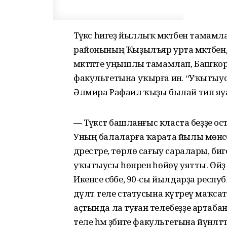
Тәүәкәс һигеҙ йыллыҡ мәктәбен тамам
районының Ҡыҙылъяр урта мәктәбендә
мәктәпте уңышлы тамамлап, Башҡор
факультетына уҡырға инә. “Уҡытыусы
Әлмира Рафаил ҡыҙы былай тип яуа
— Тәүәкәстә башланғыс класта беҙҙе о
Уның балаларға ҡарата йылы мөнәсә
дәрестәре, төрлө сағыу саралары, биг
уҡытыусы һөнәренә һөйөү уятты. Өйҙә 
Икенсе сәбәбе, 90-сы йылдарҙа рес
дәүләт теле статусына күтәреү маҡс
аҫтында ла туған телебеҙҙе артаба
теле һәм әҙәбиәте факультетына йүнәлтт