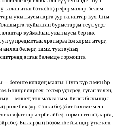
Йәшәйешебеҙгә глобалләшеү үтеп инде. Шул
ләү талап иткән бөткөһөҙ реформалар, белем
тары уҡытыусыларға ҙур талаптар ҡуя. Яңы
ашырға, ҡуйылған бурыстарҙы теүәл үтәргә
ә талаптар ҡуймаһын, уҡытыусы бер нисә
ы ул үҙ предметын яратырға һәм хөрмәт итергә,
 аңлап белергә, тимәк, туҡтауһыҙ
сиктәрендә алған белемде тормошта
ы — бөгөнгө көндөң маяғы. Шуға күрә лә мин һәр
 Һөйләргә өйрәтеү, телмәр үҫтереү, туған телеңә,
тыу — минең төп маҡсатым. Киләсәк быуынды
ың роле бик ҙур. Сөнки беҙ әҙәбиәт ғилеме менән
лелек сифаттары тәрбиәләйбеҙ, тормошто аңларға,
рәтәбеҙ. Быларҙың һөҙөмтәһе йылдар үткәс кенә