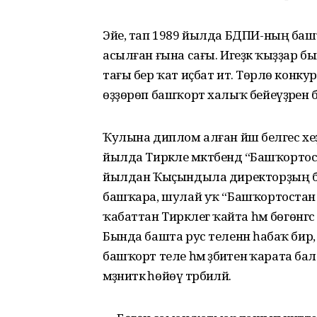
Эйе, тап 1989 йылда БДПИ-ның башҡ
асылған ғына сағы. Игеҙәк ҡыҙҙар бы
тағы бер ҡат иҫбат итә. Төрлө конк
өҙҙөрөп башҡорт халыҡ бейеүҙәрен 
Ҡулына диплом алған йәш белгес хеҙмә
йылда Тирәкле мәктәбендә “Башҡортостан
йылдан Ҡыҫындыла директорҙың б
башҡара, шулай уҡ “Башҡортостан та
ҡабаттан Тирәклегә ҡайта һәм бөгөнг
Бында башта рус теленән һабаҡ бир
башҡорт теле һәм әҙәбиәтенә ҡарата бала
мәҙәниәткә һөйөү тәрбиәләй.