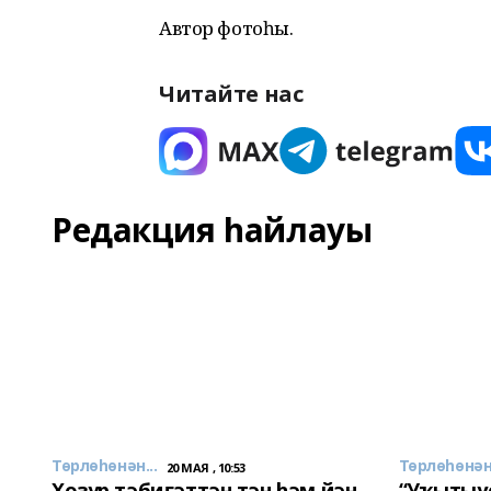
Автор фотоһы.
Читайте нас
Редакция һайлауы
Төрлөһөнән...
Төрлөһөнән.
20 МАЯ , 10:53
Хозур тәбиғәттән тән һәм йән
“Уҡытыу