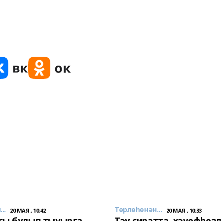
..
Төрлөһөнән...
20 МАЯ , 10:42
20 МАЯ , 10:33
сы булып тыуырға
Тәү сиратта, хәүефһеҙ