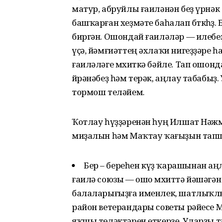
матур, абруйлы ғаиләнән беҙ үрнәк 
башҡар­ған хеҙмәте баһалап бөткөһө
биргән. Ошондай ғаиләләр — илебеҙ
үҫә, йәмғиәттең әхлаҡи нигеҙҙәре һаҡ
ғаиләләге мөхиткә бәйле. Тап ошон
өйрәнәбеҙ һәм терәк, аңлау табабыҙ.
тормош теләйем.
Ҡотлау һүҙҙәренән һуң Илшат Нәжми
миҙалын һәм Маҡтау ҡағыҙын тап
Бер – береһен күҙ ҡарашынан аң
ғаилә союзы — ошо мөхиттә йәшәгән 
балаларығыҙға именлек, шатлыҡлы к
район ветерандары советы рәйесе 
яҡшы теләктәрен еткерҙе. Уларҙы 