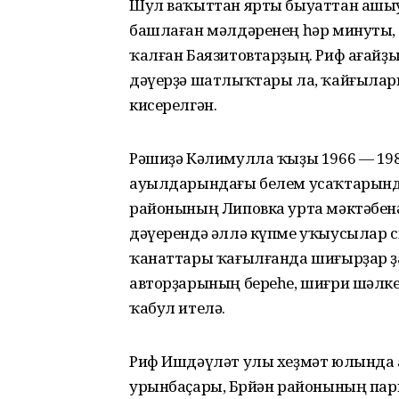
Шул ваҡыттан ярты быуаттан ашыу
башлаған мәлдәренең һәр минуты, с
ҡалған Баязитовтарҙың. Риф ағайҙы
дәүерҙә шатлыҡтары ла, ҡайғыла
кисерелгән.
Рәшиҙә Кәлимулла ҡыҙы 1966 — 198
ауылдарындағы белем усаҡтарынд
районының Липовка урта мәктәбенә
дәүерендә әллә күпме уҡыусылар с
ҡанаттары ҡағылғанда шиғырҙар ҙа
авторҙарының береһе, шиғри шәл
ҡабул ителә.
Риф Ишдәүләт улы хеҙмәт юлында а
урынбаҫары, Бөрйән районының па