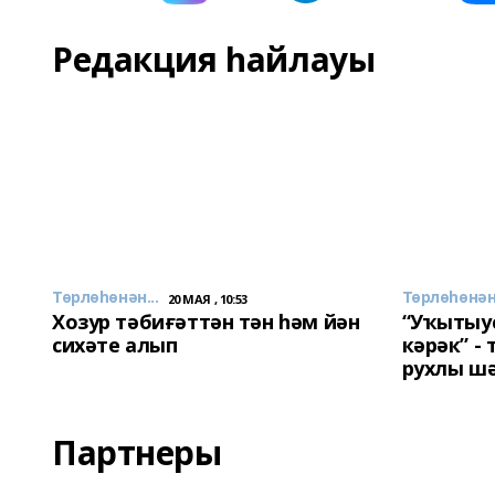
Редакция һайлауы
Төрлөһөнән...
Төрлөһөнән.
20 МАЯ , 10:53
Хозур тәбиғәттән тән һәм йән
“Уҡытыу
сихәте алып
кәрәк” -
рухлы ш
Партнеры