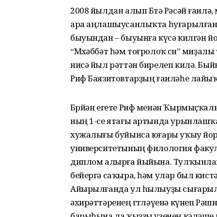
2008 йылдан алып Бөтә Рәсәй ғаилә, мө
ара аңлашыусанлыҡта һуғарылған, 
быуындан – быуынға күсә килгән й
“Мөхәббәт һәм тоғролоҡ өсөн” миҙа
нисә йыл рәттән бирелеп килә. Бы
Риф Баязитовтарҙың ғаиләһе лайыҡ
Бөрйән егете Риф менән Ҡырмыҫҡал
ның 1-се ятағы артында урынлашҡ
хужалығы буйынса юғары уҡыу йор
университетының филология факу
диплом алырға йыйына. Тулҡынланы
бейергә саҡыра, һәм улар был кистә 
Айырылғанда ул һылыуҙы сығарыл
әхирәттәренең өгөтләүенә күнеп Рәш
барыһына ла ҡыҙҙы үҙенең кәләше 