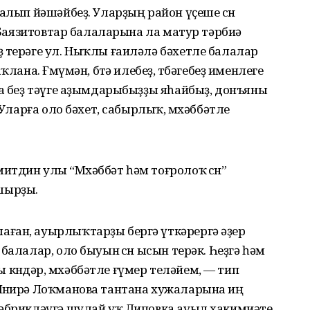
алып йәшәйбеҙ. Уларҙың район үҫеше өсөн
ҙ. Баязитовтар балаларына ла матур тәрбиә
 терәге ул. Ныҡлы ғаиләлә бәхетле балалар
лана. Ғөмүмән, бөтә илебеҙ, төбәгебеҙ именлеге
да беҙ тәүге аҙымдарыбыҙҙы яһайбыҙ, донъяны
 Уларға оло бәхет, сабырлыҡ, мөхәббәтле
тдин улы “Мөхәббәт һәм тоғролоҡ өсөн”
шырҙы.
лаған, ауырлыҡтарҙы бергә үткәрергә әҙер
балалар, оло быуын өсөн ысын терәк. Һеҙгә һәм
өндәр, мөхәббәтле ғүмер теләйем, — тип
Мөнирә Лоҡманова тантана хужаларына иң
тәбрикләүгә шулай уҡ Липовка ауыл хакимиәте