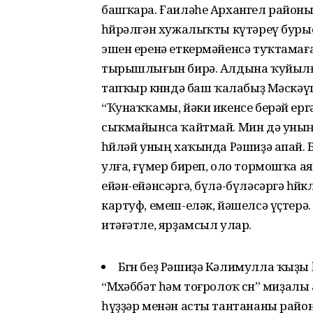
башҡара. Ғаиләһе Архангел районы
һөйрәлгән хужалыҡты күтәреү бурыс
эшен еренә еткермәйенсә туҡтамаға
тырышлығын бирә. Алдына ҡуйылға
тапҡыр көнөндә баш ҡалабыҙ Мәскәү
“Ҡунаҡҡамы, йәки икенсе берәй ерг
сыҡмайынса ҡайтмай. Мин дә уның ме
һөйләй уның хаҡында Рәшиҙә апай. Б
улға, ғүмер биреп, оло тормошҡа а
ейән-ейәнсәргә, бүлә-бүләсәргә һөйө
картуф, емеш-еләк, йәшелсә үҫтерә
итәғәтле, ярҙамсыл улар.
Бөгөн беҙ Рәшиҙә Кәлимулла ҡыҙ
“Мөхәббәт һәм тоғролоҡ өсөн” миҙа
һүҙҙәр менән асты тантананы рай