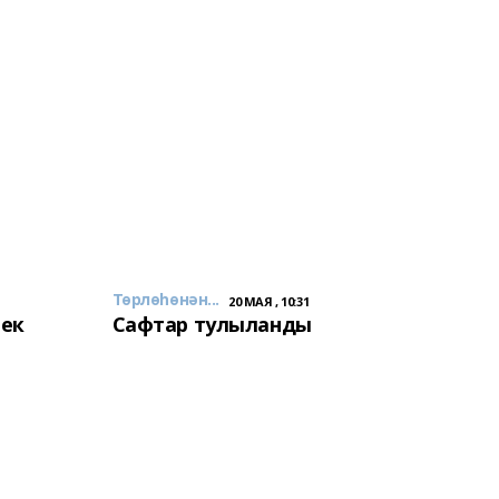
Төрлөһөнән...
20 МАЯ , 10:31
лек
Сафтар тулыланды