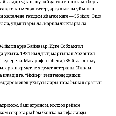
 йылдар уҙған, шулай ҙа тормош юлын бергә
әғәте, көнө менән хәтерҙәргә ныҡлы уйылып
ң хәләленә тәҡдим яһаған көнгә — 55 йыл. Ошо
ры ла, уңыштары ла, ҡаршылыҡтары ла
4 йылдарҙа Байназар, Иҫке Собханғол
а уҡыта. 1984 йылдың мартынан Архангел
 күсерелә. Мәғариф өлкәһендә 35 йыл эшләү
ығарған хөрмәтле хеҙмәт ветераны. Илһам
 ижад итә. “Инйәр” гәзитенең даими
кемдәре менән уҡыусылары тарафынан яратып
гроном, баш агроном, колхоз рәйесе
рком секретары һәм башҡа вазифаларҙы