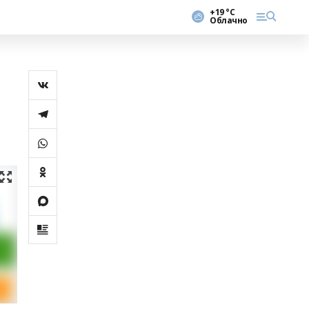
+19 °С
Облачно