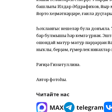
башлығы Илдар Әбдрафиҡов, йыр-м
йорто хеҙмәткәрҙәре, ғаилә дуҫта
Һоҡланғыс кешеләр була донъяла. 
бар булмышы һәр кемгә үрнәк. Эшт
ошондай матур-матур парҙарҙан йәш
ныҡлы, берҙәм, ғүмерлек никахтар 
Рәғиҙә Ғиззәтуллина.
Автор фотоһы.
Читайте нас