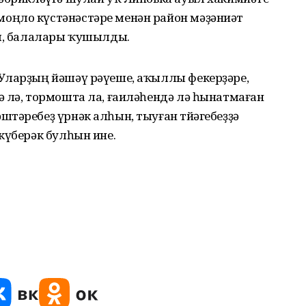
оңло күстәнәстәре менән район мәҙәниәт
ры, балалары ҡушылды.
Уларҙың йәшәү рәүеше, аҡыллы фекерҙәре,
ә лә, тормошта ла, ғаиләһендә лә һынатмаған
тәребеҙ үрнәк алһын, тыуған төйәгебеҙҙә
күберәк булһын ине.