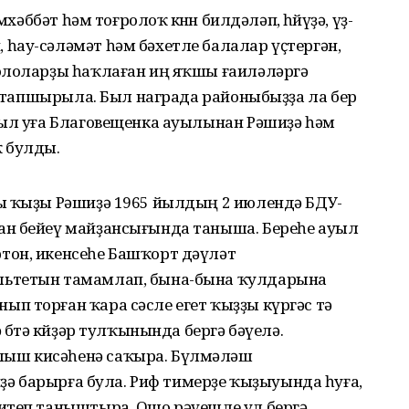
хәббәт һәм тоғролоҡ көнөн билдәләп, һөйөүҙә, үҙ-
һау-сәләмәт һәм бәхетле балалар үҫтергән,
ололарҙы һаҡлаған иң яҡшы ғаиләләргә
лы тапшырыла. Был награда районыбыҙҙа ла бер
йыл уға Благовещенка ауылынан Рәшиҙә һәм
 булды.
ы ҡыҙы Рәшиҙә 1965 йылдың 2 июлендә БДУ-
ан бейеү майҙансығында таныша. Береһе ауыл
тон, икенсеһе Башҡорт дәүләт
льтетын тамамлап, бына-бына ҡулдарына
п торған ҡара сәсле егет ҡыҙҙы күргәс тә
бөтә көйҙәр тулҡынында бергә бәүелә.
ыш кисәһенә саҡыра. Бүлмәләш
иҙә барырға була. Риф тимерҙе ҡыҙыуында һуға,
итеп таныштыра. Ошо рәүешле ул бергә