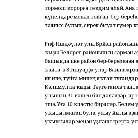
тормош ҡорорға тәҡдим яһай. Ана ш
күңелдәре менән тойған, бер-береһе
таяныс булып, сирек быуат ғүмер к
Риф Ишдәүләт улы Бөрйән районыны
ҡыҙы Белорет районының сәрмән 
башында ике район бер-береһенән 
ҡайта, ә 8 ғинуарҙа улар Байназар
көн ине, туйға минең яҡтан туғанд
Кәлимулла ҡыҙы. Тәүге ғаилә танта
улының 30 йәшен билдәләйҙәр, ирт
төшә. Уға 10 класты бирәләр. Белем
уҡытылмаған була, уҡыу йылы аҙағ
уҡыусылар менән үҙләштерергә, ула