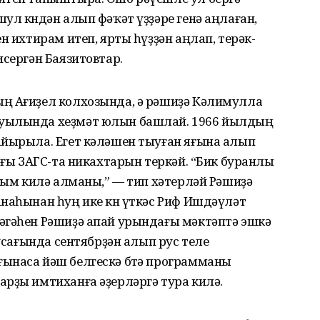
ул көндән алып фәҡәт үҙҙәре генә аңлаған,
н ихтирам итеп, ярты һүҙҙән аңлап, терәк-
исергән Баязитовтар.
ң Ағиҙел колхозында, ә рәшиҙә Кәлимулла
ауылында хеҙмәт юлын башлай. 1966 йылдың
айырыла. Егет кәләшен тыуған яғына алып
ҙағы ЗАГС-та никахтарын теркәй. “Бик буранлы
арым килә алманы,” — тип хәтерләй Рәшиҙә
наһынан һуң ике көн үткәс Риф Ишдәүләт
әгәһен Рәшиҙә апай урындағы мәктәптә эшкә
 усағында сентябрҙән алып рус теле
ынаса йәш белгескә бөтә программаны
рҙы имтиханға әҙерләргә тура килә.