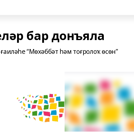
ләр бар донъяла
ғаиләһе “Мөхәббәт һәм тоғролоҡ өсөн”