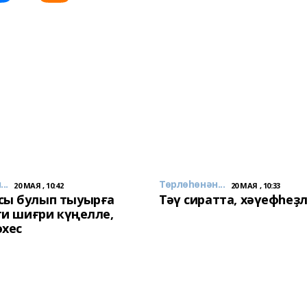
..
Төрлөһөнән...
20 МАЯ , 10:42
20 МАЯ , 10:33
сы булып тыуырға
Тәү сиратта, хәүефһеҙ
 ти шиғри күңелле,
әхес