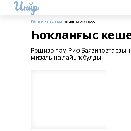
Инйәр
Общие статьи
10 ИЮЛЯ 2020, 07:25
Һоҡланғыс кеше
Рәшиҙә һәм Риф Баязитовтарҙың 
миҙалына лайыҡ булды