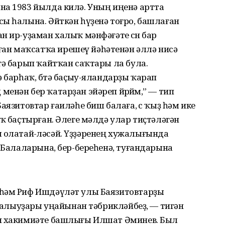
на 1983 йылда килә. Уның иңенә артта
ы һалына. Әйткән һүҙенә тоғро, башлаған
н ир-уҙаман халыҡ мәнфәғәте өсөн бар
н маҡсатҡа ирешеү йәһәтенән әллә нисә
гә барып ҡайтҡан саҡтары ла була.
ә барһаҡ, бөтә баҫыу-яландарҙы ҡарап
нән бер ҡатарҙан эйәреп йөрөйөм,” — тип
аязитовтар ғаиләһе биш балаға, өс ҡыҙ һәм ике
яҡ баҫтырған. Әлеге мәлдә улар тиҫтәләгән
клө олатай-өләсәй. Үҙҙәренең хужалығында
. Балаларына, бер-береһенә, туғандарына
ы һәм Риф Ишдәүләт улы Баязитовтарҙы
лы алыуҙары уңайынан тәбрикләйбеҙ, — тигән
он хакимиәте башлығы Илшат Әминев. Был