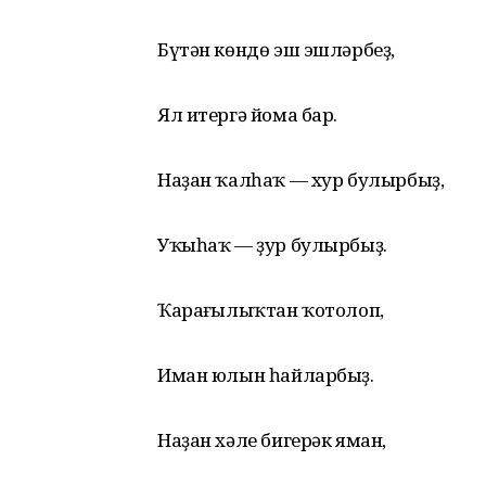
Бүтән көндө эш эшләрбеҙ,
Ял итергә йома бар.
Наҙан ҡалһаҡ — хур булырбыҙ,
Уҡыһаҡ — ҙур булырбыҙ.
Ҡараңғылыҡтан ҡотолоп,
Иман юлын һайларбыҙ.
Наҙан хәле бигерәк яман,