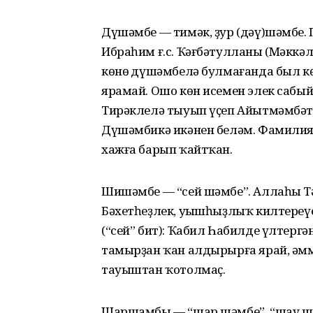
Дүшәмбе — тимәк, ҙур (дәү)шәмбе. 
Ибраһим ғ.с. Ҡәғбәтулланы (Мәккәлә
көнөң дүшәмбелә булмағанда был к
ярамай. Ошо көн исемен элек сабый
Тирәклелә тыуып үҫеп Айытмәмбәтк
Дүшәмбикә икәнен беләм. Фамилия
хажға барып ҡайтҡан.
Шишәмбе — “сей шәмбе”. Аллаһы Тә
Бәхетһеҙлек, уңышһыҙлыҡ килтереүе
(“сей” бит): Ҡабил Һабилде үлтергә
тамырҙан ҡан алдырырға ярай, әмм
тауыштан ҡотолмаҫ.
Шаршамбы — “шар шәмбе”, “шау шәм