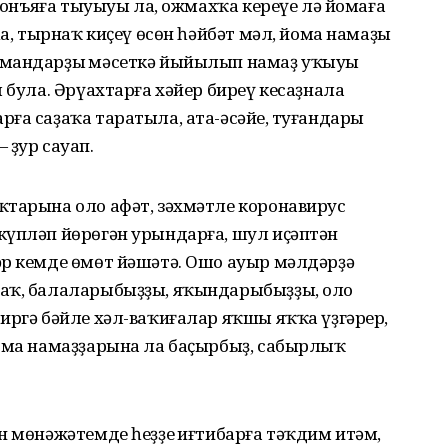
 донъяға тыуыуы ла, ожмахҡа кереүе лә йомаға
һа, тырнаҡ киҫеү өсөн һәйбәт мәл, йома намаҙы
лмандарҙың мәсеткә йыйылып намаҙ уҡыуы
 була. Әрүахтарға хәйер биреү кесаҙнала
а саҙаҡа таратыла, ата-әсәйең, туғандарың
 ҙур сауап.
ҡтарына оло афәт, зәхмәтле коронавирус
күпләп йөрөгән урындарға, шул иҫәптән
әр кемде өмөт йәшәтә. Ошо ауыр мәлдәрҙә
һаҡ, балаларыбыҙҙы, яҡындарыбыҙҙы, оло
иргә бәйле хәл-ваҡиғалар яҡшы яҡҡа үҙгәрер,
йома намаҙҙарына ла баҫырбыҙ, сабырлыҡ
н мөнәжәтемде һеҙҙең иғтибарға тәҡдим итәм,