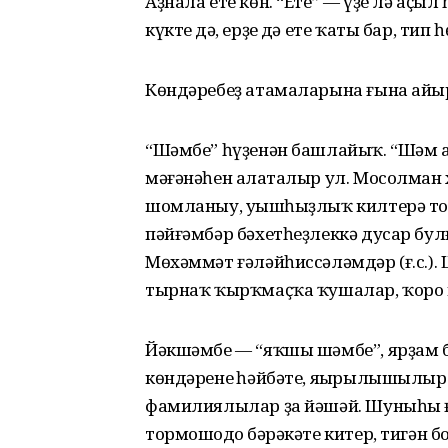
Аҙнала ете көн. “Ете” — үҙе лә аҫыл 
күктең дә, ерҙең дә ете ҡаты бар, ти
Көндәребеҙ атамаларына ғына айы
“Шәмбе” һүҙенән башлайыҡ. “Шәм а
мәғәнәһен аңлаталыр ул. Мосолман
шомланыу, уңышһыҙлыҡ килтерә тор
пәйғәмбәр бәхетһеҙлеккә дусар булғ
Мөхәммәт ғәләйһиссәләмдәр (ғ.с.). 
тырнаҡ ҡырҡмаҫҡа ҡушалар, ҡоро к
Йәкшәмбе — “яҡшы шәмбе”, ярҙам б
көндәренең һәйбәте, яңырылышылыр
фамилиялылар ҙа йәшәй. Шуныһы ғы
тормошоңдоң бәрәкәте китер, тигән б