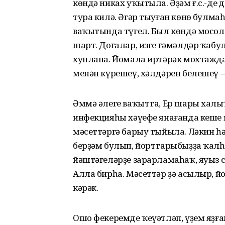
көндә никах уҡытыла. Әҙәм ғ.с.-дең
тура килә. Әгәр тыуған көнөң булма
ваҡытында түгел. Был көндә мосо
шарт. Доғалар, изге ғәмәлдәр ҡабул
хуплана. Йомала иртәрәк мохтаждарғ
менән күрешеү, хәлдәрен белешеү —
Әммә әлеге ваҡытта, Ер шары халы
инфекцияһы хәүефе янағанда кеше 
мәсеттәргә барыу тыйыла. Ләкин һ
берҙәм булып, йорттарыбыҙҙа ҡал
йәштәгеләрҙе зарарламаһаҡ, яуыз с
Алла бирһа. Мәсеттәр ҙә асылыр, 
кәрәк.
Ошо фекеремде ҡеүәтләп, үҙем яҙға