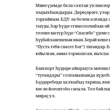
Минең үҙемде бала саҡтан уҡ ниңәл
ҡыҙыҡһындырҙы. Дөрөҫөрәге, улар 
торғайным. БДУ-ла белем алғанда о
тыуҙы, һәр һүҙҙең этимологияһын ө
теленең матур һүҙе “Спасибо” үҙенең
һүҙбәйләнешенән икән. Берәй кеше и
“Пусть тебя спасет Бог”) тигәндәр.
юйылған, әммә тормошсан, ныҡлы ни
Башҡорт һүҙҙәре айырыуса мәғәнәл
“туғандары” солғанышында күҙәтһә
Һүҙҙәребеҙҙә халҡыбыҙ тарихы, кө
көслө йоғонтоһо сағыла. Тел байлы
мираҫ ул.