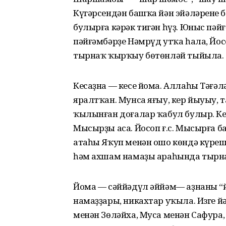
Күгәрсендән башҡа йән эйәләренең 
булырға кәрәк тигән һүҙ. Юныс пә
пәйғәмбәрҙе Нәмрүд утҡа һала, Йо
тырнаҡ ҡырҡыу бөтөнләй тыйыла.
Кесаҙна — кесе йома. Аллаһы Тәғә
яралтҡан. Мунса яғыу, кер йыуыу, 
ҡылынған доғалар ҡабул булыр. Кеса
Мысырҙы аса. Йосоп ғ.с. Мысырға б
атаһы Яҡуп менән ошо көндә күрешә
һәм ахшам намаҙы араһында тырнаҡ
Йома — сәййәдүл әййәм— аҙнаның “йо
намаҙҙары, никахтар уҡыла. Изге йә
менән Зөләйха, Муса менән Сафура, 