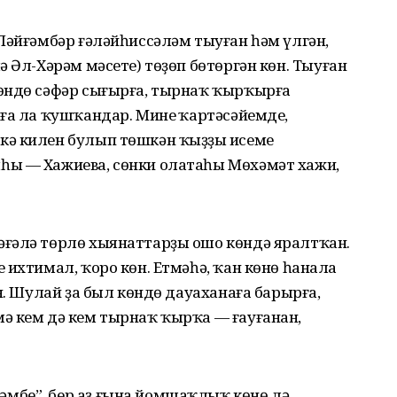
Пәйғәмбәр ғәләйһиссәләм тыуған һәм үлгән,
 Әл-Хәрәм мәсете) төҙөп бөтөргән көн. Тыуған
өндө сәфәр сығырға, тырнаҡ ҡырҡырға
ға ла ҡушҡандар. Минең ҡартәсәйемдең,
ә килен булып төшкән ҡыҙҙың исеме
һы — Хажиева, сөнки олатаһы Мөхәмәт хажи,
ғәлә төрлө хыянаттарҙы ошо көндә яралтҡан.
 ихтимал, ҡоро көн. Етмәһә, ҡан көнө һанала
н. Шулай ҙа был көндө дауаханаға барырға,
ә кем дә кем тырнаҡ ҡырҡа — ғауғанан,
бе”, бер аҙ ғына йомшаҡлыҡ көнө лә.