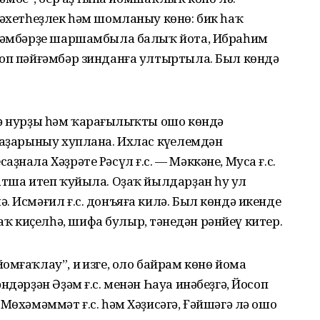
бәхетһеҙлек һәм шомланыу көнө: бик һаҡ
йғәмбәрҙе шаршамбыла балыҡ йота, Ибраһим
соп пәйғәмбәр зинданға ултыртыла. Был көндә
лә нурҙы һәм ҡараңғылыҡты ошо көндә
таҙарыныу хуплана. Ихлас күңелемдән
ҙнала Хәҙрәте Рәсүл ғ.с. — Мәккәне, Муса ғ.с.
атша итеп ҡуйыла. Оҙаҡ йылдарҙан һуң ул
. Исмәғил ғ.с. донъяға килә. Был көндә икенде
 киҫелһә, шифа булыр, тәнеңдән рәнйеү китер.
мғаҡлау”, иң изге, оло байрам көнө йома
ндәрҙән Әҙәм ғ.с. менән Һауа инәбеҙгә, Йосоп
Мөхәмәммәт ғ.с. һәм Хәҙисәгә, Ғәйшәгә лә ошо