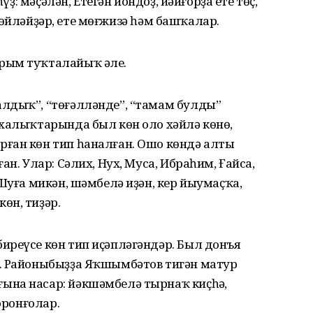
һүҙ: мәҫәлән, Етегән йондоҙ, йәйғорҙа ете төҫ,
п һөйләйҙәр, ете мөғжизә һәм башҡалар.
рым туҡталайыҡ әле.
лдыҡ”, “төғәлләнде”, “тамам булды”
 халыҡтарында был көн оло хәйлә көнө,
ған көн тип һаналған. Ошо көндә алты
ан. Улар: Сәлих, Нух, Муса, Ибраһим, Ғайса,
Шуға микән, шәмбелә иҙән, кер йыумаҫҡа,
өн, тиҙәр.
иреүсе көн тип иҫәпләгәндәр. Был донъя
. Районыбыҙҙа Яҡшымбәтов тигән матур
на насар: йәкшәмбелә тырнаҡ киҫһәң,
оронғолар.