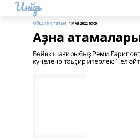
Инйәр
Общие статьи
1 МАЯ 2020, 07:00
Аҙна атамалары
Бөйөк шағирыбыҙ Рәми Ғариповт
күңеленә тәьҫир итерлек:“Тел әйт