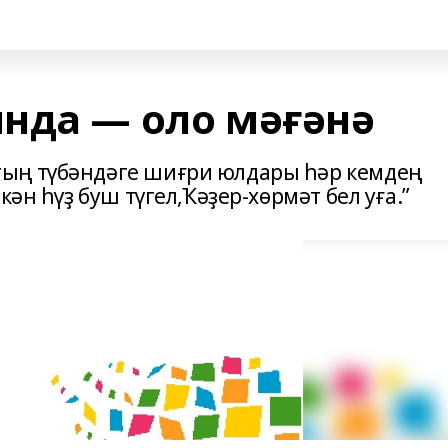
нда — оло мәғәнә
ың түбәндәге шиғри юлдары һәр кемдең
кән һүҙ буш түгел,Ҡәҙер-хөрмәт бел уға.”