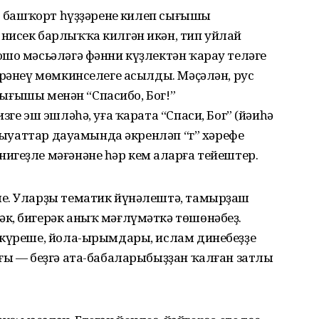
ер башҡорт һүҙҙәренең килеп сығышы
нисек барлыҡҡа килгән икән, тип уйлай
шо мәсьәләгә фәнни күҙлектән ҡарау теләге
йрәнеү мөмкинселеге асылды. Мәҫәлән, рус
 сығышы менән “Спасибо, Бог!”
зге эш эшләһә, уға ҡарата “Спаси, Бог” (йәиһә
 Быуаттар дауамында әкренләп “г” хәрефе
геҙле мәғәнәне һәр кем аңларға тейештер.
е. Уларҙы тематик йүнәлештә, тамырҙаш
к, бигерәк аныҡ мәғлүмәткә төшөнәбеҙ.
нкүреше, йола-ырымдары, ислам динебеҙҙең
ғы — беҙгә ата-бабаларыбыҙҙан ҡалған затлы