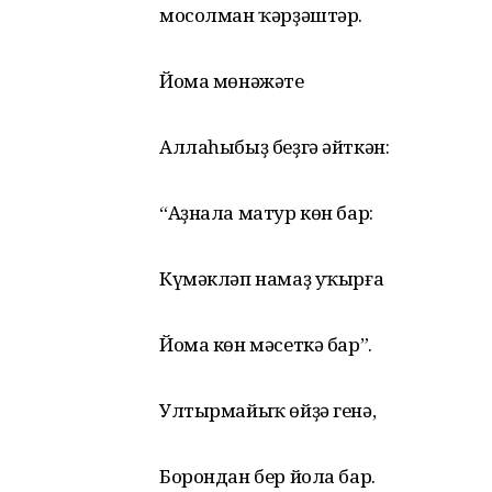
мосолман ҡәрҙәштәр.
Йома мөнәжәте
Аллаһыбыҙ беҙгә әйткән:
“Аҙнала матур көн бар:
Күмәкләп намаҙ уҡырға
Йома көн мәсеткә бар”.
Ултырмайыҡ өйҙә генә,
Борондан бер йола бар.