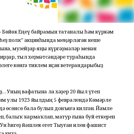
 — Бөйөк Еңеү байрамын татаналы һәм күркәм
һеҙ полк” акцияһында меңәрләгән кеше
лына, музейҙар яңы күргәҙмәләр менән
гирҙар, тыл хеҙмәтсәндәре тураһында
әлеге көнгә тиклем иҫән ветерандарыбыҙ
ыҙ… Уның вафатына ла хәҙер 20 йыл үтеп
лим улы 1923 йылдың 5 февралендә Көмәрле
ә өсөнсө бала булып донъяға килгән. Йәмле
п, балыҡ ҡармаҡлап, матур ғына буй еткереп
Ун һигеҙ йәшлек егет Тыуған илен фашист
а китә.