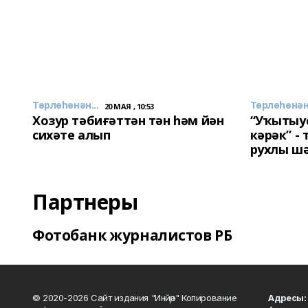
Төрлөһөнән...
Төрлөһөнән.
20 МАЯ , 10:53
Хозур тәбиғәттән тән һәм йән
“Уҡытыу
сихәте алып
кәрәк” -
рухлы ш
Партнеры
Фотобанк журналистов РБ
© 2020-2026 Сайт издания "Инйәр" Копирование
Адресы: