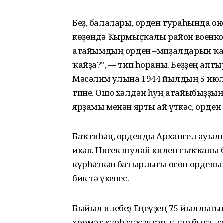
Беҙ, балалары, орден тураһында он
көҙөндә Ҡырмыҫҡалы район военко
атайымдың орден –миҙалдарын ҡа
ҡайҙа?”, — тип һораны. Беҙҙең апт
Мәсәлим улына 1944 йылдың 5 июле
тине. Ошо хәлдән һуң атайыбыҙҙың
ярҙамы менән ярты ай үткәс, орден
Баҡтиһәң, орденды Архангел ауылы
икән. Нисек шулай килеп сыҡҡаны
күрһәткән батырлығы өсөн орденын
бик тә үкенес.
Быйыл илебеҙ Еңеүҙең 75 йыллығын
хөрмәт күрһәтәсәктәр, улар быға л