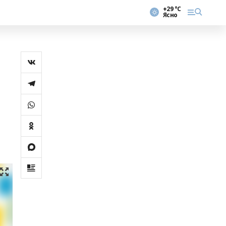
+29 °С
Ясно