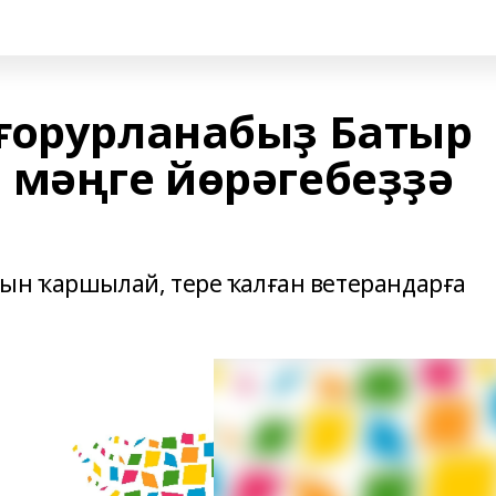
ғорурланабыҙ Батыр
 мәңге йөрәгебеҙҙә
ын ҡаршылай, тере ҡалған ветерандарға