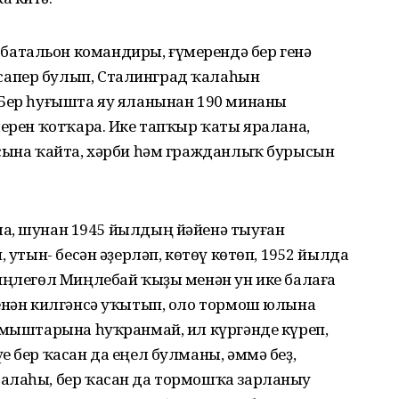
атальон командиры, ғүмерендә бер генә
апер булып, Сталинград ҡалаһын
 Бер һуғышта яу яланынан 190 минаны
мерен ҡотҡара. Ике тапҡыр ҡаты яралана,
асына ҡайта, хәрби һәм гражданлыҡ бурысын
а, шунан 1945 йылдың йәйенә тыуған
, утын- бесән әҙерләп, көтөү көтөп, 1952 йылда
Миңлегөл Миңлебай ҡыҙы менән ун ике балаға
ренән килгәнсә уҡытып, оло тормош юлына
яҙмыштарына һуҡранмай, ил күргәнде күреп,
е бер ҡасан да еңел булманы, әммә беҙ,
алаһы, бер ҡасан да тормошҡа зарланыу