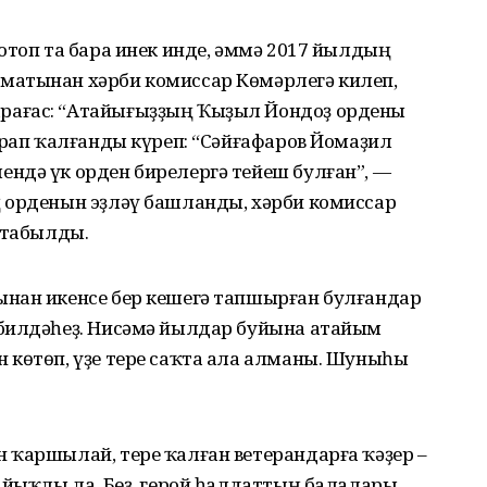
отоп та бара инек инде, әммә 2017 йылдың
матынан хәрби комиссар Көмәрлегә килеп,
рағас: “Атайығыҙҙың Ҡыҙыл Йондоҙ ордены
ырап ҡалғанды күреп: “Сәйғафаров Йомаҙил
ндә үк орден бирелергә тейеш булған”, —
 орденын эҙләү башланды, хәрби комиссар
 табылды.
нан икенсе бер кешегә тапшырған булғандар
 билдәһеҙ. Нисәмә йылдар буйына атайым
 көтөп, үҙе тере саҡта ала алманы. Шуныһы
 ҡаршылай, тере ҡалған ветерандарға ҡәҙер –
айыҡлы ла. Беҙ, герой һалдаттың балалары,