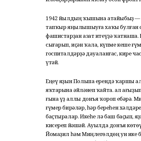
1942 йылдың ҡышына атайыбыҙ — б
тапҡыр яңылышыуға хаҡы булған с
фашистарҙан азат итеүҙә ҡатнаша.
сығарып, иҫән ҡала, күпме кеше ғү
госпиталдәрҙә дауаланғас, кире ч
үтәй.
Еңеү яҙын Польша ерендә ҡаршы ал
яҡтарына әйләнеп ҡайта. Һал ағыҙып
ғына үҙ аллы донъя ҡороп ебәрә. 
ғүмер бирәләр, һәр береһен хәлдә
баҫтыралар. Икеһе лә баш баҫып, 
кисереп йәшәй. Ауылда донъя көтөү
Йомаҙил һәм Миңлегөлдөң ун ике б