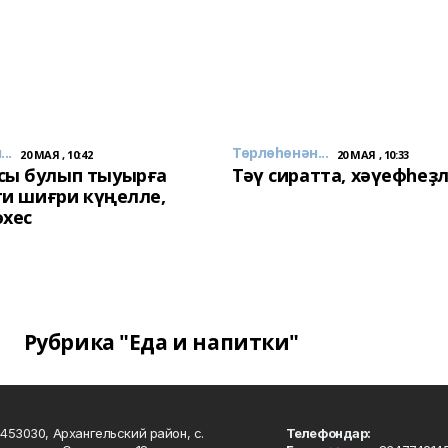
..
Төрлөһөнән...
20 МАЯ , 10:42
20 МАЯ , 10:33
сы булып тыуырға
Тәү сиратта, хәүефһеҙ
 ти шиғри күңелле,
әхес
Рубрика "Еда и напитки"
453030, Архангельский район, с.
Телефондар: