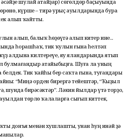
ә әсәйҙе шулай атайҙар) сөгөлдөр баҫыуында
йөрөнө, күрше – тирә урыҫ ауылдарында бура
үлек алып ҡайтты.
 улын алып, балыҡ һөҙөүгә алып китер ине...
һында һорашһаҡ, тик ҡулын ғына һелтәп
күҙ алдына килтереүе, яу яландарында ятып
л булмағандыр атайыбыҙға. Шуға ла уның
белдек. Тик ҡайһы бер саҡта ғына, туғандары
ғайны: “Миңә орден бирергә тейештәр, “Ҡыҙыл
ә, шунда бирәсәктәр”. Ләкин йылдар үтә торҙо,
п ауылдан төрлө ҡалаларға сығып киттек,
ҡты донъя менән хушлашты, унан һуң инәй ҙә
лманылар.