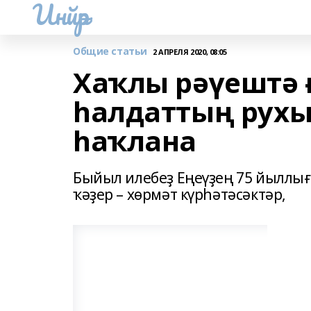
Инйәр
Общие статьи
2 АПРЕЛЯ 2020, 08:05
Хаҡлы рәүештә 
һалдаттың рухы
һаҡлана
Быйыл илебеҙ Еңеүҙең 75 йыллығ
ҡәҙер – хөрмәт күрһәтәсәктәр,