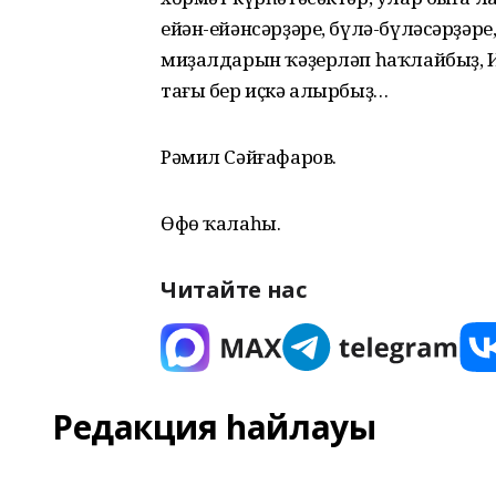
ейән-ейәнсәрҙәре, бүлә-бүләсәрҙәр
миҙалдарын ҡәҙерләп һаҡлайбыҙ, 
тағы бер иҫкә алырбыҙ…
Рәмил Сәйғафаров.
Өфө ҡалаһы.
Читайте нас
Редакция һайлауы