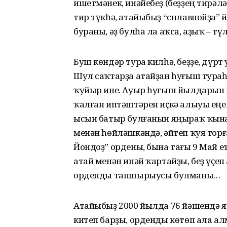
ишетмәнек, инәйебеҙ (беҙҙең тирәл
тир түкһә, атайыбыҙ “сплавнойҙа” 
бураны, әҙ булһа ла аҡса, аҙыҡ – т
Буш көндәр тура килһә, беҙҙе, дүрт
Шул саҡтарҙа атайҙан һуғыш тура
ҡуйыр ине. Ауыр һуғыш йылдарын 
ҡалған иптәштәрен иҫкә алыуы еңе
ысын батыр булғанын яңыраҡ ҡына 
менән һөйләшкәндә, әйтеп ҡуя тор
Йондоҙ” ордены, бына тағы 9 Май ет
атай менән инәй ҡартайҙы, беҙ үҫе
орденды тапшырыусы булманы…
Атайыбыҙ 2000 йылда 76 йәшендә я
китеп барҙы, орденды көтөп ала а