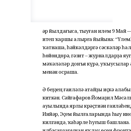
Һәр йылдағыса, тыуған илем 9 Май
итеп ҡаршы алырға йыйына: “Үлем
ҡатнаша, һәйкәлдәргә сәскәләр һа
һөйөндөрә, гәзит – журналдарҙа яу
мәҡәләләр донъя күрә, уҡыусылар 
менән осраша.
Ә беҙҙең ғаиләлә атайҙы иҫкә алаб
киткән. Сәйғафаров Йомаҙил Мәсә
ауылында ярлы крәҫтиән ғаиләһенд
Инйәр, Эҫем йылғаларында һыу ине
килгәндә, ҡәһәрле һуғыш башлана. 
илбаҫарҙарынан яҡлау өсөн фронтҡ