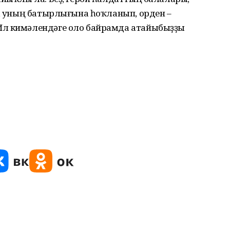
е, уның батырлығына һоҡланып, орден –
Ил кимәлендәге оло байрамда атайыбыҙҙы