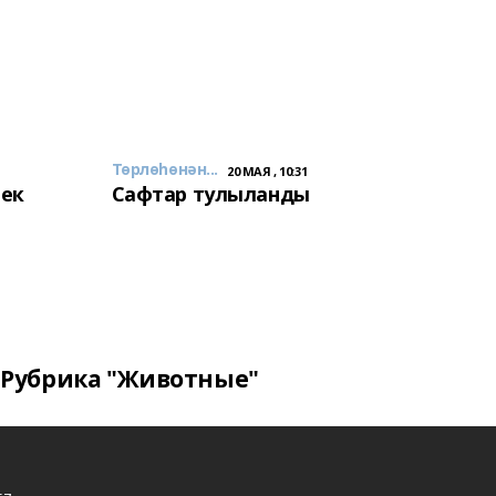
Төрлөһөнән...
20 МАЯ , 10:31
лек
Сафтар тулыланды
Рубрика "Животные"