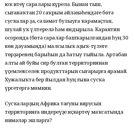
юҡ итеү саралары күрелә. Бынан тыш,
сығанаҡтан 20 саҡрым әйләнәһендәге бөтә
сусҡалар ҙа, сәләмәт булыуға ҡарамаҫтан,
шулай уҡ үлтерелә һәм яндырыла. Карантин
осоронда (бөтә саралар башҡарылғандан һуң 30
көн дауамында) малсылыҡ аҙыҡ-түлеге
төрҙәренең барыһын да һатыу тыйыла. Артабан
алты ай буйы сир булған территориянан
үҫемлекселек продукттарын сығарырға ярамай.
Хужалыҡта бер йылдан һуң ғына сусҡа
үрсетергә мөмкин.
Сусҡаларҙың Африка тағуны вирусын
территорияға индереүҙе иҫкәртеү маҡсатында
нимәләр эшләргә?