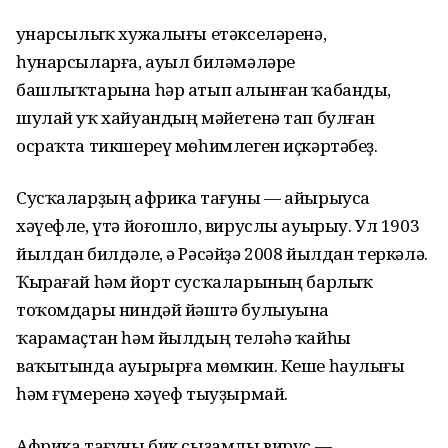
Һунарсылыҡ хужалығы етәкселәренә,
һунарсыларға, ауыл биләмәләре
башлыҡтарына һәр атып алынған ҡабанды,
шулай уҡ хайуандың мәйетенә тап булған
осраҡта тикшереү мөһимлеген иҫкәртәбеҙ.
Сусҡаларҙың африка тағуны — айырыуса
хәүефле, үтә йоғошло, вируслы ауырыу. Ул 1903
йылдан билдәле, ә Рәсәйҙә 2008 йылдан теркәлә.
Ҡырағай һәм йорт сусҡаларының барлыҡ
тоҡомдары ниндәй йәштә булыуына
ҡарамаҫтан һәм йылдың теләһә ҡайһы
ваҡытында ауырырға мөмкин. Кеше һаулығы
һәм ғүмеренә хәүеф тыуҙырмай.
Африка тағуны бик сыҙамлы вирус —