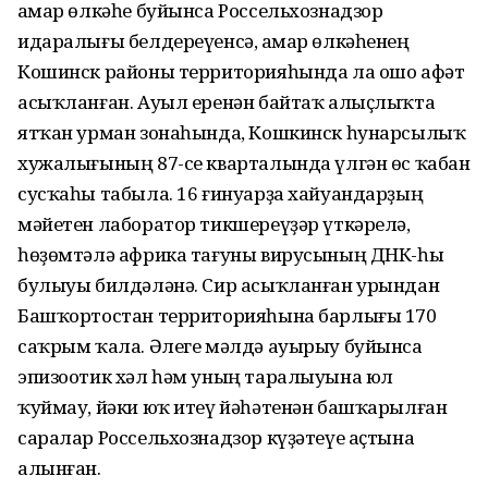
Һамар өлкәһе буйынса Россельхознадзор
идаралығы белдереүенсә, Һамар өлкәһенең
Кошинск районы территорияһында ла ошо афәт
асыҡланған. Ауыл еренән байтаҡ алыҫлыҡта
ятҡан урман зонаһында, Кошкинск һунарсылыҡ
хужалығының 87-се кварталында үлгән өс ҡабан
сусҡаһы табыла. 16 ғинуарҙа хайуандарҙың
мәйетен лаборатор тикшереүҙәр үткәрелә,
һөҙөмтәлә африка тағуны вирусының ДНК-һы
булыуы билдәләнә. Сир асыҡланған урындан
Башҡортостан территорияһына барлығы 170
саҡрым ҡала. Әлеге мәлдә ауырыу буйынса
эпизоотик хәл һәм уның таралыуына юл
ҡуймау, йәки юҡ итеү йәһәтенән башҡарылған
саралар Россельхознадзор күҙәтеүе аҫтына
алынған.