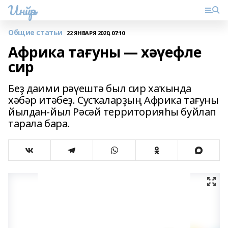
Инйәр
Общие статьи
22 ЯНВАРЯ 2020, 07:10
Африка тағуны — хәүефле
сир
Беҙ даими рәүештә был сир хаҡында
хәбәр итәбеҙ. Сусҡаларҙың Африка тағуны
йылдан-йыл Рәсәй территорияһы буйлап
тарала бара.