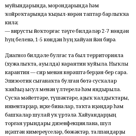
муйындарында, морондарында һәм
ҡойроҡтарында ҡыҙыл-көрән таптар барлыҡҡа
килә;
— вирусты йоҡторғас тәүге билдәләр 2-7 көндән
һуң беленә, 1-5 көндән һуң хайуан йән бирә.
Диагноз билдәле булғас та был территорияла
(хужалыҡта, ауылда) карантин ҡуйыла. Ныҡлы
карантин — сир менән көрәштә берҙән-бер сара.
Эпизоотик сығанаҡта булған бөтә сусҡалар
ҡанһыҙ ысул менән үлтерелә һәм яндырыла.
Сусҡа мәйеттәре, түшәктәре, аҙыҡ ҡалдыҡтары,
инвентарҙар, иҫке биналар, таҡта иҙәндәр һәм
башҡалар шулай уҡ үртәлә. Хайуандарҙың
торған урындары дизенфекциялана, шул
иҫәптән кимереүселәр, бөжәктәр, талпандарҙы