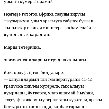
урынға күмергә ярамай.
Иҫегеҙҙә тотоғоҙ, африка тағуны вирусы
тыуҙырыуға, уны таратыуға сәбәпсе булған
ҡылыҡтар өсөн административ һәм енәйәти
яуаплылыҡ ҡаралған.
Мария Тетеркина,
эпизоотикаға ҡаршы отряд начальнигы.
йоҡтороуҙың төп билдәләре:
— хайуандарҙың тән температураһы 41-42
градусҡа тиклем күтәрелә, тын алыуы
ауырлаша, йүткертә, улар ашамай, һыуһай,
ҡоҫоу, фалиж һуғыу осраҡтары күҙәтелә, артҡы
боттарының эс яғында, ҡорһаҡтарында,