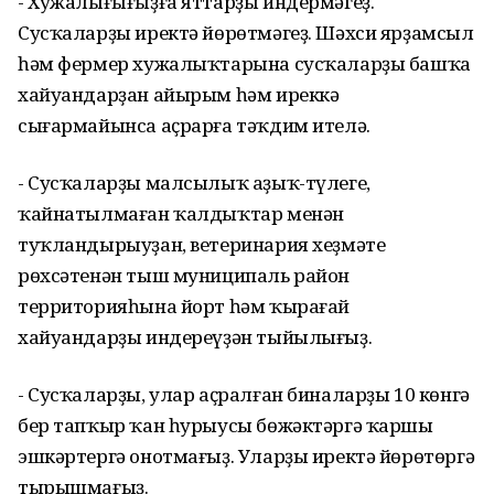
- Хужалығығыҙға яттарҙы индермәгеҙ.
Сусҡаларҙы иректә йөрөтмәгеҙ. Шәхси ярҙамсыл
һәм фермер хужалыҡтарына сусҡаларҙы башҡа
хайуандарҙан айырым һәм иреккә
сығармайынса аҫрарға тәҡдим ителә.
- Сусҡаларҙы малсылыҡ аҙыҡ-түлеге,
ҡайнатылмаған ҡалдыҡтар менән
туҡландырыуҙан, ветеринария хеҙмәте
рөхсәтенән тыш муниципаль район
территорияһына йорт һәм ҡырағай
хайуандарҙы индереүҙән тыйылығыҙ.
- Сусҡаларҙы, улар аҫралған биналарҙы 10 көнгә
бер тапҡыр ҡан һурыусы бөжәктәргә ҡаршы
эшкәртергә онотмағыҙ. Уларҙы иректә йөрөтөргә
тырышмағыҙ.