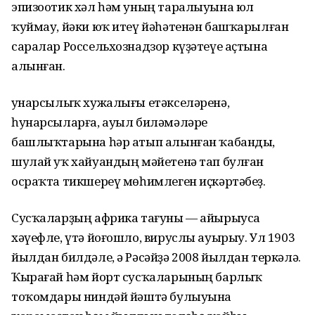
эпизоотик хәл һәм уның таралыуына юл
ҡуймау, йәки юҡ итеү йәһәтенән башҡарылған
саралар Россельхознадзор күҙәтеүе аҫтына
алынған.
Һунарсылыҡ хужалығы етәкселәренә,
һунарсыларға, ауыл биләмәләре
башлыҡтарына һәр атып алынған ҡабанды,
шулай уҡ хайуандың мәйетенә тап булған
осраҡта тикшереү мөһимлеген иҫкәртәбеҙ.
Сусҡаларҙың африка тағуны — айырыуса
хәүефле, үтә йоғошло, вируслы ауырыу. Ул 1903
йылдан билдәле, ә Рәсәйҙә 2008 йылдан теркәлә.
Ҡырағай һәм йорт сусҡаларының барлыҡ
тоҡомдары ниндәй йәштә булыуына