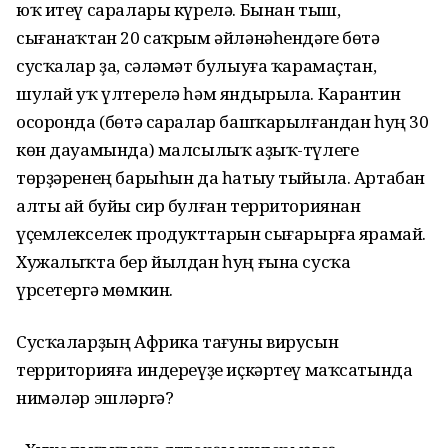
юҡ итеү саралары күрелә. Бынан тыш,
сығанаҡтан 20 саҡрым әйләнәһендәге бөтә
сусҡалар ҙа, сәләмәт булыуға ҡарамаҫтан,
шулай уҡ үлтерелә һәм яндырыла. Карантин
осоронда (бөтә саралар башҡарылғандан һуң 30
көн дауамында) малсылыҡ аҙыҡ-түлеге
төрҙәренең барыһын да һатыу тыйыла. Артабан
алты ай буйы сир булған территориянан
үҫемлекселек продукттарын сығарырға ярамай.
Хужалыҡта бер йылдан һуң ғына сусҡа
үрсетергә мөмкин.
Сусҡаларҙың Африка тағуны вирусын
территорияға индереүҙе иҫкәртеү маҡсатында
нимәләр эшләргә?