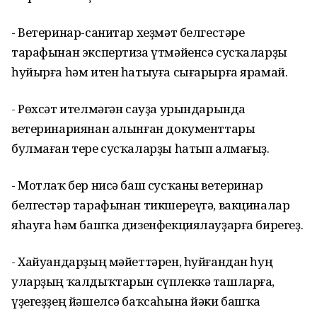
- Ветеринар-санитар хеҙмәт белгестәре
тарафынан экспертиза үтмәйенсә сусҡаларҙы
һуйырға һәм итен һатыуға сығарырға ярамай.
- Рөхсәт ителмәгән сауҙа урындарында
ветеринариянан алынған документтары
булмаған тере сусҡаларҙы һатып алмағыҙ.
- Мотлаҡ бер нисә баш сусҡаны ветеринар
белгестәр тарафынан тикшереүгә, вакциналар
яһауға һәм башҡа дизенфекциялауҙарға бирегеҙ.
- Хайуандарҙың мәйеттәрен, һуйғандан һуң
уларҙың ҡалдыҡтарын сүплеккә ташларға,
үҙегеҙҙең йәшелсә баҡсаһына йәки башҡа