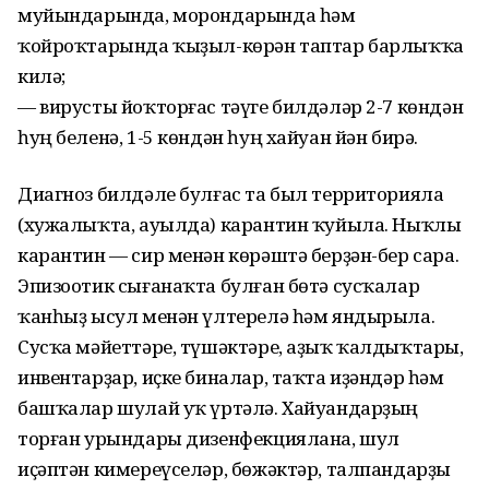
муйындарында, морондарында һәм
ҡойроҡтарында ҡыҙыл-көрән таптар барлыҡҡа
килә;
— вирусты йоҡторғас тәүге билдәләр 2-7 көндән
һуң беленә, 1-5 көндән һуң хайуан йән бирә.
Диагноз билдәле булғас та был территорияла
(хужалыҡта, ауылда) карантин ҡуйыла. Ныҡлы
карантин — сир менән көрәштә берҙән-бер сара.
Эпизоотик сығанаҡта булған бөтә сусҡалар
ҡанһыҙ ысул менән үлтерелә һәм яндырыла.
Сусҡа мәйеттәре, түшәктәре, аҙыҡ ҡалдыҡтары,
инвентарҙар, иҫке биналар, таҡта иҙәндәр һәм
башҡалар шулай уҡ үртәлә. Хайуандарҙың
торған урындары дизенфекциялана, шул
иҫәптән кимереүселәр, бөжәктәр, талпандарҙы