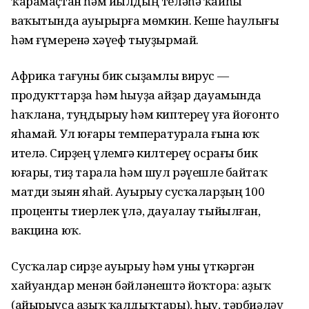
ҡарамаҫтан һәм йылдың теләһә ҡайһы
ваҡытында ауырырға мөмкин. Кеше һаулығы
һәм ғүмеренә хәүеф тыуҙырмай.
Африка тағуны бик сыҙамлы вирус —
продукттарҙа һәм һыуҙа айҙар дауамында
һаҡлана, туңдырыу һәм киптереү уға йоғонто
яһамай. Ул юғары температурала ғына юҡ
ителә. Сирҙең үлемгә килтереү осрағы бик
юғары, тиҙ тарала һәм шул рәүешле байтаҡ
матди зыян яһай. Ауырыу сусҡаларҙың 100
проценты тиерлек үлә, дауалау тыйылған,
вакцина юҡ.
Сусҡалар сирҙе ауырыу һәм уны үткәргән
хайуандар менән бәйләнештә йоҡтора: аҙыҡ
(айырыуса аҙыҡ ҡалдыҡтары), һыу, тәрбиәләү