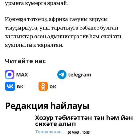
урынға күмергә ярамай.
Иҫегеҙҙә тотоғоҙ, африка тағуны вирусы
тыуҙырыуға, уны таратыуға сәбәпсе булған
ҡылыҡтар өсөн административ һәм енәйәти
яуаплылыҡ ҡаралған.
Читайте нас
Редакция һайлауы
Хозур тәбиғәттән тән һәм йән
сихәте алып
Төрлөһөнән...
20 МАЯ , 10:53