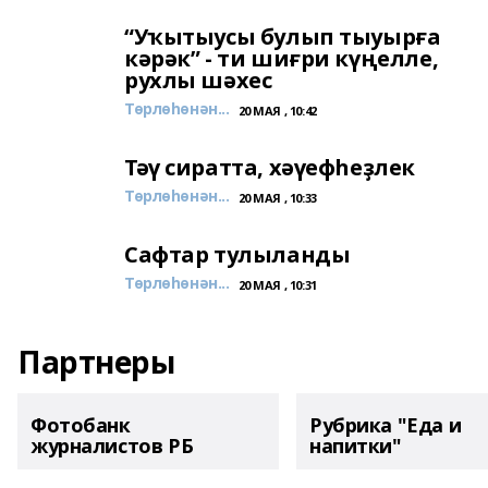
“Уҡытыусы булып тыуырға
кәрәк” - ти шиғри күңелле,
рухлы шәхес
Төрлөһөнән...
20 МАЯ , 10:42
Тәү сиратта, хәүефһеҙлек
Төрлөһөнән...
20 МАЯ , 10:33
Сафтар тулыланды
Төрлөһөнән...
20 МАЯ , 10:31
Партнеры
Фотобанк
Рубрика "Еда и
журналистов РБ
напитки"