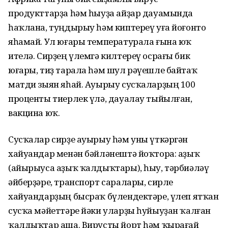
продукттарҙа һәм һыуҙа айҙар дауамында
һаҡлана, туңдырыу һәм киптереү уға йоғонто
яһамай. Ул юғары температурала ғына юҡ
ителә. Сирҙең үлемгә килтереү осрағы бик
юғары, тиҙ тарала һәм шул рәүешле байтаҡ
матди зыян яһай. Ауырыу сусҡаларҙың 100
проценты тиерлек үлә, дауалау тыйылған,
вакцина юҡ.
Сусҡалар сирҙе ауырыу һәм уны үткәргән
хайуандар менән бәйләнештә йоҡтора: аҙыҡ
(айырыуса аҙыҡ ҡалдыҡтары), һыу, тәрбиәләү
әйберҙәре, транспорт саралары, сирле
хайуандарҙың бысраҡ бүлендектәре, үлеп ятҡан
сусҡа мәйеттәре йәки уларҙы һуйыуҙан ҡалған
ҡалдыҡтар аша. Вирусты йорт һәм ҡырағай