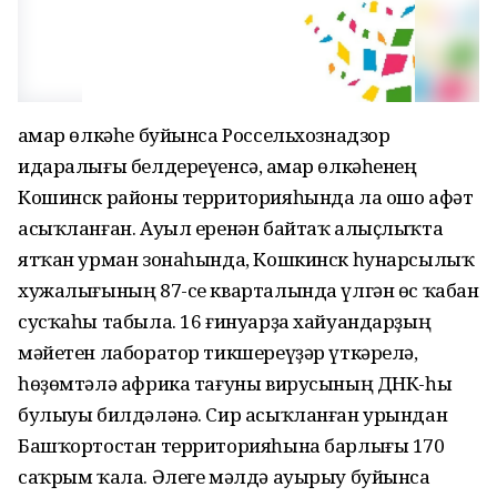
Һамар өлкәһе буйынса Россельхознадзор
идаралығы белдереүенсә, Һамар өлкәһенең
Кошинск районы территорияһында ла ошо афәт
асыҡланған. Ауыл еренән байтаҡ алыҫлыҡта
ятҡан урман зонаһында, Кошкинск һунарсылыҡ
хужалығының 87-се кварталында үлгән өс ҡабан
сусҡаһы табыла. 16 ғинуарҙа хайуандарҙың
мәйетен лаборатор тикшереүҙәр үткәрелә,
һөҙөмтәлә африка тағуны вирусының ДНК-һы
булыуы билдәләнә. Сир асыҡланған урындан
Башҡортостан территорияһына барлығы 170
саҡрым ҡала. Әлеге мәлдә ауырыу буйынса