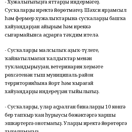
- Хужалығығыҙға яттарҙы индермәгеҙ.
Сусҡаларҙы иректә йөрөтмәгеҙ. Шәхси ярҙамсыл
һәм фермер хужалыҡтарына сусҡаларҙы башҡа
хайуандарҙан айырым һәм иреккә
сығармайынса аҫрарға тәҡдим ителә.
- Сусҡаларҙы малсылыҡ аҙыҡ-түлеге,
ҡайнатылмаған ҡалдыҡтар менән
туҡландырыуҙан, ветеринария хеҙмәте
рөхсәтенән тыш муниципаль район
территорияһына йорт һәм ҡырағай
хайуандарҙы индереүҙән тыйылығыҙ.
- Сусҡаларҙы, улар аҫралған биналарҙы 10 көнгә
бер тапҡыр ҡан һурыусы бөжәктәргә ҡаршы
эшкәртергә онотмағыҙ. Уларҙы иректә йөрөтөргә
тырышмағыҙ.