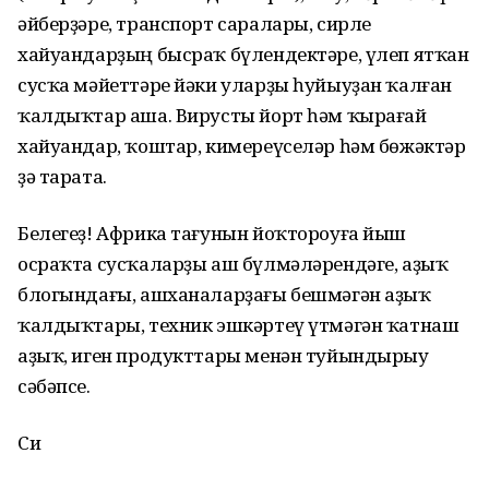
әйберҙәре, транспорт саралары, сирле
хайуандарҙың бысраҡ бүлендектәре, үлеп ятҡан
сусҡа мәйеттәре йәки уларҙы һуйыуҙан ҡалған
ҡалдыҡтар аша. Вирусты йорт һәм ҡырағай
хайуандар, ҡоштар, кимереүселәр һәм бөжәктәр
ҙә тарата.
Белегеҙ! Африка тағунын йоҡтороуға йыш
осраҡта сусҡаларҙы аш бүлмәләрендәге, аҙыҡ
блогындағы, ашханаларҙағы бешмәгән аҙыҡ
ҡалдыҡтары, техник эшкәртеү үтмәгән ҡатнаш
аҙыҡ, иген продукттары менән туйындырыу
сәбәпсе.
Си