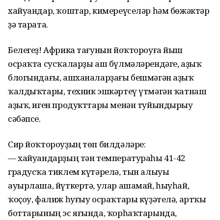
хайуандар, ҡоштар, кимереүселәр һәм бөжәктәр
ҙә тарата.
Белегеҙ! Африка тағунын йоҡтороуға йыш
осраҡта сусҡаларҙы аш бүлмәләрендәге, аҙыҡ
блогындағы, ашханаларҙағы бешмәгән аҙыҡ
ҡалдыҡтары, техник эшкәртеү үтмәгән ҡатнаш
аҙыҡ, иген продукттары менән туйындырыу
сәбәпсе.
Сир йоҡтороуҙың төп билдәләре:
— хайуандарҙың тән температураһы 41-42
градусҡа тиклем күтәрелә, тын алыуы
ауырлаша, йүткертә, улар ашамай, һыуһай,
ҡоҫоу, фалиж һуғыу осраҡтары күҙәтелә, артҡы
боттарының эс яғында, ҡорһаҡтарында,