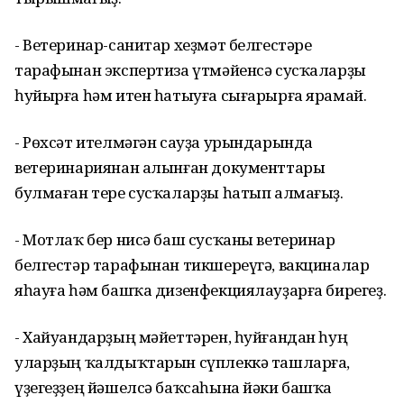
- Ветеринар-санитар хеҙмәт белгестәре
тарафынан экспертиза үтмәйенсә сусҡаларҙы
һуйырға һәм итен һатыуға сығарырға ярамай.
- Рөхсәт ителмәгән сауҙа урындарында
ветеринариянан алынған документтары
булмаған тере сусҡаларҙы һатып алмағыҙ.
- Мотлаҡ бер нисә баш сусҡаны ветеринар
белгестәр тарафынан тикшереүгә, вакциналар
яһауға һәм башҡа дизенфекциялауҙарға бирегеҙ.
- Хайуандарҙың мәйеттәрен, һуйғандан һуң
уларҙың ҡалдыҡтарын сүплеккә ташларға,
үҙегеҙҙең йәшелсә баҡсаһына йәки башҡа