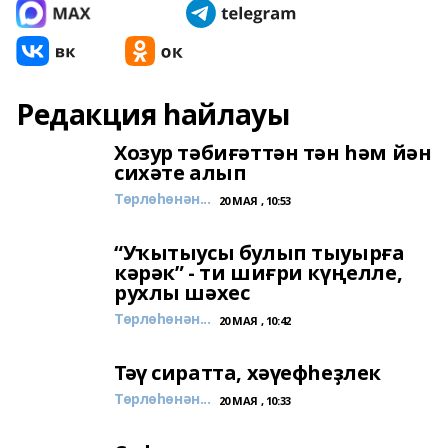
Редакция һайлауы
Хозур тәбиғәттән тән һәм йән
сихәте алып
Төрлөһөнән...
20 МАЯ , 10:53
“Уҡытыусы булып тыуырға
кәрәк” - ти шиғри күңелле,
рухлы шәхес
Төрлөһөнән...
20 МАЯ , 10:42
Тәү сиратта, хәүефһеҙлек
Төрлөһөнән...
20 МАЯ , 10:33