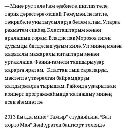
— Миңә рус теле һәм әҙәбиәте, инглиз теле,
тарих дәрестәре оҡшай. Ғөмүмән, һәләтле,
тәжрибәле уҡытыусыларҙа белем алам. Уларға
рәхмәтем сикһеҙ. Класташтарым менән
аралашып торам. Владислав Морозов тигән
дуҫымды билдәләп уҙғым килә. Ул минең менән
ҡыҙыҡлы мажаралы китаптары менән
уртаҡлаша. Фәнни-ғәмәли тапшырыуҙар
ҡарарға яратам. Кластан тыш сараларҙы,
мәктәптә үткәрелгән байрамдарҙы
ҡалдырмаҫҡа тырышам. Районда уҙғарылған
концерт программаһында ҡатнашыу минең
өсөн әһәмиәтле.
2013 йылда мине “Тамыр” студияһына “Бал
ҡорто Мая” йәнһүрәтен башҡорт телендә