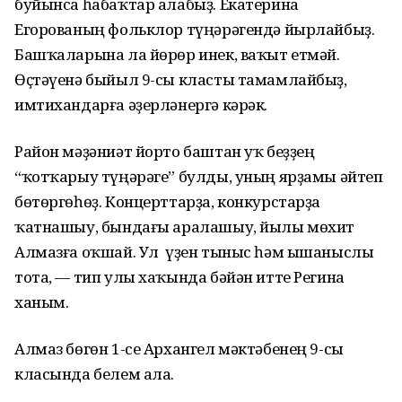
буйынса һабаҡтар алабыҙ. Екатерина
Егорованың фольклор түңәрәгендә йырлайбыҙ.
Башҡаларына ла йөрөр инек, ваҡыт етмәй.
Өҫтәүенә быйыл 9-сы класты тамамлайбыҙ,
имтихандарға әҙерләнергә кәрәк.
Район мәҙәниәт йорто баштан уҡ беҙҙең
“ҡотҡарыу түңәрәге” булды, уның ярҙамы әйтеп
бөтөргөһөҙ. Концерттарҙа, конкурстарҙа
ҡатнашыу, бындағы аралашыу, йылы мөхит
Алмазға оҡшай. Ул үҙен тыныс һәм ышаныслы
тота, — тип улы хаҡында бәйән итте Регина
ханым.
Алмаз бөгөн 1-се Архангел мәктәбенең 9-сы
класында белем ала.