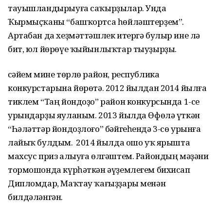
тауышландырыуға саҡырҙылар. Унда
Ҡырмыҫҡаны “башҡортса һөйләштерҙем”.
Артабан да хеҙмәттәшлек итергә булыр ине лә
бит, юл йөрөүе ҡыйынлыҡтар тыуҙырҙы.
Әсәйем мине төрлө район, республика
конкурстарына йөрөтә. 2012 йылдан 2014 йылға
тиклем “Таң йондоҙо” район конкурсында 1-се
урындарҙы яуланым. 2013 йылда Өфөлә үткән
“Һәләттәр йондоҙлоғо” бәйгеһендә 3-сө урынға
лайыҡ булдым. Ә 2014 йылда ошо уҡ ярышта
махсус приз алыуға өлгәштем. Райондың мәҙәни
тормошонда күрһәткән әүҙемлегем бихисап
Дипломдар, Маҡтау ҡағыҙҙары менән
билдәләнгән.