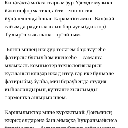
Киләсәктә маҡсаттарым ҙур. Үҙемде музыка
йәки информатика, айти технология
йүнәлешендә һанап ҡарамаҡсымын. Бәләкәй
сағымда радиола алып барыусы (диктор)
булырға хыяллана торғайным.
Бөгөн минең ике ҙур теләгем бар: тәүгеһе —
фатирлы булыу һәм икенсеһе — заманса
музыкаль-компьютер технологияларын
ҡулланып көйҙәр ижад итеү. Әгәр ике бүлмәле
фатирыбыҙ булһа, мин берәүһендә студия
йыһазландырып, күптәнге хыялымды
тормошҡа ашырыр инем.
Ҡаршылыҡтар мине ҡурҡытмай. Донъяның
ҡырыҫ елдәренә баш эймәҫкә, һуҡранмайынса