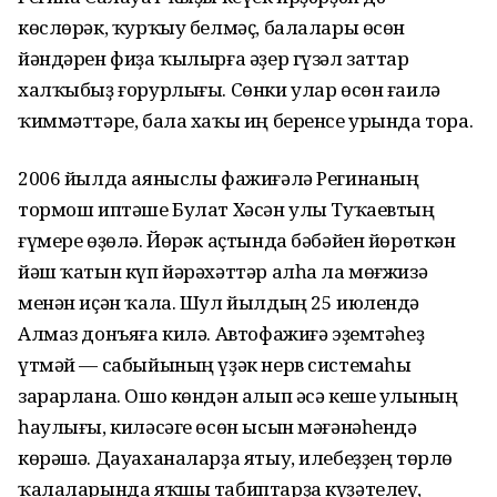
көслөрәк, ҡурҡыу белмәҫ, балалары өсөн
йәндәрен фиҙа ҡылырға әҙер гүзәл заттар
халҡыбыҙ ғорурлығы. Сөнки улар өсөн ғаилә
ҡиммәттәре, бала хаҡы иң беренсе урында тора.
2006 йылда аяныслы фажиғәлә Регинаның
тормош иптәше Булат Хәсән улы Туҡаевтың
ғүмере өҙөлә. Йөрәк аҫтында бәбәйен йөрөткән
йәш ҡатын күп йәрәхәттәр алһа ла мөғжизә
менән иҫән ҡала. Шул йылдың 25 июлендә
Алмаз донъяға килә. Автофажиғә эҙемтәһеҙ
үтмәй — сабыйының үҙәк нерв системаһы
зарарлана. Ошо көндән алып әсә кеше улының
һаулығы, киләсәге өсөн ысын мәғәнәһендә
көрәшә. Дауаханаларҙа ятыу, илебеҙҙең төрлө
ҡалаларында яҡшы табиптарҙа күҙәтелеү,