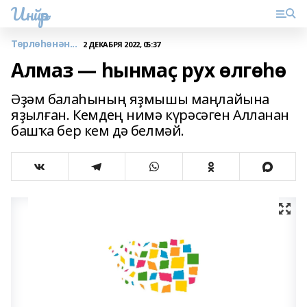
Инйәр
Төрлөһөнән...
2 ДЕКАБРЯ 2022, 05:37
Алмаз — һынмаҫ рух өлгөһө
Әҙәм балаһының яҙмышы маңлайына
яҙылған. Кемдең нимә күрәсәген Алланан
башҡа бер кем дә белмәй.