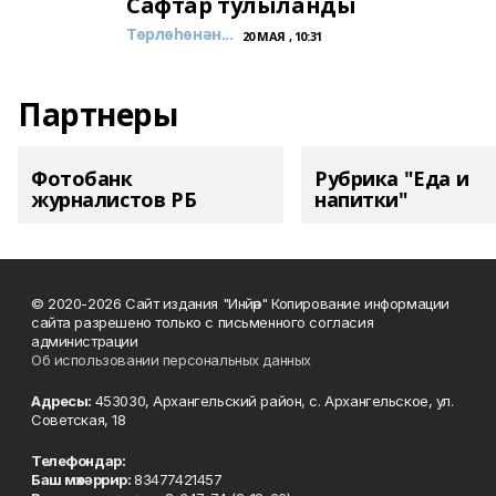
Сафтар тулыланды
Төрлөһөнән...
20 МАЯ , 10:31
Партнеры
Фотобанк
Рубрика "Еда и
журналистов РБ
напитки"
© 2020-2026 Сайт издания "Инйәр" Копирование информации
сайта разрешено только с письменного согласия
администрации
Об использовании персональных данных
Адресы:
453030, Архангельский район, с. Архангельское, ул.
Советская, 18
Телефондар:
Баш мөхәррир:
83477421457