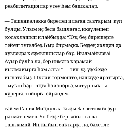
реабилитациялар үтеү һәм башҡалар.
— Төшөнкөлөккә бирелеп илаған саҡтарым күп
булды. Улым иҫ белә башлағас, икәүләшеп
ҡосаҡлашып илайбыҙ ҙа: “Юҡ, беҙ бирешергә
тейеш түгелбеҙ. Һыр бирмәҫкә. Беҙҙең хәлдән дә
ауырыраҡ яҙмышлылар бар. Йылмайырға!
Ауыр булһа ла, бер нимәгә ҡарамай
йылмайырға һәм алға!” — тип үҙ-үҙебеҙҙе
йыуатабыҙ. Шулай тормошто, йәшәүҙе яратырға,
тыуған һәр таңға һөйөнөргә, матурлыҡты
күрергә, тойорға өйрәндек.
Әсәйем Сания Миңнулла ҡыҙы Баязитоваға ҙур
рәхмәтлемен. Ул беҙҙе бер ваҡытта ла
ташламай. Иң ҡыйын саҡтарҙа ла, бәхетле