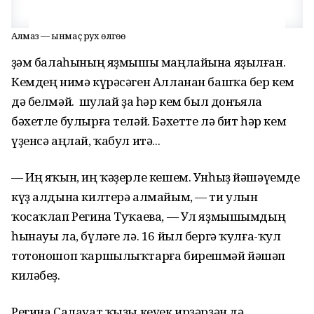
Алмаз — һынмаҫ рух өлгөһө
Әҙәм балаһының яҙмышы маңлайына яҙылған.
Кемдең нимә күрәсәген Алланан башҡа бер кем
дә белмәй. Ә шулай ҙа һәр кем был донъяла
бәхетле булырға теләй. Бәхетте лә бит һәр кем
үҙенсә аңлай, ҡабул итә...
— Иң яҡын, иң ҡәҙерле кешем. Унһыҙ йәшәүемде
күҙ алдына килтерә алмайым, — ти улын
ҡосаҡлап Регина Туҡаева, — Ул яҙмышымдың
һынауы ла, бүләге лә. 16 йыл бергә ҡулға-ҡул
тотоношоп ҡаршылыҡтарға бирешмәй йәшәп
киләбеҙ.
Регина Салауат ҡыҙы кеүек ирҙәрҙән дә