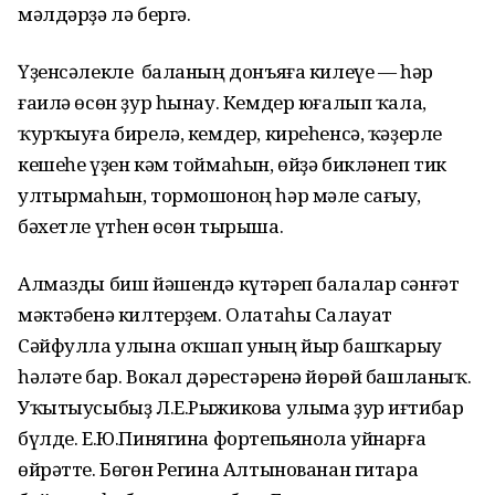
мәлдәрҙә лә бергә.
Үҙенсәлекле баланың донъяға килеүе — һәр
ғаилә өсөн ҙур һынау. Кемдер юғалып ҡала,
ҡурҡыуға бирелә, кемдер, киреһенсә, ҡәҙерле
кешеһе үҙен кәм тоймаһын, өйҙә бикләнеп тик
ултырмаһын, тормошоноң һәр мәле сағыу,
бәхетле үтһен өсөн тырыша.
Алмазды биш йәшендә күтәреп балалар сәнғәт
мәктәбенә килтерҙем. Олатаһы Салауат
Сәйфулла улына оҡшап уның йыр башҡарыу
һәләте бар. Вокал дәрестәренә йөрөй башланыҡ.
Уҡытыусыбыҙ Л.Е.Рыжикова улыма ҙур иғтибар
бүлде. Е.Ю.Пинягина фортепьянола уйнарға
өйрәтте. Бөгөн Регина Алтынованан гитара