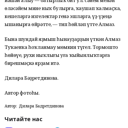
йәшәй алыу — батырлыҡ бит ул. Әсәйем менән
өләсәйем мине ныҡ булырға, ҡаушап ҡалмаҫҡа,
кешеләргә изгелектәр генә эшләргә, үҙ-үҙеңә
ышанырға өйрәтте, — тип һөйләп үтте Алмаз.
Бына шундай яҙмыш һынауҙарҙын үткән Алмаз
Туҡаевҡа һоҡланмау мөмкин түгел. Тормошто
һөйөүе, рухи ныҡлығы уға ҡыйынлыҡтарға
бирешмәҫкә ярҙам итә.
Дилара Бәҙретдинова.
Автор фотоһы.
Автор:
Дилара Бадретдинова
Читайте нас