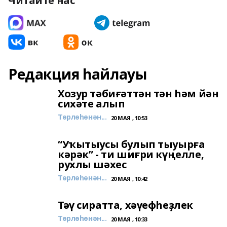
Читайте нас
Редакция һайлауы
Хозур тәбиғәттән тән һәм йән
сихәте алып
Төрлөһөнән...
20 МАЯ , 10:53
“Уҡытыусы булып тыуырға
кәрәк” - ти шиғри күңелле,
рухлы шәхес
Төрлөһөнән...
20 МАЯ , 10:42
Тәү сиратта, хәүефһеҙлек
Төрлөһөнән...
20 МАЯ , 10:33