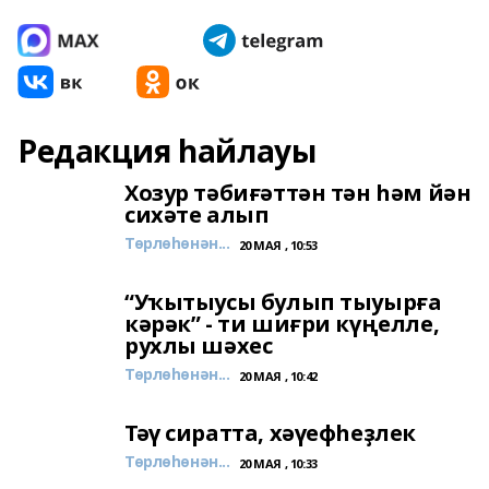
Редакция һайлауы
Хозур тәбиғәттән тән һәм йән
сихәте алып
Төрлөһөнән...
20 МАЯ , 10:53
“Уҡытыусы булып тыуырға
кәрәк” - ти шиғри күңелле,
рухлы шәхес
Төрлөһөнән...
20 МАЯ , 10:42
Тәү сиратта, хәүефһеҙлек
Төрлөһөнән...
20 МАЯ , 10:33