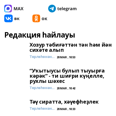
Редакция һайлауы
Хозур тәбиғәттән тән һәм йән
сихәте алып
Төрлөһөнән...
20 МАЯ , 10:53
“Уҡытыусы булып тыуырға
кәрәк” - ти шиғри күңелле,
рухлы шәхес
Төрлөһөнән...
20 МАЯ , 10:42
Тәү сиратта, хәүефһеҙлек
Төрлөһөнән...
20 МАЯ , 10:33