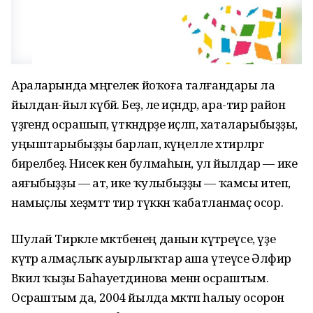
Араларында мәңгелек йоҡоға талғандары ла
йылдан-йыл күбәйә. Беҙ, әле иҫәндәр, ара-тирә район
үҙәгендә осрашып, үткәндәрҙе иҫләп, хаталарыбыҙҙы,
уңыштарыбыҙҙы барлап, күңелле хәтирәләргә
биреләбеҙ. Нисек кенә булмаһын, ул йылдар — ике
аяғыбыҙҙы — ат, ике ҡулыбыҙҙы — ҡамсы итеп,
намыҫлы хеҙмәттә тир түккән ҡабатланмаҫ осор.
Шулай Тирәкле мәктәбенең данын күтәреүсе, үҙе
күтәрә алмаҫлыҡ ауырлыҡтар аша үтеүсе Әлфирә
Вәкил ҡыҙы Баһауетдинова менән осраштым.
Осраштым да, 2004 йылда мәктәп һалыу осорон