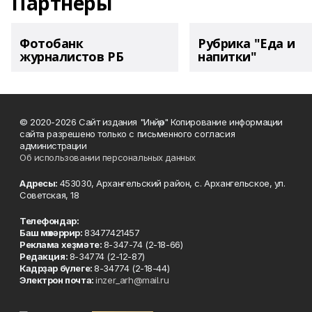
Партнеры
Фотобанк
Рубрика "Еда и
журналистов РБ
напитки"
© 2020-2026 Сайт издания "Инйәр" Копирование информации
сайта разрешено только с письменного согласия
администрации
Об использовании персональных данных
Адресы:
453030, Архангельский район, с. Архангельское, ул.
Советская, 18
Телефондар:
Баш мөхәррир:
83477421457
Реклама хеҙмәте:
8-347-74 (2-18-66)
Редакция:
8-34774 (2-12-87)
Кадрҙар бүлеге:
8-34774 (2-18-44)
Электрон почта:
inzer_arh@mail.ru