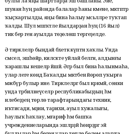
булһа ла яңы шарттарҙа эш башланы. Эйе,
шунан һуң районда балалар һаны кәмене, мәктәптәр
ҡыҫҡартылды, яңы бина һалыу мәсьәләләре туҡтап
ҡалды. Шул мәшәҡәтле йылдарҙан һуң (16 йыл)
тик бер генә ауылда төҙөлөш тергеҙелде.
Ә тирәклеләр бындай бәхеткә күптән хаҡлы. Унда
сәмсел, эшһөйәр, киләсәкте уйлай белгән, алдынғы
ҡарашлы кешеләр йәшәй. Әгәр был бина һалынмаһа,
улар әлеге көндә Баҡалды мәктәбенә йөрөп уҡырға
мәжбүр булыр ине. Тирәклеләргә был кәрәкмәй, сөнки
унда тәрбиәләнеүселәр республикабыҙҙың һәм
илебеҙҙең төрлө тарафтарындағы техник,
иҡтисади, мәҙәни, тарихи, ауыл хужалығы,
һаулыҡ һаҡлау, мәғариф һәм башҡа
учреждениеларында эшләрҙәй һөнәрҙәргә эйә
булдылар һәм бөгөн улар төплө белем алыуға