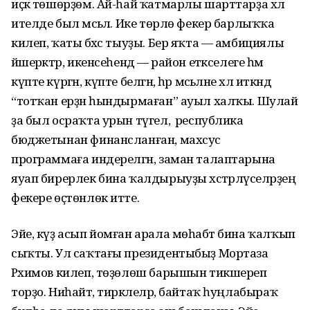
иҫкә төшөрҙөм. Ай-һай ҡатмарлы шарттарҙа хәл
ителде был мәсьәлә. Ике төрлө фекер барлыҡҡа
килеп, ҡаты бәхәс тыуҙы. Бер яҡта — амбициялы
йәшерәктәр, икенсеһендә — район етәкселеге һәм
күпте күргән, күпте белгән, һәр мәсьәләне хәл иткәндә
“тотҡан ерҙән һындырмаған” ауыл халҡы. Шулай
ҙа был осраҡта урын түгел, ә республика
бюджетынан финансланған, махсус
программаға индерелгән, заман талаптарына
яуап бирерлек бина ҡалдырыуҙы хәстәрләүселәрҙең
фекере өҫтөнлөк итте.
Эйе, күҙ асып йомған арала мөһабәт бина ҡалҡып
сыҡты. Ул саҡтағы президентыбыҙ Мортаза
Рәхимов килеп, төҙөлөш барышын тикшереп
торҙо. Ниһайәт, тирәклеләр, байтаҡ һуңлабыраҡ