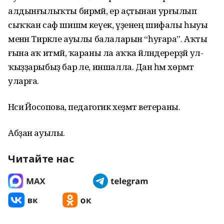
алдынғылыҡты бирмәй, ер аҫтынан урғылып
сыҡҡан саф шишмә кеүек, үҙенең шифалы һыуы
менән Тирәкле ауылы балаларын “һуғара”. Аҡты
ғына аҡ итмәй, ҡараны ла аҡҡа әйләндерерҙәй ул-
ҡыҙҙарыбыҙ бар әле, иншалла. Дан һәм хөрмәт
уларға.
Нәсиә Йосопова, педагогик хеҙмәт ветераны.
Абҙан ауылы.
Читайте нас