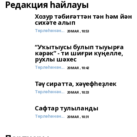
Редакция һайлауы
Хозур тәбиғәттән тән һәм йән
сихәте алып
Төрлөһөнән...
20 МАЯ , 10:53
“Уҡытыусы булып тыуырға
кәрәк” - ти шиғри күңелле,
рухлы шәхес
Төрлөһөнән...
20 МАЯ , 10:42
Тәү сиратта, хәүефһеҙлек
Төрлөһөнән...
20 МАЯ , 10:33
Сафтар тулыланды
Төрлөһөнән...
20 МАЯ , 10:31