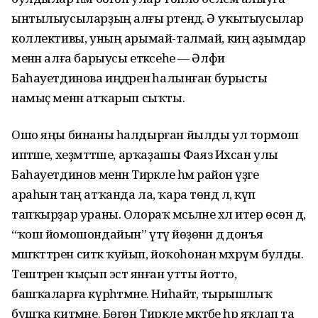
ынтылыусыларҙың алғы рәтендә. Ә уҡытыусылар
коллективы, уның арымай-талмай, киң аҙымдар
менән алға барыусы етәксеһе — Әлфиә
Баһауетдинова иңдәренә һалынған бурысты
намыҫ менән атҡарып сыҡты.
Ошо яңы бинаны һалдырған йылды ул тормош
иптәше, хеҙмәттәше, арҡаҙашы Фаяз Ихсан улы
Баһауетдинов менән Тирәкле һәм район үҙәге
араһын таң атҡанда ла, ҡара төндә лә, күп
тапҡырҙар ураны. Олораҡ мәсьәләне хәл итер өсөн дә,
“ҡош йомошондайын” үтәү йөҙөнән дә донъя
мәшәҡәттәрен ситкә ҡуйып, йоҡоһонан мәхрүм булды.
Тештәрен ҡыҫып эстә янған утты йотто,
башҡаларға күрһәтмәне. Ниһайәт, тырышлыҡ
бушҡа китмәне. Бөгөн Тирәкле мәктәбе һәр яҡлап та