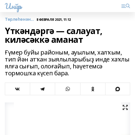
Инйәр
Төрлөһөнән...
8 ФЕВРАЛЯ 2021, 11:12
Үткәндәргә — салауат,
киләсәккә аманат
Ғүмер буйы районым, ауылым, халҡым,
тип йән атҡан зыялыларыбыҙ инде хаҡлы
ялға сығып, олоғайып, һәүетемсә
тормошҡа күсеп бара.