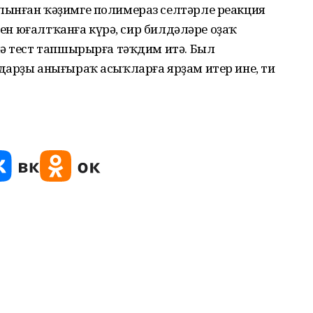
лынған ҡәҙимге полимераз селтәрле реакция
ген юғалт­ҡан­ға күрә, сир билдәләре оҙаҡ
лә тест тапшырырға тәҡдим итә. Был
дарҙы анығыраҡ асыҡларға ярҙам итер ине, ти