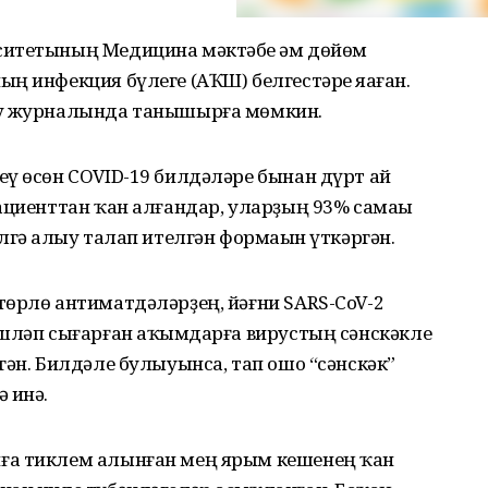
ите­тының Медицина мәктәбе һәм дөйөм
ң инфекция бүлеге (АҠШ) белгестәре яһаған.
gy журналында танышырға мөмкин.
еү өсөн COVID-19 билдәләре бынан дүрт ай
ациенттан ҡан алғандар, уларҙың 93% самаһы
гә һалыу талап ителгән формаһын үткәргән.
төрлө антиматдәләрҙең, йәғни SARS-CoV-2
эшләп сығарған аҡһымдарға вирустың сәнскәкле
гән. Билдәле булыуынса, тап ошо “сәнскәк”
 инә.
нға тиклем алынған мең ярым кешенең ҡан