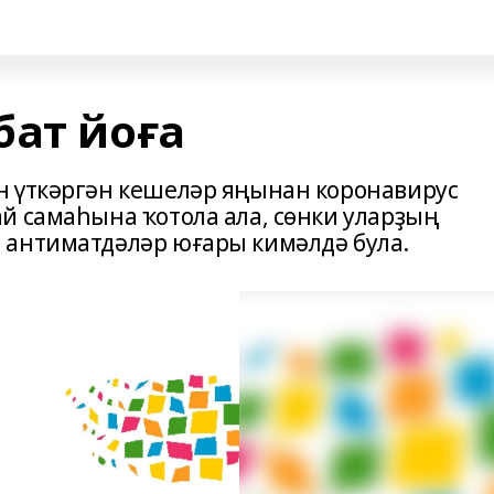
бат йоға
н үткәргән кешеләр яңынан коронавирус
й самаһына ҡотола ала, сөнки уларҙың
 антиматдәләр юғары кимәлдә була.