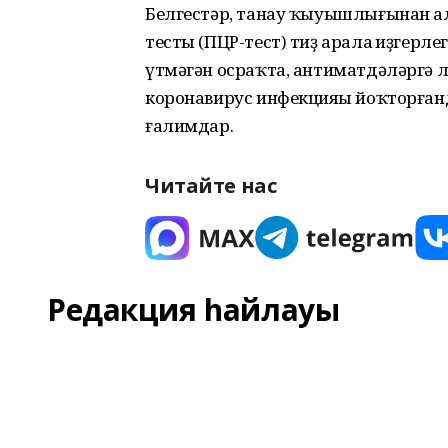
Белгестәр, танау ҡыуышлығынан а
тесты (ПЦР-тест) тиҙ арала һиҙгерле
үтмәгән осраҡта, антиматдәләргә 
коронавирус инфекцияһы йоҡторған
ғалимдар.
Читайте нас
Редакция һайлауы