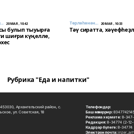
..
Төрлөһөнән...
20 МАЯ , 10:42
20 МАЯ , 10:33
сы булып тыуырға
Тәү сиратта, хәүефһеҙ
 ти шиғри күңелле,
әхес
Рубрика "Еда и напитки"
453030, Архангельский район, с.
Телефондар:
ьское, ул. Советская, 18
Баш мөхәррир:
834774214
Реклама хеҙмәте:
8-347-
Редакция:
8-34774 (2-12-
Кадрҙар бүлеге:
8-34774 
Электрон почта:
inzer_ar