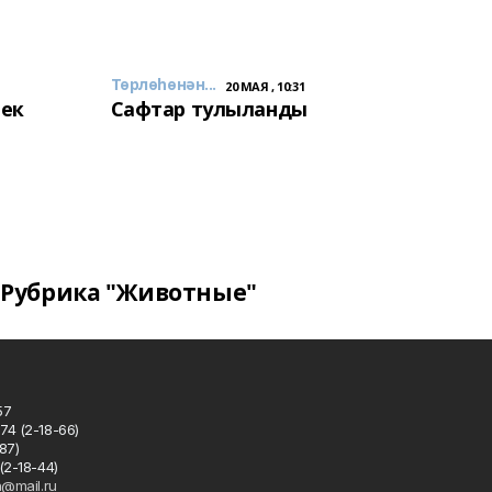
Төрлөһөнән...
20 МАЯ , 10:31
лек
Сафтар тулыланды
Рубрика "Животные"
57
74 (2-18-66)
87)
(2-18-44)
h@mail.ru