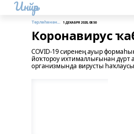
Инйәр
Төрлөһөнән...
1 ДЕКАБРЯ 2020, 08:50
Коронавирус ҡа
COVID-19 сиренең ауыр формаһы
йоҡтороу ихтималлығынан дүрт а
организмында вирусты һаҡлаусы