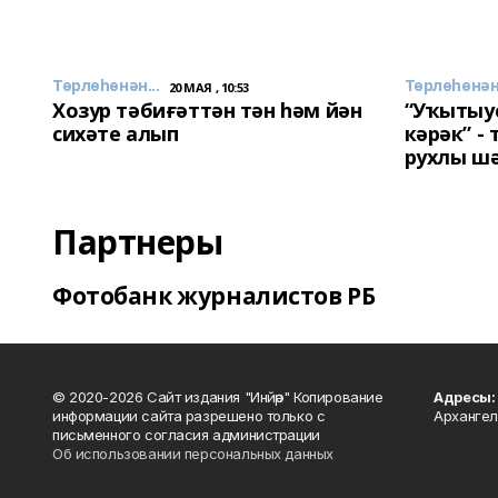
Төрлөһөнән...
Төрлөһөнән.
20 МАЯ , 10:53
Хозур тәбиғәттән тән һәм йән
“Уҡытыу
сихәте алып
кәрәк” -
рухлы ш
Партнеры
Фотобанк журналистов РБ
© 2020-2026 Сайт издания "Инйәр" Копирование
Адресы:
информации сайта разрешено только с
Архангел
письменного согласия администрации
Об использовании персональных данных