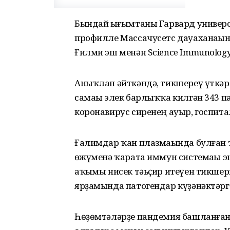
Бындай һығымтаны Гарвард универс
профилле Массачусетс дауаханаһыны
Ғилми эш менән Science Immunolo
Аныҡлап әйткәндә, тикшереү үткәр
самаһы элек барлыҡҡа килгән 343 п
коронавирус сиренең ауыр, госпитал
Ғалимдар ҡан плазмаһында булған 
һөжүменә ҡарата иммун системаһы 
аҡһымы нисек тәьҫир итеүен тикшер
ярҙамында патогендар күҙәнәктәргә
Һөҙөмтәләрҙе пандемия баш­лан­ға