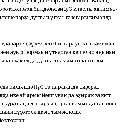
ан инде түбән­дәгеләр асыҡланған. Баҡһаң,
ороҡ­лолоғон билдәләгән IgG класлы антимат­
 кешеләрҙә дүрт ай үткәс тә юғары кимәлдә
тдә­ләрҙең әүҙемлеге был арауыҡта кәмемәй
енең ауыр формаһын үткәргән кешеләр яңынан
ынан кәмендә дүрт ай самаһы ышаныслы
енә килгәндә (IgG-ға ҡарағанда тиҙерәк
анда ике ай ярым йәки унан да аҙыраҡ ваҡыт
а күрә пациент­тар­ҙың организмында тап ошо
ияһы күҙәтелә икән, тимәк, кеше
йоҡторған.