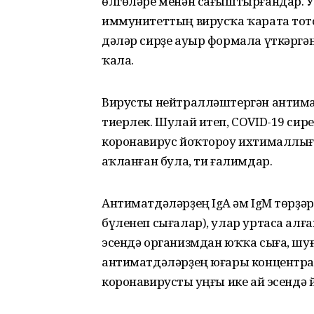
өлгөләре менән сағыштырғандар. Ун
имму­нитеттың вирусҡа ҡарата тот
дәләр сирҙе ауыр формала үткәргән
ҡала.
Вирусты нейтралләштергән антима
тиерлек. Шулай итеп, COVID-19 сир
коронавирус йоҡтороу ихтималлығ
һаҡланған була, ти ғалимдар.
Антиматдәләрҙең IgA һәм IgM төрҙәр
бүленеп сығалар), улар уртаса алғ
эсендә организмдан юҡҡа сыға, шуғ
антиматдә­ләрҙең юғары концентрац
коронавирусты һуңғы ике ай эсендә 