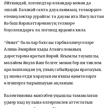
Әйткәндәй, логопедтар өлкәндәр менән дә
эшләй. Бәләкәй саҡта дауаланмаһаң, телмәрҙәге
етешһеҙлектәр ҙурайғас та дауам итә. Инсульттан
йә баш йәрәхәттәренән һуң телмәре
боҙолғандарға ла логопед ярҙамға килә.
“Әкиәт” балалар баҡсаһы тәрбиәләнеүселәре
Алина Әмирйән ҡыҙы Атанғолованың
дәрестәренә яратып йөрөй. Яғымлы тауышлы,
мөләйем йөҙлө йәш белгес менән бер ни тиклем
аралашҡандан һуң, уның сабыйҙарҙы яратыуын,
үҙ эшенә етди ҡарауын һәм яҡшы һөҙөмтәләргә
өлгәшергә тырышыуын аңланым.
Валентиновка мәктәбен уңышлы тамамлаған
үҫмер ҡыҙ ҡулына өлгөргәнлек аттестатын