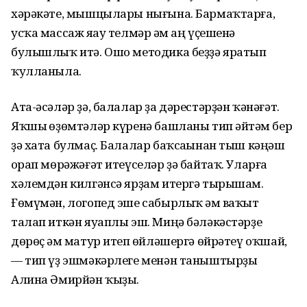
хәрәкәте, мышцылары нығына. Бармаҡтарға,
усҡа массаж яһау телмәр һәм аң үҫешенә
булышлыҡ итә. Ошо методика беҙҙә яратып
ҡулланыла.
Ата-әсәләр ҙә, балалар ҙа дәрестәрҙән ҡәнәғәт.
Яҡшы һөҙөмтәләр күренә башланы тип әйтһәм бер
ҙә хата булмаҫ. Балалар баҡсаһынан тыш кәңәш
һорап мөрәжәғәт итеүселәр ҙә байтаҡ. Уларға
хәлемдән килгәнсә ярҙам итергә тырышам.
Ғөмүмән, логопед эше сабырлыҡ һәм ваҡыт
талап иткән яуаплы эш. Миңә бәләкәстәрҙе
дөрөҫ һәм матур итеп һөйләшергә өйрәтеү оҡшай,
— тип үҙ эшмәкәрлеге менән таныштырҙы
Алина Әмирйән ҡыҙы.