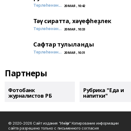
Төрлөһөнән...
20 МАЯ , 10:42
Тәү сиратта, хәүефһеҙлек
Төрлөһөнән...
20 МАЯ , 10:33
Сафтар тулыланды
Төрлөһөнән...
20 МАЯ , 10:31
Партнеры
Фотобанк
Рубрика "Еда и
журналистов РБ
напитки"
© 2020-2026 Сайт издания "Инйәр" Копирование информации
сайта разрешено только с письменного согласия