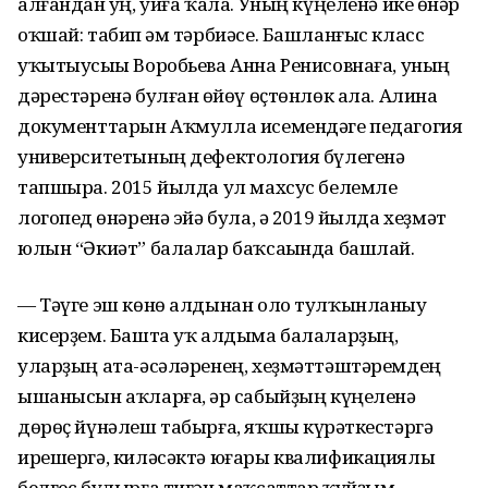
алғандан һуң, уйға ҡала. Уның күңеленә ике һөнәр
оҡшай: табип һәм тәрбиәсе. Башланғыс класс
уҡытыусыһы Воробьева Анна Ренисовнаға, уның
дәрестәренә булған һөйөү өҫтөнлөк ала. Алина
документтарын Аҡмулла исемендәге педагогия
университетының дефектология бүлегенә
тапшыра. 2015 йылда ул махсус белемле
логопед һөнәренә эйә була, ә 2019 йылда хеҙмәт
юлын “Әкиәт” балалар баҡсаһында башлай.
— Тәүге эш көнө алдынан оло тулҡынланыу
кисерҙем. Башта уҡ алдыма балаларҙың,
уларҙың ата-әсәләренең, хеҙмәттәштәремдең
ышанысын аҡларға, һәр сабыйҙың күңеленә
дөрөҫ йүнәлеш табырға, яҡшы күрһәткестәргә
ирешергә, киләсәктә юғары квалификациялы
белгес булырға тигән маҡсаттар ҡуйҙым.