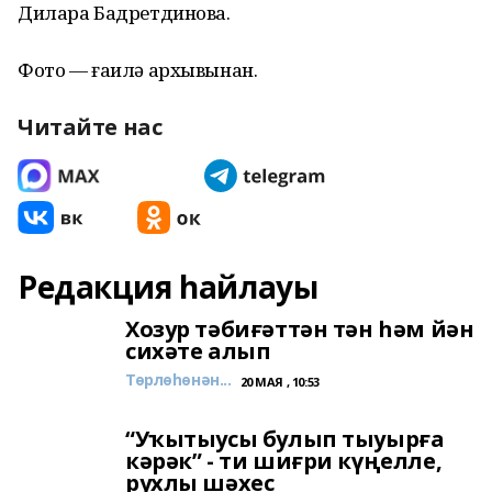
Дилара Бадретдинова.
Фото — ғаилә архывынан.
Читайте нас
Редакция һайлауы
Хозур тәбиғәттән тән һәм йән
сихәте алып
Төрлөһөнән...
20 МАЯ , 10:53
“Уҡытыусы булып тыуырға
кәрәк” - ти шиғри күңелле,
рухлы шәхес