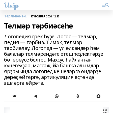
Инйәр
Төрлөһөнән...
17 НОЯБРЯ 2020, 12:12
Телмәр тәрбиәсеһе
Логопедия грек һүҙе. Логос — телмәр,
педия — тәрбиә. Тимәк, телмәр
тәрбиәләү. Логопед — ул өлкәндәр һәм
балалар телмәрендәге етешһеҙлектәрҙе
бөтөрөүсе белгес. Махсус һайланған
күнегеүҙәр, массаж, йә башҡа алымдар
ярҙамында логопед кешеләргә өндәрҙе
дөрөҫ әйтергә, артикуляция өҫтөндә
эшләргә өйрәтә.