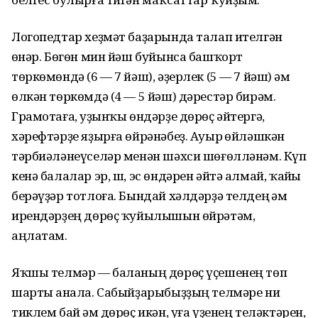
Логопедтар хеҙмәт баҙарында талап ителгән
һөнәр. Бөгөн мин йәш буйынса башҡорт
төркөмөндә (6 — 7 йәш), әҙерлек (5 — 7 йәш) һәм
өлкән төркөмдә (4 — 5 йәш) дәрестәр бирәм.
Грамотаға, һуҙынҡы өндәрҙе дөрөҫ әйтергә,
хәрефтәрҙе яҙырға өйрәнәбеҙ. Ауыр һөйләшкән
тәрбиәләнеүселәр менән шәхси шөғөлләнәм. Күп
кенә балалар эр, ш, эс өндәрен әйтә алмай, ҡайһы
берәүҙәр тотлоға. Бындай хәлдәрҙә телдең һәм
ирендәрҙең дөрөҫ ҡуйылышын өйрәтәм,
аңлатам.
Яҡшы телмәр — баланың дөрөҫ үҫешенең төп
шарты һанала. Сабыйҙарыбыҙҙың телмәре ни
тиклем бай һәм дөрөҫ икән, уға үҙенең теләктәрен,