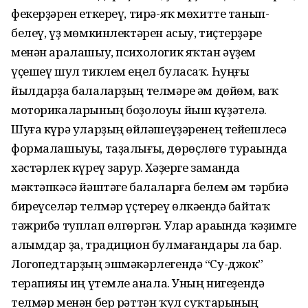
фекерҙәрен еткереү, тирә-яҡ мөхитте танып-
белеү, үҙ мөмкинлектәрен асыу, тиҫтерҙәре
менән аралашыу, психологик яҡтан әүҙем
үҫешеү шул тиклем еңел буласаҡ. Һуңғы
йылдарҙа балаларҙың телмәре һәм дөйөм, ваҡ
моторикаларының боҙолоуы йыш күҙәтелә.
Шуға күрә уларҙың һөйләшеүҙәренең тейешлесә
формалашыуы, таҙалығы, дөрөҫлөгө тураһында
хәстәрлек күреү зарур. Хәҙерге заманда
мәктәпкәсә йәштәге балаларға белем һәм тәрбиә
биреүселәр телмәр үҫтереү өлкәһендә байтаҡ
тәжрибә туплап өлгөргән. Улар араһында ҡәҙимге
алымдар ҙа, традицион булмағандары ла бар.
Логопедтарҙың эшмәкәрлегендә “Су-джок”
терапияһы иң үтемле һанала. Уның нигеҙендә
телмәр менән бер рәттән ҡул суҡтарының