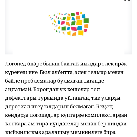
Логопед һөнәре бынан байтаҡ йылдар элек һирәк
күренеш ине. Был әлбиттә, элек телмәр менән
бәйле проблемалар булмаған тигәнде
аңлатмай. Борондан уҡ кешеләр тел
дефекттары тураһында уйланған, тик уларҙы
дөрөҫ хәл итеү юлдарын белмәгән. Беҙҙең
көндәрҙә логопедтар күптәрҙе комплекстарҙан
ҡотҡара һәм тирә-йүндәгеләр менән бер ниндәй
ҡыйынлыҡһыҙ аралашыу мөмкинлеге бирә.