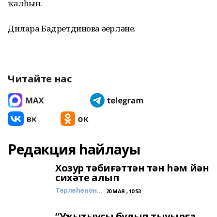
ҡалһын.
Дилара Бадретдинова әҙерләне.
Читайте нас
Редакция һайлауы
Хозур тәбиғәттән тән һәм йән
сихәте алып
Төрлөһөнән...
20 МАЯ , 10:53
“Уҡытыусы булып тыуырға