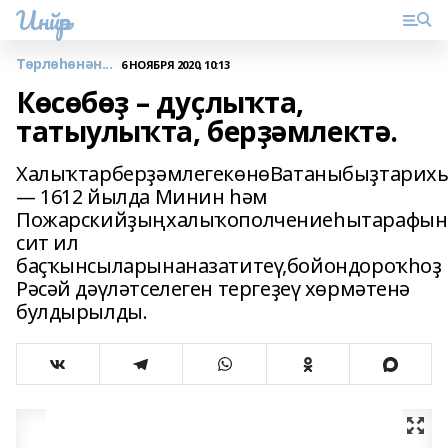
Инйәр
Төрлөһөнән...
6 НОЯБРЯ 2020, 10:13
Көсөбөҙ – дуҫлыҡта,
татыулыҡта, берҙәмлектә.
ХалыҡтарберҙәмлегекөнөВатаныбыҙтарих
— 1612 йылда Минин һәм
Пожарскийҙыңхалыҡополчениеһытарафын
сит ил
баҫҡынсыларынаназатитеү,бойондороҡһоҙ
Рәсәй дәүләтселеген тергеҙеү хөрмәтенә
булдырылды.