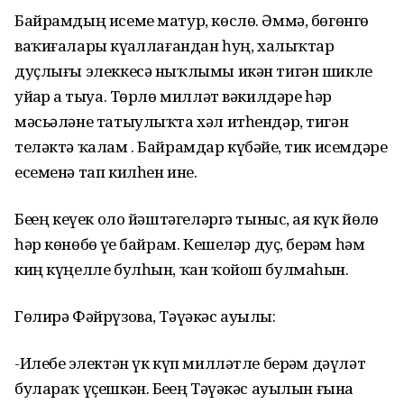
Байрамдың исеме матур, көслө. Әммә, бөгөнгө
ваҡиғаларҙы күҙаллағандан һуң, халыҡтар
дуҫлығы элеккесә ныҡлымы икән тигән шикле
уйҙар ҙа тыуа. Төрлө милләт вәкилдәре һәр
мәсьәләне татыулыҡта хәл итһендәр, тигән
теләктә ҡалам . Байрамдар күбәйҙе, тик исемдәре
есеменә тап килһен ине.
Беҙҙең кеүек оло йәштәгеләргә тыныс, аяҙ күк йөҙлө
һәр көнөбөҙ үҙе байрам. Кешеләр дуҫ, берҙәм һәм
киң күңелле булһын, ҡан ҡойош булмаһын.
Гөлирә Фәйрүзова, Тәүәкәс ауылы:
-Илебеҙ электән үк күп милләтле берҙәм дәүләт
булараҡ үҫешкән. Беҙҙең Тәүәкәс ауылын ғына