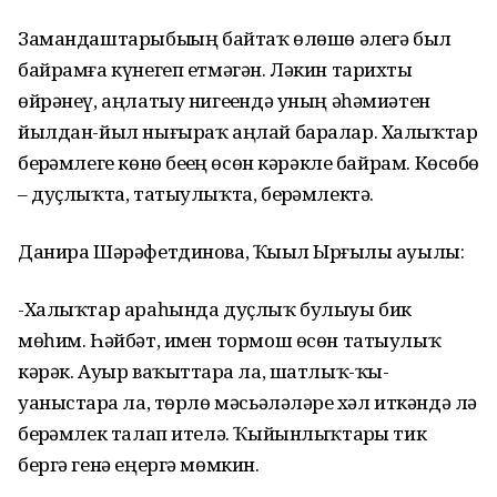
Замандаштарыбыҙҙың байтаҡ өлөшө әлегә был
байрамға күнегеп етмәгән. Ләкин тарихты
өйрәнеү, аңлатыу нигеҙендә уның әһәмиәтен
йылдан-йыл нығыраҡ аңлай баралар. Халыҡтар
берҙәмлеге көнө беҙҙең өсөн кәрәкле байрам. Көсөбөҙ
– дуҫлыҡта, татыулыҡта, берҙәмлектә.
Данира Шәрәфетдинова, Ҡыҙыл Ырғыҙлы ауылы:
-Халыҡтар араһында дуҫлыҡ булыуы бик
мөһим. Һәйбәт, имен тормош өсөн татыулыҡ
кәрәк. Ауыр ваҡыттарҙа ла, шатлыҡ-ҡы­
уаныстарҙа ла, төрлө мәсьәләләрҙе хәл иткәндә лә
берҙәмлек талап ителә. Ҡыйынлыҡтарҙы тик
бергә генә еңергә мөмкин.