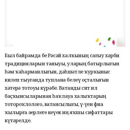
Был байрамда беҙ Рәсәй халҡының сағыу хәрби
традицияларын таныуҙы, уларҙың батырлығын
һәм ҡаһарманлығын, дәһшәтле ҡурҡыныс
килеп тыуғанда туплана белеү оҫталығын
хәтерҙә тотоуҙы күрәбеҙ. Ватанды сит ил
баҫҡынсыларынан һаҡлауҙа халыҡтарҙың
тотороҡлолоғо, ватансылығы, үҙ-үҙен фиҙа
ҡылырға әҙерлеге кеүек иң яҡшы сифаттары
күтәрелде.