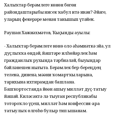
Халыҡтар берҙәмлеге көнөн бөгөн
райондаштарыбыҙ нисек ҡабул итә икән? Әйҙәгеҙ,
уларҙың фекерҙәре менән танышып үтәйек.
Раушан Хажиәхмәтов, Ҡыҫынды ауылы:
- Халыҡтар берҙәмлеге көнө оло әһәмиәткә эйә, ул
дуҫлыҡҡа өндәй, йәштәрҙе илһөйәрлек һәм
граждан­лыҡ рухында тәрбиәләй, быуындар
бәйләнешен нығыта. Берҙәмлек бер-берең­дең
теленә, диненә, мәҙәни ҡомарт­ҡыларына,
тарихына ихтирамдан башлана.
Башҡортостанда йөҙҙән ашыу милләт дуҫ-татыу
йәшәй. Киләсәктә лә тыуған рес­публикабыҙ
тотороҡло үҫеш, мил­ләт һәм конфессия-ара
татыу­лыҡ өлгөһө булыр тип ышанам.