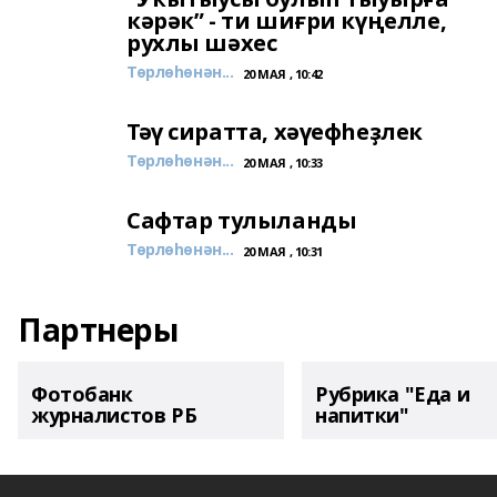
кәрәк” - ти шиғри күңелле,
рухлы шәхес
Төрлөһөнән...
20 МАЯ , 10:42
Тәү сиратта, хәүефһеҙлек
Төрлөһөнән...
20 МАЯ , 10:33
Сафтар тулыланды
Төрлөһөнән...
20 МАЯ , 10:31
Партнеры
Фотобанк
Рубрика "Еда и
журналистов РБ
напитки"