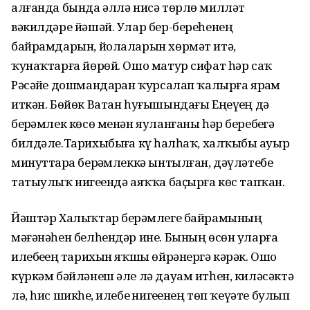
алғанда бында әллә нисә төрлө милләт
вәкилдәре йәшәй. Улар бер-береһенең
байрамдарын, йолаларын хөрмәт итә,
ҡунаҡтарға йөрөй. Ошо матур сифат һәр саҡ
Рәсәйҙе дошмандарҙан ҡурсалап ҡалырға ярҙам
иткән. Бөйөк Ватан һуғышындағы Еңеүҙең дә
берҙәмлек көсө менән яуланғаны һәр беребеҙгә
билдәле.Тарихыбыҙға күҙ һалһаҡ, халҡыбыҙ ауыр
минуттарҙа берҙәм­леккә ынтылған, дәүләтебеҙ
татыулыҡ нигеҙендә аяҡҡа баҫырға көс тапҡан.
Йәштәр Халыҡтар берҙәмлеге байрамының
мәғәнәһен белһендәр ине. Бының өсөн уларға
илебеҙҙең тарихын яҡшы өйрәнергә кәрәк. Ошо
күркәм бәйләнеш әле лә дауам итһен, киләсәктә
лә, һис шикһеҙ, илебеҙ нигеҙенең төп ҡеүәте булып