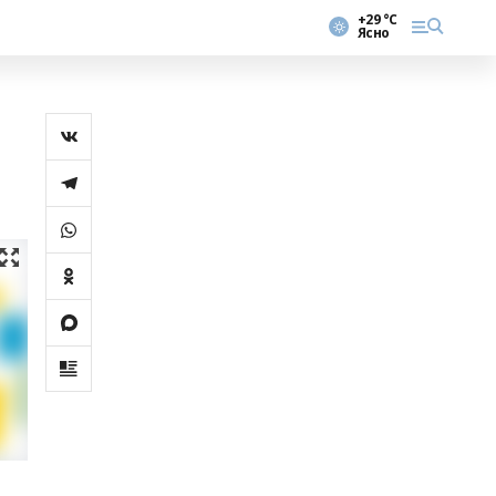
+29 °С
Ясно