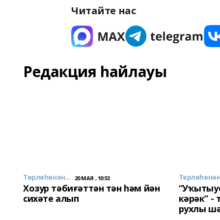
Читайте нас
Редакция һайлауы
Төрлөһөнән...
Төрлөһөнән.
20 МАЯ , 10:53
Хозур тәбиғәттән тән һәм йән
“Уҡытыу
сихәте алып
кәрәк” -
рухлы ш