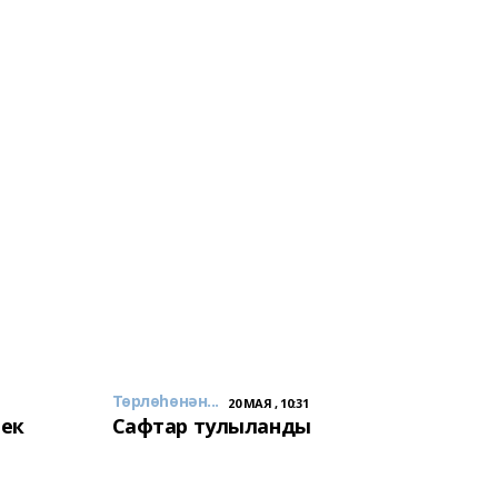
Төрлөһөнән...
20 МАЯ , 10:31
лек
Сафтар тулыланды