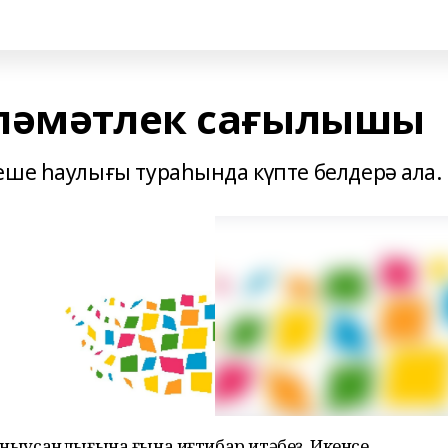
әләмәтлек сағылышы
еше һаулығы тураһында күпте белдерә ала.
һыныусанлығына ғына иғтибар итәбеҙ. Икенсе