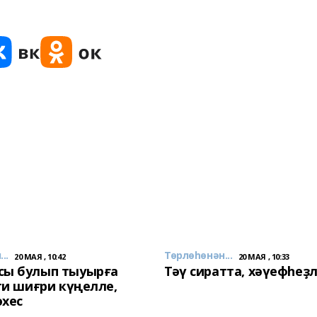
..
Төрлөһөнән...
20 МАЯ , 10:42
20 МАЯ , 10:33
сы булып тыуырға
Тәү сиратта, хәүефһеҙ
 ти шиғри күңелле,
әхес