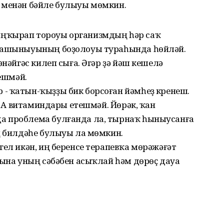
 менән бәйле булыуы мөмкин.
ңҡырап тороуы организмдың һәр саҡ
лмашыныуының боҙолоуы тураһында һөйләй.
әнәйгәс килеп сыға. Әгәр ҙә йәш кешелә
тешмәй.
- ҡатын-ҡыҙҙы бик борсоған йәмһеҙ күренеш.
Е, А витаминдары етешмәй. Йөрәк, ҡан
а проблема булғанда ла, тырнаҡ һыныусанға
ң билдәһе булыуы ла мөмкин.
гел икән, иң беренсе терапевҡа мөрәжәғәт
ҡына уның сәбәбен асыҡлай һәм дөрөҫ дауа