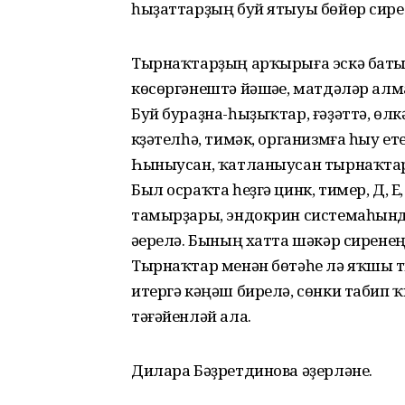
һыҙаттарҙың буй ятыуы бөйөр сире
Тырнаҡтарҙың арҡырыға эскә баты
көсөргәнештә йәшәүе, матдәләр а
Буй бураҙна-һыҙыҡтар, ғәҙәттә, өлк
күҙәтелһә, тимәк, организмға һыу е
Һыныусан, ҡатланыусан тырнаҡтар 
Был осраҡта һеҙгә цинк, тимер, Д, 
тамырҙары, эндокрин системаһынд
әүерелә. Бының хатта шәкәр сирене
Тырнаҡтар менән бөтәһе лә яҡшы тү
итергә кәңәш бирелә, сөнки табип 
тәғәйенләй ала.
Дилара Бәҙретдинова әҙерләне.