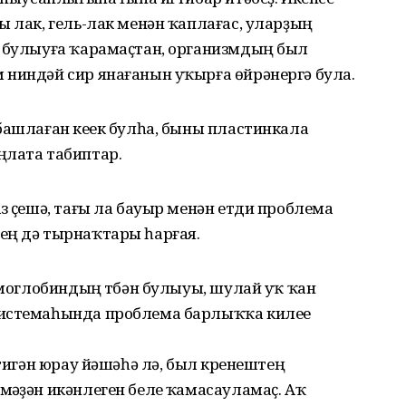
ы лак, гель-лак менән ҡаплағас, уларҙың
й булыуға ҡарамаҫтан, организмдың был
 ниндәй сир янағанын уҡырға өйрәнергә була.
башлаған кеүек булһа, быны пластинкала
ңлата табиптар.
з үҫешә, тағы ла бауыр менән етди проблема
ең дә тырнаҡтары һарғая.
гемоглобиндың түбән булыуы, шулай уҡ ҡан
системаһында проблема барлыҡҡа килеүе
 тигән юрау йәшәһә лә, был күренештең
әүҙән икәнлеген белеү ҡамасауламаҫ. Аҡ