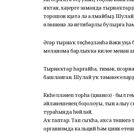
яҡтан, хәҙерге заманда тырнаҡтарҙ
торошон күҙәтә лә алмайбыҙ. Шула
өлөшөнә лә иғтибарлы булырға һәм
Әгәр тырнаҡ төҫһөҙләнһә йәки уңа 
меланома барлыҡҡа килеүе менән а
Тырнаҡтар һарғайһа, тимәк, псориа
башланған. Шулай уҡ тәмәкеселәрҙ
Күкһелләнеп торһа (цианоз) - был 
әйләнешенең боҙолоуы, тын алыу 
тураһында һөйләй.
Аҡ таптар. Тап сыҡһа, аҡса төшөүгә
организмда кальций һәм цинк етешм