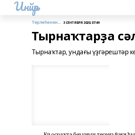
Инйәр
Төрлөһөнән...
3 СЕНТЯБРЯ 2020, 07:49
Тырнаҡтарҙа с
Тырнаҡтар, ундағы үҙгәрештәр к
Күп осраҡта беҙ уның төҫөнә йәки 