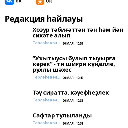
Редакция һайлауы
Хозур тәбиғәттән тән һәм йән
сихәте алып
Төрлөһөнән...
20 МАЯ , 10:53
“Уҡытыусы булып тыуырға
кәрәк” - ти шиғри күңелле,
рухлы шәхес
Төрлөһөнән...
20 МАЯ , 10:42
Тәү сиратта, хәүефһеҙлек
Төрлөһөнән...
20 МАЯ , 10:33
Сафтар тулыланды
Төрлөһөнән...
20 МАЯ , 10:31