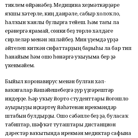
тиклем өйрәнәбеҙ. Медицина хеҙмәткәрҙәре
яҡшы хәтерле, киң даирәле, сабыр холоҡло,
һалҡын ҡанлы булырға тейеш. Һәм тағы ла
ерәнергә ярамай, сөнки беҙ төрлө хәлдәге
сирлеләр менән эшләйбеҙ. Мин үҙемдә үрҙә
әйтелеп киткән сифаттарҙың барыһы ла бар тип
һанайым һәм ошо һөнәргә уҡыуыма бер ҙә
үкенмәйем.
Быйыл коронавирус менән булған хәл-
ваҡиғалар йәшәйешебеҙгә ҙур үҙгәрештәр
индерҙе. Һәр уҡыу йорто студенттары йоғошло
ауырыуҙы иҫкәртеү йәһәтенән ирекмәндәр
штабын булдырҙы. Ошо сәбәпле беҙ ҙә, буласаҡ
табиптар, шәфҡәт туташтары дистанцион
дәрестәр ваҡытында ирекмән медиктар сафына