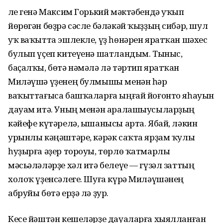
Әле генә Максим Горький мәктәбендә уҡып
йөрөгән бөҙрә сәсле бәләкәй ҡыҙҙың сибәр, шул
уҡ ваҡытта эшлекле, үҙ һөнәрен яратҡан шәхес
булып үҫеп китеүенә шатландым. Тыныс,
баҫалҡы, бөтә нәмәлә лә тәртип яратҡан
Миләүшә үҙенең булмышы менән һәр
ваҡыттағыса башҡаларға ыңғай йоғонто яһауын
дауам итә. Уның менән аралашыусыларҙың
кәйефе күтәрелә, ышанысы арта. Ябай, ләкин
урынлы кәңәштәре, кәрәк саҡта ярҙам ҡулы
һуҙырға әҙер тороуы, төрлө ҡатмарлы
мәсьәләләрҙе хәл итә белеүе — гүзәл заттың
холоҡ үҙенсәлеге. Шуға күрә Миләүшәнең
абруйы бөтә ерҙә лә ҙур.
Кесе йәштән кешеләрҙе дауаларға хыялланған