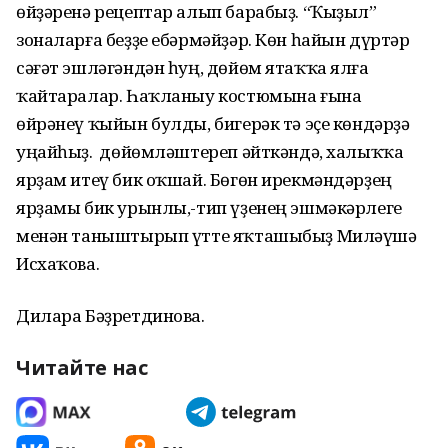
өйҙәренә рецептар алып барабыҙ. “Ҡыҙыл”
зоналарға беҙҙе ебәрмәйҙәр. Көн һайын дүртәр
сәғәт эшләгәндән һуң, дөйөм ятаҡҡа ялға
ҡайтаралар. Һаҡланыу костюмына ғына
өйрәнеү ҡыйын булды, бигерәк тә эҫе көндәрҙә
уңайһыҙ. Ә дөйөмләштереп әйткәндә, халыҡҡа
ярҙам итеү бик оҡшай. Бөгөн ирекмәндәрҙең
ярҙамы бик урынлы,-тип үҙенең эшмәкәрлеге
менән таныштырып үтте яҡташыбыҙ Миләүшә
Исхаҡова.
Дилара Бәҙретдинова.
Читайте нас