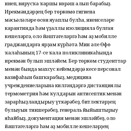
инеп, вирусҡа ҡаршы көрәш алып барабыҙ.
Ирекмәндәрҙең бер төркөмө гигиена
мәсьәләләре өсөн яуаплы булһа, икенселәре
карантинда һәм үҙаллы изоляцияла булған
кешеләргә, оло йәштәгеләргә һәм аҙ мобилле
граджандарға ярҙам күрһәтә. Мин әле Өфө
ҡалаһының 17-се ҡала поликлиникаһында
ирекмән булып эшләйем. Бер төркөм студенттар
менән бында махсус кейемдәрҙә кесе персонал
вазифаһын башҡарабыҙ, медицина
учреждениеларына килгәндәргә дистанциялы
термометрия һәм ҡулдарын антисептик менән
зарарһыҙландырыу үткәрәбеҙ, битлектәрҙең
булыуын тикшерәбеҙ, генераль йыйыштырыу
яһайбыҙ, документация менән эшләйбеҙ, оло
йәштәгеләргә һәм аҙ мобилле кешеләрҙең