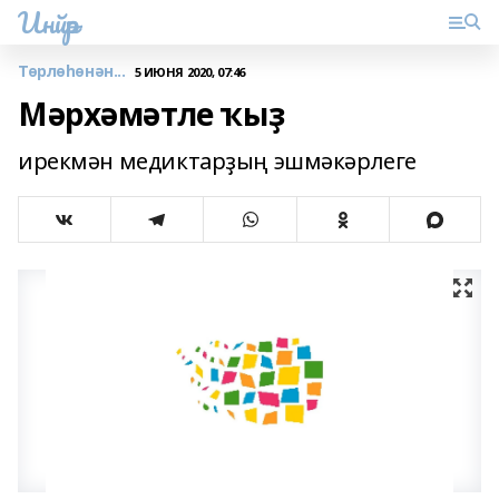
Инйәр
Төрлөһөнән...
5 ИЮНЯ 2020, 07:46
Мәрхәмәтле ҡыҙ
ирекмән медиктарҙың эшмәкәрлеге