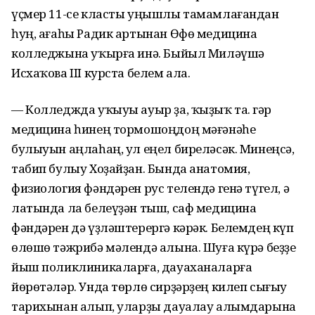
үҫмер 11-се класты уңышлы тамамлағандан
һуң, ағаһы Радик артынан Өфө медицина
колледжына уҡырға инә. Быйыл Миләүшә
Исхаҡова III курста белем ала.
— Колледжда уҡыуы ауыр ҙа, ҡыҙыҡ та. Әгәр
медицина һинең тормошоңдоң мәғәнәһе
булыуын аңлаһаң, ул еңел биреләсәк. Минеңсә,
табип булыу Хоҙайҙан. Бында анатомия,
физиология фәндәрен рус телендә генә түгел, ә
латында ла белеүҙән тыш, саф медицина
фәндәрен дә үҙләштерергә кәрәк. Белемдең күп
өлөшө тәжрибә мәлендә алына. Шуға күрә беҙҙе
йыш поликлиникаларға, дауаханаларға
йөрөтәләр. Унда төрлө сирҙәрҙең килеп сығыу
тарихынан алып, уларҙы дауалау алымдарына