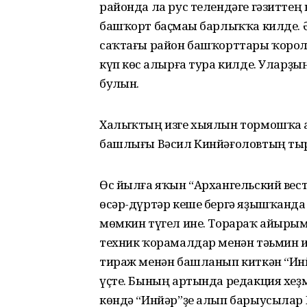
районда ла рус телендәге гәзиттең
башҡорт баҫмаһы барлыҡҡа килде. Ә
саҡтағы район башҡорттары ҡорол
күп көс һалырға тура килде. Уларҙы
булһын.
Халыҡтың изге хыялын тормошҡа а
башлығы Вәсил Кинйәғоловтың тыры
Өс йылға яҡын “Архангельский вест
өсәр-дүртәр кеше бергә яҙышҡанда 
мөмкин түгел ине. Торараҡ айырым
техник ҡорамалдар менән тәьмин и
тираж менән башланып киткән “Инй
үҫте. Бының артында редакция хеҙм
көндә “Инйәр”ҙе алып барыусылар