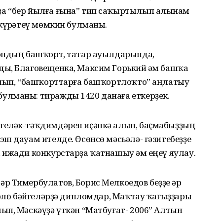
а “бер йылға ғына” тип саҡыртылып алынһам
күрһәтеү мөмкин булманы.
йондың башҡорт, татар ауылдарында,
ы, Благовещенка, Максим Горький һәм башҡа
улып, “башҡорттарға башҡортлоҡто” аңлатыу
улманы: тиражды 1420 данаға еткерҙек.
теләк-тәҡдимдәрен иҫәпкә алып, баҫмабыҙҙың
ш дауам ителде. Өсөнсө мәсьәлә- гәзитебеҙҙе
 ижади конкурстарҙа ҡатнашыу һәм еңеү яулау.
р Тимербулатов, Борис Мелкоедов беҙҙе һәр
өрлө бәйгеләрҙә дипломдар, Маҡтау ҡағыҙҙары
ып, Мәскәүҙә үткән “Матбуғат- 2006” Алтын