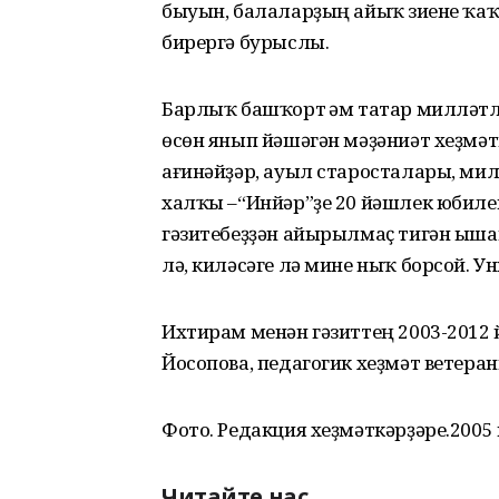
быуын, балаларҙың айыҡ зиһене ҡаҡ
бирергә бурыслы.
Барлыҡ башҡорт һәм татар милләт
өсөн янып йәшәгән мәҙәниәт хеҙмәт
ағинәйҙәр, ауыл старосталары, ми
халҡы –“Инйәр”ҙе 20 йәшлек юбилей
гәзитебеҙҙән айырылмаҫ тигән ышан
лә, киләсәге лә мине ныҡ борсой. 
Ихтирам менән гәзиттең 2003-201
Йосопова, педагогик хеҙмәт ветеран
Фото. Редакция хеҙмәткәрҙәре.2005
Читайте нас