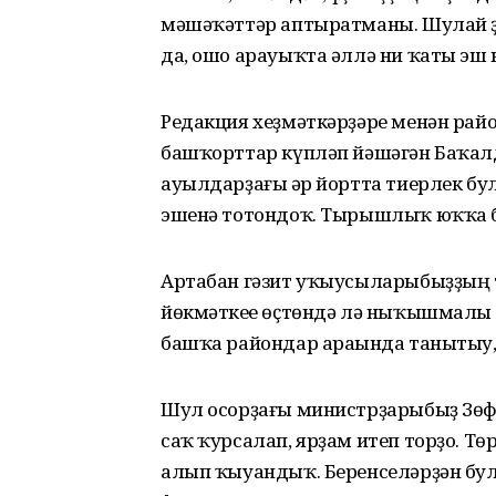
мәшәҡәттәр аптыратманы. Шулай ҙ
да, ошо арауыҡта әллә ни ҡаты эш 
Редакция хеҙмәткәрҙәре менән ра
башҡорттар күпләп йәшәгән Баҡалд
ауылдарҙағы һәр йортта тиерлек б
эшенә тотондоҡ. Тырышлыҡ юҡҡа б
Артабан гәзит уҡыусыларыбыҙҙың 
йөкмәткеһе өҫтөндә лә ныҡышмалы э
башҡа райондар араһында танытыу,
Шул осорҙағы министрҙарыбыҙ Зөфә
саҡ ҡурсалап, ярҙам итеп торҙо. Т
алып ҡыуандыҡ. Беренселәрҙән бул