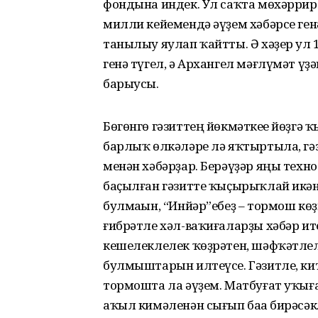
фондына индек. Ул саҡта мөхәрри
милли кейемендә әүҙем хәбәрсе генә
танылыу яулап ҡайтты. Ә хәҙер ул
генә түгел, ә Архангел мәғлүмәт ү
барыусы.
Бөгөнгө гәзиттең йөкмәткеһе йөҙгә
барлыҡ өлкәләре лә яҡтыртыла, гәз
менән хәбәрҙар. Берәүҙәр яңы тех
баҫылған гәзитте ҡыҫырыҡлай икән,
булмаһын, “Инйәр”ебеҙ – тормош көҙ
ғибрәтле хәл-ваҡиғаларҙы хәбәр ит
кешелеклелек ҡөҙрәтен, шәфҡәтлел
булмыштарын илтеүсе. Гәзитле, кит
тормошта ла әүҙем. Матбуғат уҡығ
аҡыл кимәленән сығып баһа бирәсәк. 