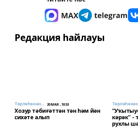
Редакция һайлауы
Төрлөһөнән...
Төрлөһөнән.
20 МАЯ , 10:53
Хозур тәбиғәттән тән һәм йән
“Уҡытыу
сихәте алып
кәрәк” -
рухлы ш