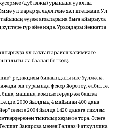
 күсермәһе (дубляжы) урынына үҙ аллы
ммә ул ҡарар ҙа еңел генә хәл ителмәне. Ул
тайының әүҙем ағзаларына быға айырыуса
ң күптәре гүр эйәһе инде. Урындары йәннәттә
шырыуҙа ул саҡтағы район хакимиәте
шлығы ла баһалап бөткөһөҙ.
ник” редакцияһы бинаһындағы ике бүлмәлә,
ижади эш тураһында фекер йөрөтөү, әлбиттә,
 бина, машина, компьютерҙар һәм башҡа
телде. 2000 йылдың 4 майынан 400 дана
әр” гәзите 2004 йылда 1420 данаға тиклем
әткәрҙәренең тынғыһыҙ хеҙмәте тора. Әлеге
 Гөлшат Закирова менән Гөлназ Фәтҡуллина