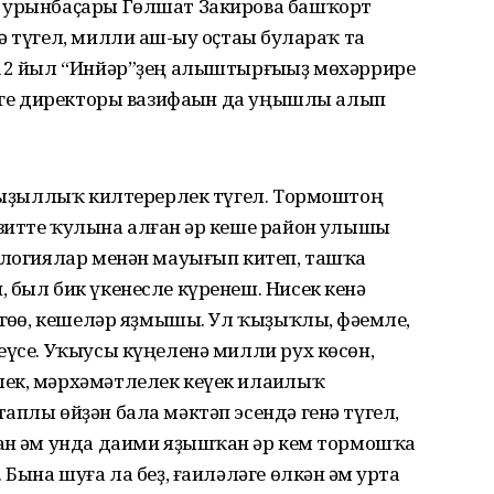
р урынбаҫары Гөлшат Закирова башҡорт
 түгел, милли аш-һыу оҫтаһы булараҡ та
 12 йыл “Инйәр”ҙең алыштырғыһыҙ мөхәррире
ҙәге директоры вазифаһын да уңышлы алып
 ҡыҙыллыҡ килтерерлек түгел. Тормоштоң
итте ҡулына алған һәр кеше район һулышы
нологиялар менән мауығып китеп, ташҡа
 был бик үкенесле күренеш. Нисек кенә
гөһө, кешеләр яҙмышы. Ул ҡыҙыҡлы, фәһемле,
еүсе. Уҡыусы күңеленә милли рух көсөн,
ек, мәрхәмәтлелек кеүек илаһилыҡ
аплы өйҙән бала мәктәп эсендә генә түгел,
ан һәм унда даими яҙышҡан һәр кем тормошҡа
Бына шуға ла беҙ, ғаиләләге өлкән һәм урта