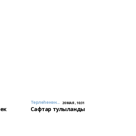
Төрлөһөнән...
20 МАЯ , 10:31
лек
Сафтар тулыланды