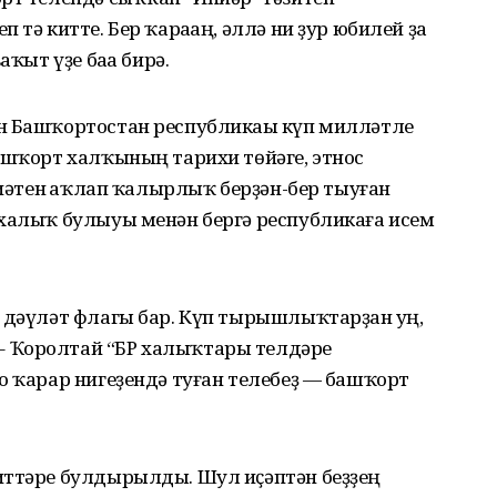
 тә китте. Бер ҡараһаң, әллә ни ҙур юбилей ҙа
аҡыт үҙе баһа бирә.
н Башҡортостан республикаһы күп милләтле
ашҡорт халҡының тарихи төйәге, этнос
ниәтен һаҡлап ҡалырлыҡ берҙән-бер тыуған
 халыҡ булыуы менән бергә республикаға исем
 дәүләт флагы бар. Күп тырышлыҡтарҙан һуң,
 Ҡоролтай “БР халыҡтары телдәре
о ҡарар нигеҙендә туған телебеҙ — башҡорт
иттәре булдырылды. Шул иҫәптән беҙҙең