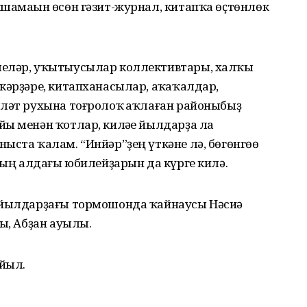
шамаһын өсөн гәзит-журнал, китапҡа өҫтөнлөк
леләр, уҡытыусылар коллективтары, халҡы
кәрҙәре, китапханасылар, аҡһаҡалдар,
лләт рухына тоғролоҡ һаҡлаған районыбыҙ
ы менән ҡотлар, киләһе йылдарҙа ла
ыста ҡалам. “Инйәр”ҙең үткәне лә, бөгөнгөһө
Уның алдағы юбилейҙарын да күрге килә.
2 йылдарҙағы тормошонда ҡайнаусы Нәсиә
ы, Абҙан ауылы.
 йыл.