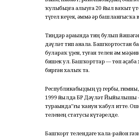
ҡулыбыҙға алыуға 20 йыл ваҡыт үтеп
түгел кеүек, әммә һәр башланғысҡа в
Тиңдәр араһында тиң булып йәшәгә
дәүләт тип һанала. Башҡортостан б
булараҡ үҙен, туған телен һәм мәҙә
бишек ул. Башҡорттар — төп аҫаба
биргән халыҡ та.
Республикабыҙҙың үҙ гербы, гимны,
1999 йылда БР Дәүләт Йыйылышы –
тураһында”ғы ҡанун ҡабул итте. Ош
теленең статусы күтәрелде.
Башҡорт телендәге ҡала-район гәз