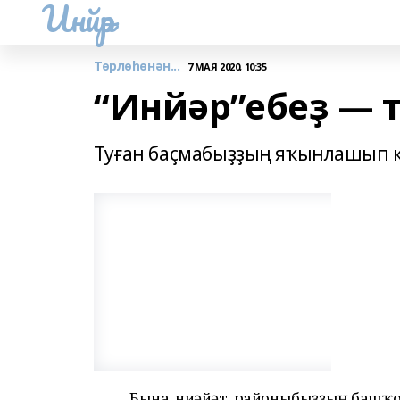
Инйәр
Төрлөһөнән...
7 МАЯ 2020, 10:35
“Инйәр”ебеҙ — 
Туған баҫмабыҙҙың яҡынлашып 
Бына, ниһәйәт, районыбыҙҙың башҡо