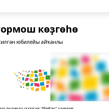
тормош көҙгөһө
килгән юбилейы айҡанлы
рт телендә сыҡҡан “Инйәр” гәзитен