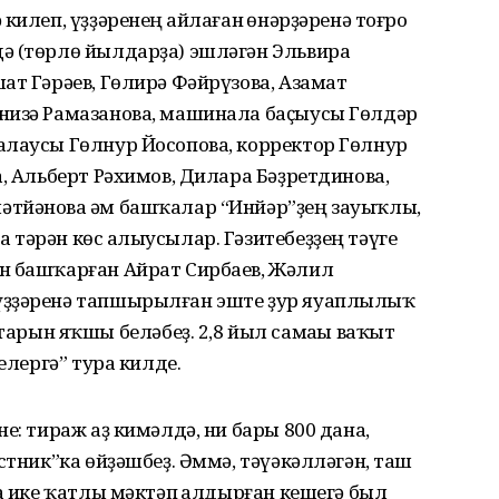
килеп, үҙҙәренең һайлаған һөнәрҙәренә тоғро
ә (төрлө йылдарҙа) эшләгән Эльвира
ат Гәрәев, Гөлирә Фәйрүзова, Азамат
низә Рамазанова, машинала баҫыусы Гөлдәр
алаусы Гөлнур Йосопова, корректор Гөлнур
а, Альберт Рәхимов, Дилара Бәҙретдинова,
тйәнова һәм башҡалар “Инйәр”ҙең зауыҡлы,
тәрән көс һалыусылар. Гәзитебеҙҙең тәүге
н башҡарған Айрат Сирбаев, Жәлил
үҙҙәренә тапшырылған эште ҙур яуаплылыҡ
ын яҡшы беләбеҙ. 2,8 йыл самаһы ваҡыт
елергә” тура килде.
е: тираж аҙ кимәлдә, ни бары 800 дана,
стник”ка өйҙәшбеҙ. Әммә, тәүәкәлләгән, таш
а ике ҡатлы мәктәп һалдырған кешегә был