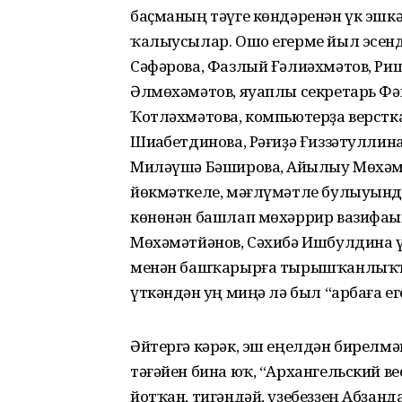
баҫманың тәүге көндәренән үк эшкә 
ҡалыусылар. Ошо егерме йыл эсенд
Сәфәрова, Фазлый Ғәлиәхмәтов, Риш
Әлмөхәмәтов, яуаплы секретарь Фә
Ҡотләхмәтова, компьютерҙа верстк
Шиһабетдинова, Рәғиҙә Ғиззәтуллин
Миләүшә Бәширова, Айһылыу Мөхәмә
йөкмәткеле, мәғлүмәтле булыуында 
көнөнән башлап мөхәррир вазифаһы
Мөхәмәтйәнов, Сәхибә Ишбулдина 
менән башҡарырға тырышҡанлыҡтар
үткәндән һуң миңә лә был “арбаға ег
Әйтергә кәрәк, эш еңелдән бирелмән
тәғәйен бина юҡ, “Архангельский ве
йотҡан, тигәндәй, үҙебеҙҙең Абҙанд