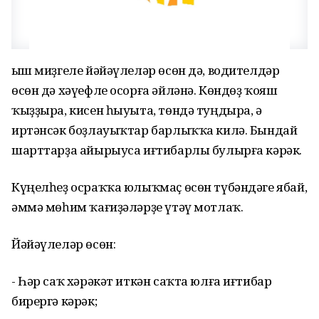
Ҡыш миҙгеле йәйәүлеләр өсөн дә, водителдәр
өсөн дә хәүефле осорға әйләнә. Көндөҙ ҡояш
ҡыҙҙыра, кисен һыуыта, төндә туңдыра, ә
иртәнсәк боҙлауыҡтар барлыҡҡа килә. Бындай
шарттарҙа айырыуса иғтибарлы булырға кәрәк.
Күңелһеҙ осраҡҡа юлыҡмаҫ өсөн түбәндәге ябай,
әммә мөһим ҡағиҙәләрҙе үтәү мотлаҡ.
Йәйәүлеләр өсөн:
- Һәр саҡ хәрәкәт иткән саҡта юлға иғтибар
бирергә кәрәк;