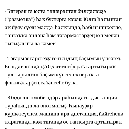
- Бигерәк тә юлға төшөрөлгән билдәләрҙә
(“разметка”) һаҡ булырға кәрәк. Юлға һалынған
аҡ буяу еүеш мәлдә, һалҡында, һабын шикелле,
тайғаҡҡа әйләнә һәм тәгәрмәстәрҙең юл менән
тығыҙлығы ла кәмей.
- Тәгәрмәстәрегеҙҙәге тындың баҫымын үлсәгеҙ.
Бындай көндәрҙә 0,5 атмосфераға артығыраҡ
тултырылған баҫым күпселек осраҡта
фажиғәләрҙең сәбәпсеһе була.
- Юлда автомобилдәр араһындағы дистанция
тураһында ла онотмағыҙ. Һынауҙар
күрһәтеүенсә, машина-ара дистанция, йәйгеһенә
ҡарағанда, кәм тигәндә өс тапҡырға артығыраҡ