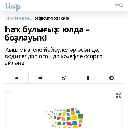
Инйәр
Төрлөһөнән...
26 ДЕКАБРЯ 2019, 09:40
Һаҡ булығыҙ: юлда –
боҙлауыҡ!
Ҡыш миҙгеле йәйәүлеләр өсөн дә,
водителдәр өсөн дә хәүефле осорға
әйләнә.