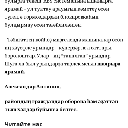
булырға тейеш. ABS системаһына ышанырға
ярамай – ул туҡтау арауығын кәметеү өсөн
түгел, ә тормоздарҙың блокировкаһын
булдырмау өсөн тәғәйенләнгән.
- Тәбиғәттең көйһөҙ миҙгелендә машиналар өсөн
иң хәүефле урындар – күперҙәр, юл саттары,
боролоштар. Улар – иң “тапалған” урындар.
Шуға ла был урындарҙа тиҙлек менән
шаярырға
ярамай.
Александар Антипин,
райондың граждандар оборона һәм ғәҙәттән
тыш хәлдәр буйынса белгес.
Читайте нас