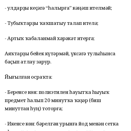
- Ҡулдарҙы кеҫәгә “һалырға” кәңәш ителмәй;
- Тубыҡтарҙы ҡаҡшатыу талап ителә;
- Артыҡ ҡабаланмай хәрәкәт итергә;
Аяҡтарҙы бейек күтәрмәй, үксәгә тулыһынса
баҫып атлау зарур.
Йығылған осраҡта:
- Беренсе көн: полиэтилен һауытҡа һыуыҡ
предмет һалып 20 минутҡа ҡәҙәр (биш
минуттан һуң) тоторға;
- Икенсе көн: бәрелгән урынға йод менән сетка