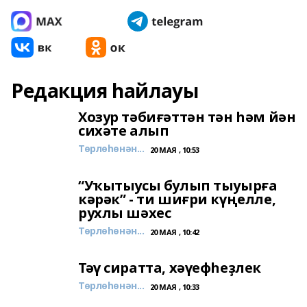
Редакция һайлауы
Хозур тәбиғәттән тән һәм йән
сихәте алып
Төрлөһөнән...
20 МАЯ , 10:53
“Уҡытыусы булып тыуырға
кәрәк” - ти шиғри күңелле,
рухлы шәхес
Төрлөһөнән...
20 МАЯ , 10:42
Тәү сиратта, хәүефһеҙлек
Төрлөһөнән...
20 МАЯ , 10:33