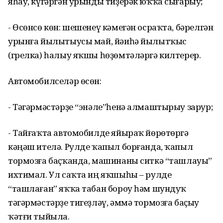
яһау, күгәргән урынды тиҙерәк юҡҡа сығарыу;
- Өсөнсө көн: шешенеү кәмегән осраҡта, бәрелгән
урынға йылытыусы май, йәиһә йылытҡыс
(грелка) һалыу яҡшы һөҙөмтәләргә килтерер.
Автомобилселәр өсөн:
- Тәгәрмәстәрҙе “энәле”һенә алмаштырыу зарур;
- Тайғаҡта автомобилде яйыраҡ йөрөтөргә
кәңәш ителә. Рулде ҡапыл борғанда, ҡапыл
тормозға баҫҡанда, машинаны ситкә “ташлауы”
ихтимал. Ул саҡта иң яҡшыһы – рулде
“ташлаған” яҡҡа табан бороу һәм шундуҡ
тәгәрмәстәрҙе тигеҙләү, әммә тормозға баҫыу
ҡәтғи тыйыла.