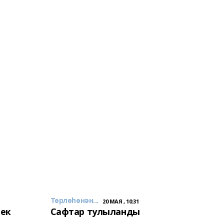
Төрлөһөнән...
20 МАЯ , 10:31
лек
Сафтар тулыланды