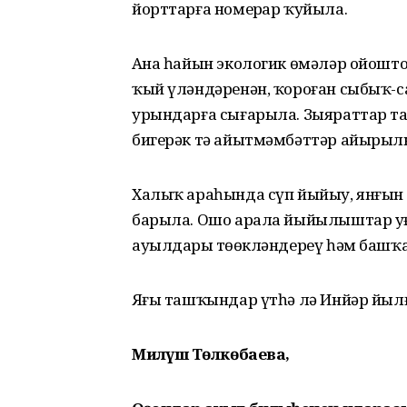
йорттарға номерҙар ҡуйыла.
Аҙна һайын экологик өмәләр ойошто
ҡый үләндәренән, ҡороған сыбыҡ-с
урындарға сығарыла. Зыяраттар таҙ
бигерәк тә айытмәмбәттәр айырылы
Халыҡ араһында сүп йыйыу, янғын 
барыла. Ошо арала йыйылыштар уҙғ
ауылдарҙы төҙөкләндереү һәм башҡа
Яҙғы ташҡындар үтһә лә Инйәр йы
Миләүшә Төлкөбаева,