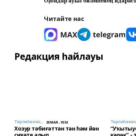
Оҙондар ауыл биләмәһенең идарас
Читайте нас
Редакция һайлауы
Төрлөһөнән...
Төрлөһөнән.
20 МАЯ , 10:53
Хозур тәбиғәттән тән һәм йән
“Уҡытыу
сихәте алып
кәрәк” -