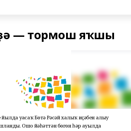
рҙә — тормош яҡшы
йылда уҙасаҡ Бөтә Рәсәй халыҡ иҫәбен алыу
шланды. Ошо йәһәттән бөгөн һәр ауылда