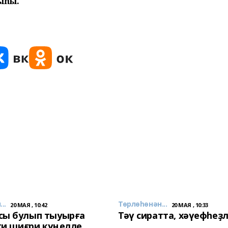
ыһы.
..
Төрлөһөнән...
20 МАЯ , 10:42
20 МАЯ , 10:33
сы булып тыуырға
Тәү сиратта, хәүефһеҙ
 ти шиғри күңелле,