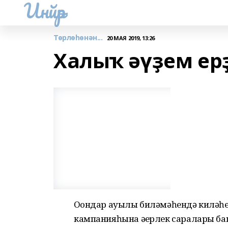
Инйәр
Төрлөһөнән...
20 МАЯ 2019, 13:26
Халыҡ әүҙем е
Оҙондар ауылы биләмәһендә киләһе 
кампанияһына әҙерлек саралары ба