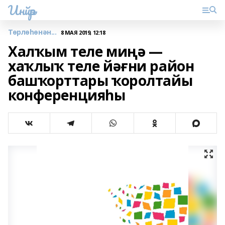
Инйәр
Төрлөһөнән...
8 МАЯ 2019, 12:18
Халҡым теле миңә —
хаҡлыҡ теле йәғни район
башҡорттары ҡоролтайы
конференцияһы