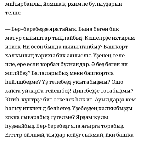
миһырбанлы, йомшаҡ, рәхимле булыуҙарын
теләне.
— Бер–беребеҙҙе яратайыҡ. Бына бөгөн бик
матур сығыштар тыңлайбыҙ. Кешеләрҙе ихтирам
итәйек. Ни өсөн бында йыйылғанбыҙ? Башҡорт
халҡының тарихы бик аяныслы. Үҙенең теле,
иле, ере өсөн ҡорбан булғандар. Ә беҙ бөгөн ни
эшләйбеҙ? Балаларыбыҙ менән башҡортса
һөйләшәбеҙме? Үҙ телебеҙҙә уҡытабыҙмы? Ошо
хаҡта уйларға тейешбеҙ! Динебеҙҙе тотабыҙмы?
Юғиһә, күптәрҙе бит эскелек һәләк итә. Ауылдарҙа кем
һатыу иткәнен дә беләһегеҙ. Үҙебеҙҙең халҡыбыҙҙы
юҡҡа сығарабыҙ түгелме? Ярҙам ҡулы
һуҙмайбыҙ. Бер-беребеҙгә яла яғырға торабыҙ.
Егеттәр өйләнмәй, ҡыҙҙар кейәүгә сыҡмай, йәки башҡа