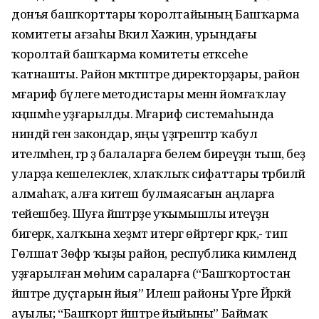
донъя башҡорттары ҡоролтайының Башҡарма
комитеты ағзаһы Вәкил Хажин, урындағы
ҡоролтай башҡарма комитеты етәксеһе
ҡатнашты. Район мәктәптәре директорҙары, район
мәғариф бүлеге методистары менән йомғаҡлау
кәңәшмәһе уҙғарылды. Мәғариф системаһында
ниндәй генә закондар, яңы үҙгәрештәр ҡабул
ителмәһен, әгәр ҙә балаларға белем биреүҙән тыш, беҙ
уларҙа кешелеклек, әхлаҡлыҡ сифаттары тәрбиәләй
алмаһаҡ, алға китеш булмаясағын аңларға
тейешбеҙ. Шуға йәштәрҙе уҡымышлы итеүҙән
бигерәк, халҡына хеҙмәт итергә өйрәтергә кәрәк,- тип
Гөлшат Зөфәр ҡыҙы район, республика кимәлендә
уҙғарылған мөһим сараларға (“Башҡортостан
йәштәре дуҫтарын йыя” Илеш районы Үрге Йәркәй
ауылы; “Башҡорт йәштәре йыйыны” Баймаҡ