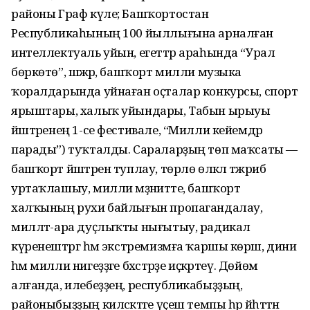
районы Граф күле; Башҡортостан
Республикаһының 100 йыллығына арналған
интеллектуаль уйын, егеттәр араһында “Урал
бөркөтө”, шәжәрә, башҡорт милли музыка
ҡоралдарында уйнаған оҫталар конкурсы, спорт
ярыштары, халыҡ уйындары, Табын ырыуы
йәштәренең 1-се фестивале, “Милли кейемдәр
парады”) туҡталды. Сараларҙың төп маҡсаты —
башҡорт йәштәрен туплау, төрлө өлкәлә тәжрибә
уртаҡлашыу, милли мәҙәниәтте, башҡорт
халҡының рухи байлығын пропагандалау,
милләт-ара дуҫлыҡты нығытыу, радикал
күренештәргә һәм экстремизмға ҡаршы көрәш, дини
һәм милли нигеҙҙәге бәхәстәрҙе иҫкәртеү. Дөйөм
алғанда, илебеҙҙең, республикабыҙҙың,
районыбыҙҙың киләсәктәге үҫеш темпы һәр йәһәттән