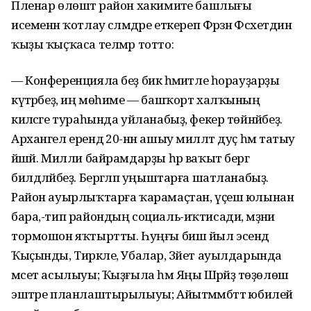
Пленар өлөштә район хакимиәте башлығы
исеменән ҡотлау сәләмдәре еткереп Фәрзәнә Фәсхетдин
ҡыҙы ҡыҫҡаса телмәр тотто:
— Конференцияла беҙ бик әһәмиәтле һорауҙарҙы
күтәрәбеҙ, иң мөһиме — башҡорт халҡының
киләсәге тураһында уйланабыҙ, фекер төйнәйбеҙ.
Архангел ерендә 20-нән ашыу милләт дуҫ һәм татыу
йәшәй. Милли байрамдарҙы һәр ваҡыт бергә
билдәләйбеҙ. Бергәләп уңыштарға шатланабыҙ.
Район ауырлыҡтарға ҡарамаҫтан, үҫеш юлынан
бара,-тип райондың социаль-иҡтисади, мәҙәни
тормошон яҡтыртты. Һуңғы биш йыл эсендә
Ҡыҫынды, Тирәкле, Убалар, Зәйет ауылдарында
мәсет асылыуы; Ҡыҙғыла һәм Яңы Шәрәйҙә төҙөлөш
эштәре планлаштырылыуы; Айытмәмбәттә юбилей