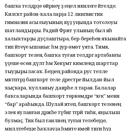
башҡа телдәрҙе өйрәнеү ҙә еңел икәнлеге әйтелде.
Киләсәктә район-ҡалаларҙа 12 лингвистик
гимназия асылыуының күҙ уңында тотолоуы
шатландырҙы. Радий Фәрит улының был иһә
халыҡтарҙы дуҫлаштыра, бер-береһенә яҡынайта
тип әйтеүе ышаныс һәм ҙур өмөт уята. Тимәк,
башҡорт теленә, башҡа туған телдәргә артабанғы
үҫеше өсөн дәүләт һәм Хөкүмәт кимәлендә шарттар
тыуҙырыласаҡ. Беҙҙең районда рус телле
мәктәптәрҙә башҡорт теле дәрестәре йылдан-йыл
ҡыҫҡара, ҡулланыу даирәһе лә тарая. Балалар
баҡсаларында башҡорт төркөмдәре “юҡ” менән
“бар” араһында. Шулай итеп, башҡорт теленең
элек яуланған дәрәжәһе түбәнгә тәгәрәй тиһәк, яңылыш
булмаҫ. Тик был ғаиләнең туған телебеҙҙе,
милләтебеҙҙе һаҡлауҙа әһәмиәте кәмей тигән һүҙ