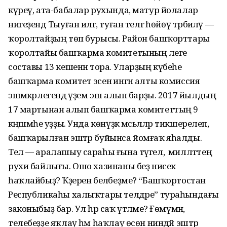
күреү, ата-бабалар рухында, матур йолалар
нигеҙендә Тыуған илгә, туған телгә һөйөү тәрбиәләү —
ҡоролтайҙың төп бурысы. Район башҡорттары
ҡоролтайы башҡарма комитетының әлеге
составы 13 кешенән тора. Уларҙың күбеһе
башҡарма комитет эсенә ингән алты комиссия
эшмәкәрлегендә әүҙем эш алып барҙы. 2017 йылдың
17 мартынан алып башҡарма комитеттың 9
кәңәшмәһе уҙҙы. Унда көнүҙәк мәсьәләләр тикшерелеп,
башҡарылған эштәр буйынса йомғаҡ яһалды.
Тел — аралашыу сараһы ғына түгел, ә милләттең
рухи байлығы. Ошо хазинаны беҙ нисек
һаҡлайбыҙ? Ҡәҙерен беләбеҙме? “Башҡортостан
Республикаһы халыҡтары телдәре” тураһындағы
законыбыҙ бар. Ул һәр саҡ үтәләме? Ғөмүмән,
телебеҙҙе яҡлау һәм һаҡлау өсөн ниндәй эштәр