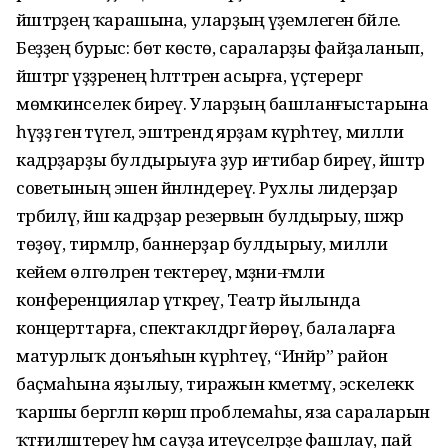
йәштәрҙең ҡарашына, уларҙың әүҙемлегенә бәйле.
Беҙҙең бурыс: бөтә көстө, сараларҙы файҙаланып,
йәштәргә үҙҙәренең һәләттәрен асырға, үҫтерергә
мөмкинселек биреү. Уларҙың башланғыстарына
һүҙҙә генә түгел, эштәрендә ярҙам күрһәтеү, милли
кадрҙарҙы булдырыуға ҙур иғтибар биреү, йәштәр
советының эшен йәнләндереү. Рухлы лидерҙар
тәрбиәләү, йәш кадрҙар резервын булдырыу, шәжәрә
төҙөү, тирмәләр, баннерҙар булдырыу, милли
кейем өлгөләрен тектереү, мәҙәни-ғәмәли
конференциялар үткәреү, Театр йылында
концерттарға, спектаклдәргә йөрөү, балаларға
матурлыҡ донъяһын күрһәтеү, “Инйәр” район
баҫмаһына яҙылыу, тиражын кәметмәү, эскелеккә
ҡаршы бергәләп көрәш проблемаһы, яза сараларын
ҡәтғиләштереү һәм сауҙа итеүселәрҙе фашлау, пай