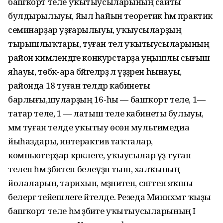
башҡорт теле уҡытыусыларының сайты
булдырылыуы, йыл һайын теоретик һәм практик
семинарҙар уҙғарылыуы, уҡыусыларҙың
тырышлыҡтары, туған тел уҡытыусыларының
район кимәлендәге конкурстарҙа уңышлы сығыш
яһауы, төбәк-ара бәйгеләрҙә лә үҙҙәрен һынауы,
районда 18 туған телдәр кабинеты
барлығы,шуларҙың 16-һы — башҡорт теле, 1—
татар теле, 1 — латыш теле кабинеты булыуы,
әммә туған телде уҡытыу өсөн мультимедиа
йыһаздары, интерактив таҡталар,
компьютерҙар кәрәклеге, уҡыусылар үҙ туған
телен һәм әҙәбиәтен белеүҙән тыш, халҡының
йолаларын, тарихын, мәҙәниәтен, сәнғәтен яҡшы
белергә тейешлеге әйтелде. Резеда Миннәхмәт ҡыҙы
башҡорт теле һәм әҙәбиәте уҡытыусыларының I