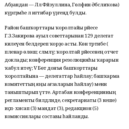
Абҙандан — Ләлә Фәйзуллина, Гөлфинә Әбсәлиҡова)
күргәҙмәһе лә иғтибар үҙәгендә булды.
Район башҡорттары ҡоролтайы рәйесе
Г.З.Закирова ауыл советтарынан 129 делегат
килеүен белдереп ҡорҙо асты. Көн тәртибе (
пленар өлөш; сәләмләү; ҡоролтай рәйесенең отчет
доклады; конференция резолюцияһы ҡарарын
ҡабул итеү; V Бөтә донъя башҡорттары
ҡоролтайына — делегаттар һайлау; башҡарма
комитеттың яңы ағзаларын һайлау) менән
таныштырып үтте. Артабан конференцияның
регламенты билдәләнде, секретариаты (3 кеше)
иҫәп- хисап (3) мандат (3), редакцион (5)
комиссиялары составы һайланды.