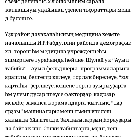
съезы делегаты. Ул ошо мөһим сарала
ҡатнашыуы уңайынан үҙенең тәьҫораттары менән
дә бүлеште.
Үҙәк район дауаханаһының медицина хеҙмәте
начальнигы И.Р.Ғабдуллин районда демографик
хәл–торош һәм медицина учреждениеһы
эшмәкәрлеге тураһында һөйләне. Шулай уҡ “Ауыл
табибы”, “Ауыл фельдшеры” программаларына
ярашлы, белгестәр килеүе, торлаҡ бирелеүе, “юл
картаһы” әҙерләнеүе, кешене төрлө ауырыуҙарға
һәм үлемгә дусар итеүсе факторҙар, кадрҙар
мәсьәләһе, заманса ҡорамалдарға ҡытлыҡ, “тиҙ
ярҙам” машиналары менән тәьмин ителеш
хаҡында бәйән ителде. Залдағыларҙың һорауҙары
ла байтаҡ ине. Сөнки табиптарға, мәҫәлән, теш
табибына яҙылыу граждандарға ла, буласаҡ