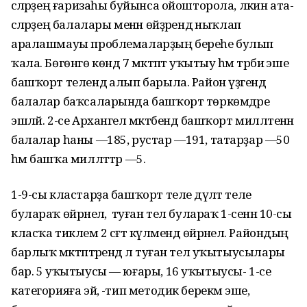
әсәләрҙең ғаризаһы буйынса ойошторола, ләкин ата-
әсәләрҙең балалары менән өйҙәрендә ныҡлап
аралашмауы проблемаларҙың береһе булып
ҡала. Бөгөнгө көндә 7 мәктәптә уҡытыу һәм тәрбиә эше
башҡорт телендә алып барыла. Район үҙәгендә
балалар баҡсаларында башҡорт төркөмдәре
эшләй. 2-се Архангел мәктәбендә башҡорт милләтенән
балалар һаны —185, рустар —191, татарҙар —50
һәм башҡа милләттәр —5.
1-9-сы кластарҙа башҡорт теле дәүләт теле
булараҡ өйрәнелә, ә туған тел булараҡ 1-сенән 10-сы
класҡа тиклем 2 сәғәт күләмендә өйрәнелә. Райондың
барлыҡ мәктәптәрендә лә туған тел уҡытыусылары
бар. 5 уҡытыусы — юғары, 16 уҡытыусы- 1-се
категорияға эйә, -тип методик берекмә эше,