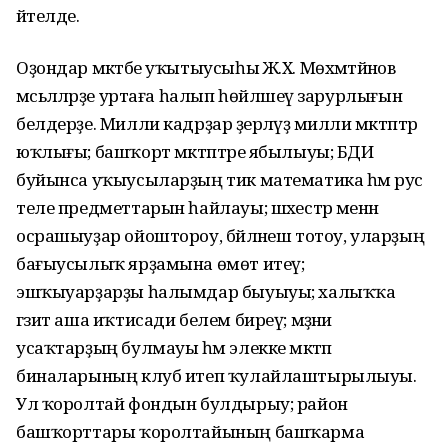
әйтелде.
Оҙондар мәктәбе уҡытыусыһы Ж.Х. Мөхәмәтйәнов
мәсьәләләрҙе уртаға һалып һөйләшеү зарурлығын
белдерҙе. Милли кадрҙар әҙерләүҙә милли мәктәптәр
юҡлығы; башҡорт мәктәптәре ябылыуы; БДИ
буйынса уҡыусыларҙың тик математика һәм рус
теле предметтарын һайлауы; шәхестәр менән
осрашыуҙар ойоштороу, бәйләнеш тотоу, уларҙың
бағыусылыҡ ярҙамына өмөт итеү;
эшҡыуарҙарҙы һалымдар быуыуы; халыҡҡа
гәзит аша иҡтисади белем биреү; мәҙәни
усаҡтарҙың булмауы һәм элекке мәктәп
биналарының клуб итеп ҡулайлаштырылыуы.
Ул ҡоролтай фондын булдырыу; район
башҡорттары ҡоролтайының башҡарма