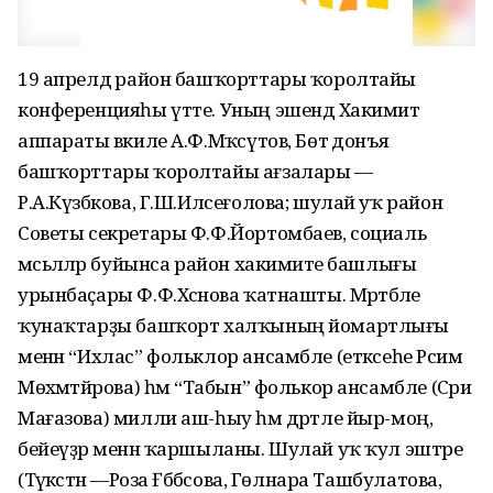
19 апрелдә район башҡорттары ҡоролтайы
конференцияһы үтте. Уның эшендә Хакимиәт
аппараты вәкиле А.Ф.Мәҡсүтов, Бөтә донъя
башҡорттары ҡоролтайы ағзалары —
Р.А.Күзбәкова, Г.Ш.Илсеғолова; шулай уҡ район
Советы секретары Ф.Ф.Йортомбаев, социаль
мәсьәләләр буйынса район хакимиәте башлығы
урынбаҫары Ф.Ф.Хәсәнова ҡатнашты. Мәртәбәле
ҡунаҡтарҙы башҡорт халҡының йомартлығы
менән “Ихлас” фольклор ансамбле (етәксеһе Рәсимә
Мөхәмәтйәрова) һәм “Табын” фолькор ансамбле (Сәриә
Мағазова) милли аш-һыу һәм дәртле йыр-моң,
бейеүҙәр менән ҡаршыланы. Шулай уҡ ҡул эштәре
(Тәүәкәстән —Роза Ғәббәсова, Гөлнара Ташбулатова,