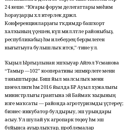
24 кеше. “Юғары форум делегаттары мөһим
һорауҙарҙы хәл итерлек дәрәжәлә.
Конференцияларҙағы тәҡдимдәр башҡорт
халҡының үҫешенә, күп милләтле районыбыҙ,
республикабыҙ һәм илебеҙҙең берҙәмлеген
нығытыуға булышлыҡ итәсәк,”-тине ул.
Ҡыҙыл Ырғыҙлынан эшҡыуар Айгөл Усманова
“Тамыр —102” кооперативы эшмәкәрлеге менән
таныштырҙы. Биш йыл малсылыҡ менән
шөғөлләнгән һәм 2016 йылда БР Ауыл хужалығы
министрлығы грантына эйә Баймаҡ ҡыҙының
изге маҡсаты — районда агротуризмды үҫтереү;
бизнес-инкубатор булдырыу, эш урындары
асыу. Ул шулай уҡ агропарк төҙөү һәм эш
буйынса ауырлыҡтар, проблемалар