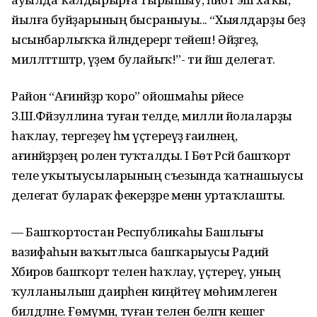
йылға буйҙарының бысраныуы... “Хыялдарҙы беҙ
ысынбарлыҡҡа әйләндерергә тейеш! Әйҙәгеҙ,
милләттәштәр, әүҙем булайыҡ!”- ти йәш делегат.
Район “Ағинәйҙәр ҡоро” ойошмаһы рәйесе
З.Ш.Фәйзуллина туған телде, милли йолаларҙы
һаҡлау, тергеҙеү һәм үҫтереүҙә ғаиләнең,
ағинәйҙәрҙең роленә туҡталды. I Бөтә Рәсәй башҡорт
теле уҡытыусыларының съезында ҡатнашыусы
делегат булараҡ фекерҙәре менән уртаҡлашты.
— Башҡортостан Республикаһы Башлығы
вазифаһын ваҡытлыса башҡарыусы Радий
Хәбиров башҡорт телен һаҡлау, үҫтереү, уның
ҡулланылыш даирәһен киңәйтеү мөһимлеген
билдәләне. Ғөмүмән, туған телен белгән кешегә