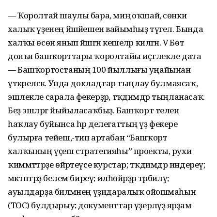
— Ҡоролтай шаулы бара, миңә оҡшай, сөнки
халыҡ үҙенең йәшәйешенә вайымһыҙ түгел. Бында
халҡы өсөн янып йәшәгән кешеләр килгән. V Бөтә
донъя башҡорттары ҡоролтайы иҫтәлекле дата
— Башҡортостаның 100 йыллығы уңайынан
үткәреләсәк. Унда докладтар тыңлау булмаясаҡ, ә
эшлекле сарала фекерҙәр, тәҡдимдәр тыңланасаҡ.
Беҙ эшләргә йыйыласаҡбыҙ. Башҡорт телен
һаҡлау буйынса һәр делегаттың үҙ фекере
булырға тейеш,-тип артабан “Башҡорт
халҡының үҫеш стратегияһы” проекты, рухи
ҡиммәттәрҙе өйрәтеүсе курстар; тәҡдимдәр индереү;
мәктәптәрҙә белем биреү; илһөйәрҙәр тәрбиәләү;
ауылдарҙа биләмәнең үҙидаралыҡ ойошмаһын
(ТОС) булдырыу; документтар әүҙерләүҙә ярҙам