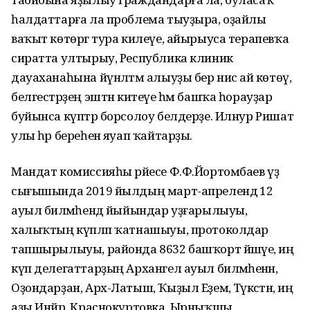
һалдаттарға ла проблема тыуҙыра, оҙайлы
ваҡыт көтөргә тура килеүе, айырыуса терапевҡа
сиратта ултырыу, Республика клиник
дауаханаһына йүнәлтмә алыуҙы бер нисә ай көтөү,
белгестәрҙең эштән китеүе һәм башҡа һорауҙар
буйынса күптәр борсолоу белдерҙе. Илнур Ришат
улы һәр береһенә яуап ҡайтарҙы.
Мандат комиссияһы рәйесе Ф.Ф.Йортомбаев үҙ
сығышында 2019 йылдың март-апрелендә 12
ауыл биләмәһендә йыйындар уҙғарылыуы,
халыҡтың күпләп ҡатнашыуы, протоколдар
тапшырылыуы, районда 8632 башҡорт йәшәүе, иң
күп делегаттарҙың Архангел ауыл биләмәһенән,
Оҙондарҙан, Арх-Латыш, Ҡыҙыл Еҙем, Тәүәкәстән, иң
аҙы Инйәр, Краснокуртовка, Ырныҡшы,