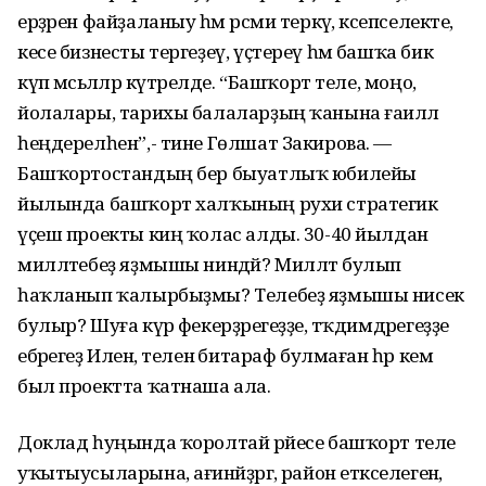
ерҙәрен файҙаланыу һәм рәсми теркәү, кәсепселекте,
кесе бизнесты тергеҙеү, үҫтереү һәм башҡа бик
күп мәсьәләләр күтәрелде. “Башҡорт теле, моңо,
йолалары, тарихы балаларҙың ҡанына ғаиләлә
һеңдерелһен”,- тине Гөлшат Закирова. —
Башҡортостандың бер быуатлыҡ юбилейы
йылында башҡорт халҡының рухи стратегик
үҫеш проекты киң ҡолас алды. 30-40 йылдан
милләтебеҙ яҙмышы ниндәй? Милләт булып
һаҡланып ҡалырбыҙмы? Телебеҙ яҙмышы нисек
булыр? Шуға күрә фекерҙәрегеҙҙе, тәҡдимдәрегеҙҙе
ебәрегеҙ Иленә, теленә битараф булмаған һәр кем
был проектта ҡатнаша ала.
Доклад һуңында ҡоролтай рәйесе башҡорт теле
уҡытыусыларына, ағинәйҙәргә, район етәкселегенә,