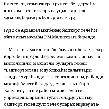
йәмәғәтселәргә, хеҙмәттәштәренә рәхмәтен белдерҙе һәм
яңы комитет ағзаларына уңыштар теләп,
әүҙемерәк, берҙәмерәк булырға саҡырҙы.
Һүҙ 2-се Архангел мәктәбенең башҡорт теле һәм
әҙәбиәте уҡытыусыһы Р.М.Маликоваға бирелде.
— Мәктәпте тамамлаған йәш быуын зиһенле, фекер
йөрөтә белгән, өҙлөкһөҙ белемгә, камиллашыуған
ынтылышлы, маҡсатлы булырға тейеш.
“Башҡортостан Республикаһы халыҡтары
телдәре” тураһындағы законға ярашлы, районда
мәғариф бүлеге йыл да әүҙем эш алып бара.
Ҡануниәт үтәлеше район мәғариф бүлеге
учреждениларында туған телдәрҙе уҡытыу,
башҡорт телен дәүләт теле булараҡ өйрәнеү ата-