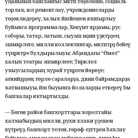
уңайынан башланғыс мәктәп төҙөлөшө, социаль
торлаҡ, юл ремонтлау, учреждениеларҙы
төҙөкләндереү, халыҡ йәшәйешен яҡшыртыу
буйынса программалар, Хөкүмәт ярҙамы, рус
соборы, татар, латыш, сыуаш мәҙәни үҙәктәрҙең
эшмәкәрлеге, милли коллективтар, мәктәптәрҙә бейеү
түңәрәктәре булдырылыуы; Абҙандағы “Өмөт”
халыҡ театры эшмәкәрлеге; Тирәклелә
уҡыусыларҙың ҡурай түңәрәгенә йөрөүе;
ағинәйҙәрҙең төрлө сараларҙа, дини байрамдарҙа
ҡатнашыуы, йәш быуынға йолаларҙы еткереү һәм
башҡалар яҡтыртылды.
— Бөгөн район башҡорттары ҡоролтайы
халҡыбыҙҙың милли, рухи-әхлаҡи үҫешен
күтәреүҙә, башҡорт телен, ғөрөф-ғәҙәттәрен һаҡлау
буйынса, милли үҙаң тәрбиәләүҙә мәҙәни, дини һәм