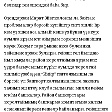
белгәндәр генә ошондай баһа бирә.
Оҙондарҙан Марат Зәйетҡоловты ла байтаҡ
проблемалар борсой: күп йәштәр ситтә эшләй; һәр
кем үҙ эшен аса алмай; кеше үҙ йүнен үҙе күрә;
ауылға ярҙам юҡ; айырым тормош менән йәшәгән
кеүек; Хөкүмәт тарафынан аҡса бүленә икән,
тейешенсә ярҙам булырға тейеш; тел йылдан-
йыл ҡыҫыла; район ҡоролтайына ярҙам юҡ;
үҙҙәре бағыусылыҡ күрһәтә; ауылда ҡоролтай
эшләмәй; үҙебеҙҙең “Инйәр” гәзите яҙмышы ла
борсой, ул башҡорт халҡының гәзите, законға
таянып эш итеү, клуб асылмаған, милли кейем
юҡ һәм башҡалар. Район башҡорттары
ҡоролтайының башҡарма комитетына халҡы
өсөн янып йөрөгән кешеләр һайланырға тейешлеге