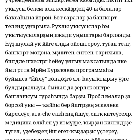
уҡыусы белем ала, кескәйҙәрҙең 40-ы балалар
баҡсаһына йөрөй. Бөтә саралар ҙа башҡорт
телендә уҙғарыла. Рухлы уҡыусылар һәм
уҡытыусыларҙың ижади уңыштары барланды.
Һүҙ шулай уҡ йәйге ялды ойоштороу, туған телгә,
башҡорт моңона, мәҙәниәтенә, сәнғәтенә, тарихына,
билдәле шәхестәргә һөйөү уятыу маҡсатында ике
йыл рәттән Мәрйәм Бураҡаева программаһы
буйынса “Йәйләү” көндөҙгө ял- һауыҡтырыу үҙәге
булдырылыуы, быйыл да әҙерлек эштәре
башланыуы тураһында барҙы. Проблемалар ҙа
борсой уны — ҡайһы бер йәштәрҙең эскелеккә
бирелеүе, ата-әсәһе елкәһендә йәшәүе, ситкә китеүселәр,
медицина өлкәһен үҙ итмәүҙәре, ҡырҙан килгәндәрҙе
түгел, ә үҙебеҙҙең йәш егет-ҡыҙҙарҙы үҫтереү,
ауылда ҡалдырырға тырышыу, һәйбәт эш хаҡы,