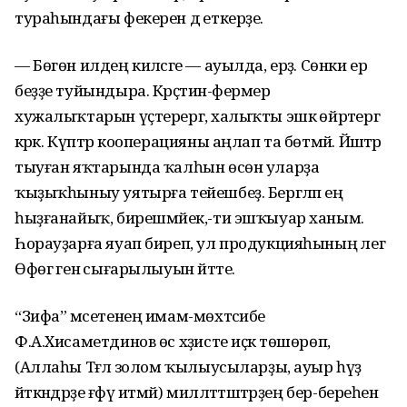
тураһындағы фекерен дә еткерҙе.
— Бөгөн илдең киләсәге — ауылда, ерҙә. Сөнки ер
беҙҙе туйындыра. Крәҫтиән-фермер
хужалыҡтарын үҫтерергә, халыҡты эшкә өйрәтергә
кәрәк. Күптәр кооперацияны аңлап та бөтмәй. Йәштәр
тыуған яҡтарында ҡалһын өсөн уларҙа
ҡыҙыҡһыныу уятырға тейешбеҙ. Бергәләп ең
һыҙғанайыҡ, бирешмәйек,-ти эшҡыуар ханым.
Һорауҙарға яуап биреп, ул продукцияһының әлегә
Өфөгә генә сығарылыуын әйтте.
“Зифа” мәсетенең имам-мөхтәсибе
Ф.А.Хисаметдинов өс хәҙисте иҫкә төшөрөп,
(Аллаһы Тәғәлә золом ҡылыусыларҙы, ауыр һүҙ
әйткәндәрҙе ғәфү итмәй) милләттәштәрҙең бер-береһенә