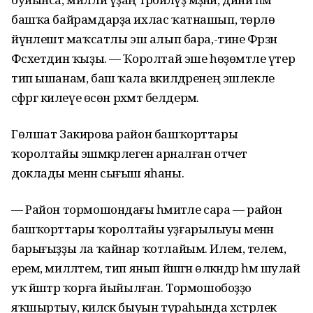
башҡа байрамдарҙа ихлас ҡатнашып, төрлө
йүнәлештә маҡсатлы эш алып бара,-тине Фәрзәнә
Фәсхетдин ҡыҙы. — Ҡоролтай эше һөҙөмтәле үтер
тип ышанам, баш ҡала вәкилдәренең эшлекле
сәфәргә килеүе өсөн рәхмәт белдерәм.
Гөлшат Закирова район башҡорттары
ҡоролтайы эшмәкәрлегенә арналған отчет
доклады менән сығыш яһаны.
— Район тормошондағы әһәмиәтле сара — район
башҡорттары ҡоролтайы уҙғарылыуы менән
барығыҙҙы ла ҡайнар ҡотлайым. Илем, телем,
ерем, милләтем, тип янып йәшәгән өлкәндәр һәм шулай
уҡ йәштәр ҡорға йыйылған. Тормошобоҙҙо
яҡшыртыу, киләсәк быуын тураһында хәстәрлек