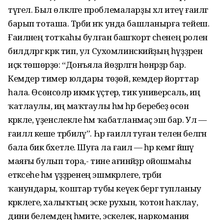
түгел. Был өлкәләге проблемаларҙы хәл итеү ғаиләгә
барып тоташа. Тәрбиә нәҡ унда башланырға тейеш.
Ғаиләнең тотҡаһы булған башҡорт әсәһенең ролен
билдәләргә кәрәк тип, ул Сухомлинскийҙың һүҙҙәрен
иҫкә төшөрҙө: “Донъяла йөҙәрләгән һөнәрҙәр бар.
Кемдер тимер юлдары төҙөй, кемдер йорттар
һала. Өсөнсөләр икмәк үҫтерә, тик универсаль, иң
ҡатлаулы, иң маҡтаулы һәм һәр беребеҙ өсөн
кәрәкле, үҙенсәлекле һәм ҡабатланмаҫ эш бар. Ул —
ғаиләлә кеше тәрбиәләү”. Һәр ғаиләлә туған телен белгән
бала бик бәхетле. Шуға ла ғаилә — һәр кемгә йәшәү
маяғы булып тора,- тине ағинәйҙәр ойошмаһы
етәксеһе һәм үҙҙәренең эшмәкәрлеге, тәрбиә
ҡанундары, ҡоштар тубы кеүек бергә тупланыу
кәрәклеге, халыҡтың эске рухын, ҡотон һаҡлау,
дини белемдең әһәмиәте, эскелек, наркомания