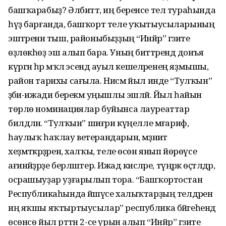
башҡарабыҙ? Әлбиттә, иң беренсе тел тураһында
һүҙ барғанда, башҡорт теле уҡытыусыларының
эштәренән тыш, районыбыҙҙың “Инйәр” гәзите
өҙлөкһөҙ эш алып бара. Уның биттәрендә донъя
күргән һәр мәҡәлә эсендә ауыл кешеләренең яҙмышы,
район тарихы сағыла. Нисәмә йыл инде “Тулҡын”
әҙәби-ижади берекмә уңышлы эшләй. Йыл һайын
төрлө номинациялар буйынса лауреаттар
билдәләнә. “Тулҡын” шиғри күңелле мәғариф,
һаулыҡ һаҡлау ветерандарын, мәҙәниәт
хеҙмәткәрҙәрен, халҡы, теле өсөн янып йөрөүсе
ағинәйҙәрҙе берләштерә. Ижад кисәләре, түңәрәк өҫтәлдәр,
осрашыуҙар уҙғарылып тора. “Башҡортостан
Республикаһында йәшәүсе халыҡтарҙың телдәрен
иң яҡшы яҡтыртыусылар” республика бәйгеһендә
өсөнсө йыл рәттән 2-се урын алып “Инйәр” гәзите