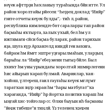
кеүек афәттәрҙән һаҡланыу тураһында бәйән итте. Ул
район ҡоролтайы рәйесенә: “Һеҙҙең доклад “Инйәр”
гәзите отчеты кеүек булды”,- тиһә лә, район,
республика кимәлендәге бөтә сараларҙы тап район
баҫмаһы яҡтырта, халыҡ уҡый, белә һәм ул
ижтимағи-сәйәси баҫма булараҡ, район тарихын
яҙа, шуға күрә Архангелдә ниндәй генә ваҡиға,
байрам һәм йәмәғәт эштәре уҙғарылмаһын, уларҙың
барыһы ла “Инйәр”ебеҙ менән тығыҙ бәйле. Был
хәҡиҡәт һәм уны урындағы ҡоролтай эшмәкәрлегенән
һис айырып ҡарап булмай. Авариялар, ҡан-
ҡойош, үлтереш, ғаилә ғауғаһы кеүек мәғлүмәт
таратҡан зәңгәр экран һәм “һары матбуғат”ҡа
ҡарағанда, “Инйәр” һәр йортҡа позитив ҡараш һәм
ыңғай хис-тойғолар сәсә. Өлкән быуын иһә баҫманы
”йөрәк тибеше”нә тиңләй. Үҙ теленең ҡәҙерен