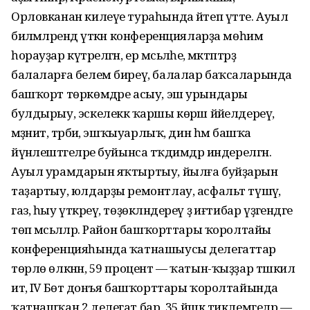
Орловканан килеүе тураһында әйтеп үтте. Ауыл
биләмәләрендә үткән конференцияларҙа мөһим
һорауҙар күтәрелгән, ер мәсьәләһе, мәктәптәрҙә
балаларға белем биреү, балалар баҡсаларында
башҡорт төркөмдәре асыу, эш урындары
булдырыу, эскелеккә ҡаршы көрәш йәйелдереү,
мәҙәниәт, тәрбиә, эшҡыуарлыҡ, дин һәм башҡа
йүнәлештәгеләре буйынса тәҡдимдәр индерелгән.
Ауыл урамдарын яҡтыртыу, йылға буйҙарын
таҙартыу, юлдарҙы ремонтлау, асфальт түшәү,
газ, һыу үткәреү, төҙөкләндереү ҙә иғтибар үҙәгендәге
төп мәсьәләләр. Район башҡорттары ҡоролтайы
конференцияһында ҡатнашыусы делегаттар
төрлө өлкәнән, 59 процент — ҡатын-ҡыҙҙар тәшкил
итә, IV Бөтә донъя башҡорттары ҡоролтайында
ҡатнашҡан 2 делегат бар, 35 йәшкә тиклемгеләр —