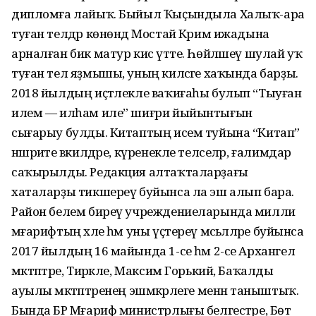
дипломға лайыҡ. Быйыл Ҡыҫындыла Халыҡ-ара
туған телдәр көнөндә Мостай Кәрим ижадына
арналған бик матур кисә үтте. Һөйләшеү шулай уҡ
туған тел яҙмышы, уның киләсәге хаҡында барҙы.
2018 йылдың иҫтәлекле ваҡиғаһы булып “Тыуған
илем — илһам иле” шиғри йыйынтығын
сығарыу булды. Китаптың исем туйына “Китап”
нәшриәте вәкилдәре, күренекле телселәр, ғалимдар
саҡырылды. Редакция алтаҡталарҙағы
хаталарҙы тикшереү буйынса ла эш алып бара.
Район белем биреү учреждениеларында милли
мәғарифтың хәле һәм уны үҫтереү мәсьәләләре буйынса
2017 йылдың 16 майында 1-се һәм 2-се Архангел
мәктәптәре, Тирәкле, Максим Горький, Баҡалды
ауылы мәктәптәренең эшмәкәрлеге менән таныштыҡ.
Бында БР Мәғариф министрлығы белгестәре, Бөтә