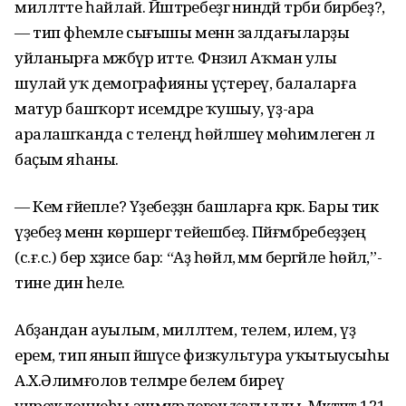
милләтте һайлай. Йәштәребеҙгә ниндәй тәрбиә бирәбеҙ?,
— тип фәһемле сығышы менән залдағыларҙы
уйланырға мәжбүр итте. Фәнзил Аҡман улы
шулай уҡ демографияны үҫтереү, балаларға
матур башҡорт исемдәре ҡушыу, үҙ-ара
аралашҡанда әсә телеңдә һөйләшеү мөһимлегенә лә
баҫым яһаны.
— Кем ғәйепле? Үҙебеҙҙән башларға кәрәк. Бары тик
үҙебеҙ менән көрәшергә тейешбеҙ. Пәйғәмбәребеҙҙең
(с.ғ.с.) бер хәҙисе бар: “Аҙ һөйлә, әммә берәгәйле һөйлә,”-
тине дин әһеле.
Абҙандан ауылым, милләтем, телем, илем, үҙ
ерем, тип янып йәшәүсе физкультура уҡытыусыһы
А.Х.Әлимғолов телмәре белем биреү
учреждениеһы эшмәкәрлегенә ҡағылды. Мәктәптә 121