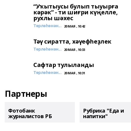
“Уҡытыусы булып тыуырға
кәрәк” - ти шиғри күңелле,
рухлы шәхес
Төрлөһөнән...
20 МАЯ , 10:42
Тәү сиратта, хәүефһеҙлек
Төрлөһөнән...
20 МАЯ , 10:33
Сафтар тулыланды
Төрлөһөнән...
20 МАЯ , 10:31
Партнеры
Фотобанк
Рубрика "Еда и
журналистов РБ
напитки"