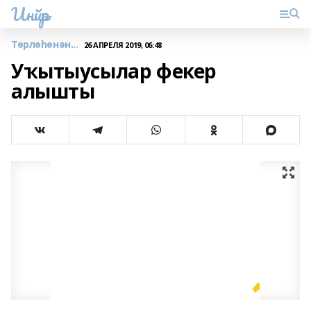
Инйәр
Төрлөһөнән...
26 АПРЕЛЯ 2019, 06:48
Уҡытыусылар фекер
алышты