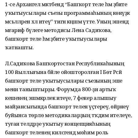
1-се Архангел мәктәбендә “Башҡорт теле һәм әҙәбиәте
уҡытыусылары съезы программаһының көнүҙәк
мәсьәләләрен хәл итеү” тигән кәңәшмә үтте. Уның эшендә
мәғариф бүлеге методисы Лена Садиҡова,
башҡорт теле һәм әҙәбиәте уҡытыусылары
ҡатнашты.
Л.Садиҡова Башҡортостан Республикаһының
100 йыллығына бәйле ойошторолған I Бөтә Рәсәй
башҡорт теле уҡытыусылары съезының эше
менән таныштырҙы. Форумда 800-ҙән артыҡ
кешенең эшмәкәрлек итеүе, 7 фекер алышыу
майҙансығында башҡорт телен үҫтереү, өйрәнеү
буйынса төрлө методикаларҙың тәҡдим ителеүе,
туған телдәрҙе уҡытыу концепцияһының
башҡорт теленең киләсәгендә мөһим роль