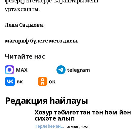
фекерҙәрен еткерҙе, ҡараштары менән
уртаҡлашты.
Лена Садыҡова,
мәғариф бүлеге методисы.
Читайте нас
Редакция һайлауы
Хозур тәбиғәттән тән һәм йән
сихәте алып
Төрлөһөнән...
20 МАЯ , 10:53