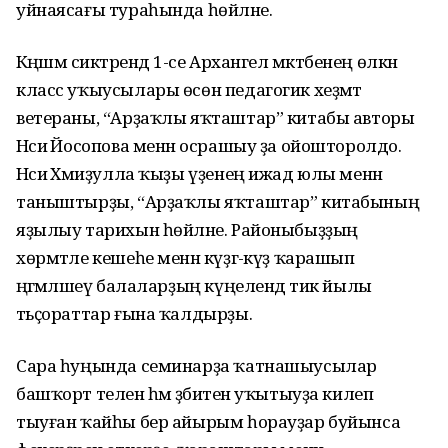
уйнаясағы тураһында һөйләне.
Кәңәшмә сиктәрендә 1-се Архангел мәктәбенең өлкән
класс уҡыусылары өсөн педагогик хеҙмәт
ветераны, “Арҙаҡлы яҡташтар” китабы авторы
Нәсиә Йосопова менән осрашыу ҙа ойошторолдо.
Нәсиә Хәмиҙулла ҡыҙы үҙенең ижад юлы менән
таныштырҙы, “Арҙаҡлы яҡташтар” китабының
яҙылыу тарихын һөйләне. Районыбыҙҙың
хөрмәтле кешеһе менән күҙгә-күҙ ҡарашып
әңгәмәләшеү балаларҙың күңелендә тик йылы
тәьҫораттар ғына ҡалдырҙы.
Сара һуңында семинарҙа ҡатнашыусылар
башҡорт телен һәм әҙәбиәтен уҡытыуҙа килеп
тыуған ҡайһы бер айырым һорауҙар буйынса