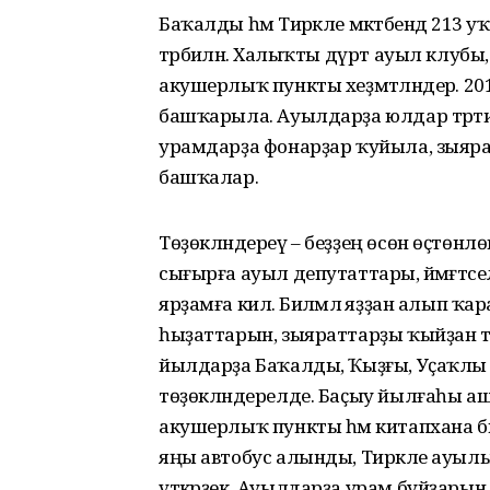
Баҡалды һәм Тирәкле мәктәбендә 213
тәрбиәләнә. Халыҡты дүрт ауыл клуб
акушерлыҡ пункты хеҙмәтләндерә. 20
башҡарыла. Ауылдарҙа юлдар тәртипк
урамдарҙа фонарҙар ҡуйыла, зыяратт
башҡалар.
Төҙөкләндереү – беҙҙең өсөн өҫтөнл
сығырға ауыл депутаттары, йәмәғәтселек
ярҙамға килә. Биләмәлә яҙҙан алып ҡа
һыҙаттарын, зыяраттарҙы ҡыйҙан та
йылдарҙа Баҡалды, Ҡыҙғы, Уҫаҡлы
төҙөкләндерелде. Баҫыу йылғаһы аша
акушерлыҡ пункты һәм китапхана бина
яңы автобус алынды, Тирәкле ауы
үткәрҙек. Ауылдарҙа урам буйҙарын 