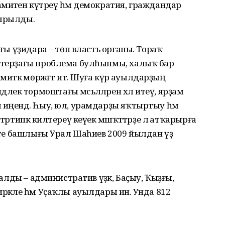
миәтен күтәреү һәм демократия, граждандар
дырылды.
ағы үҙидара – төп власть органы. Тораҡ
актерҙағы проблема булһынмы, халыҡ бар
иәткә мөрәжәғәт итә. Шуға күрә ауылдарҙың
ек тормоштағы мәсьәләләрен хәл итеү, ярҙам
 иңендә. Һыу, юл, урамдарҙы яҡтыртыу һәм
әртипкә килтереү кеүек мәшәҡәттәрҙе лә атҡарырға
иәте башлығы Урал Шаһиев 2009 йылдан үҙ
аҡалды – административ үҙәк, Баҫыу, Ҡыҙғы,
рәкле һәм Уҫаҡлы ауылдары инә. Унда 812