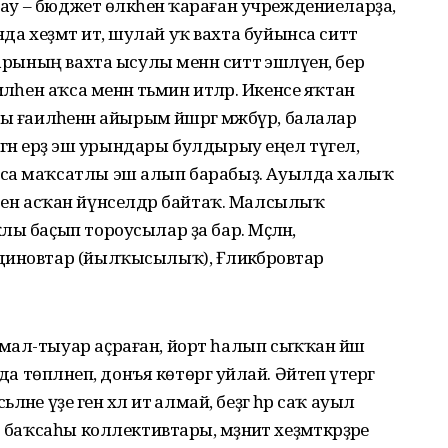
лау – бюджет өлкәһенә ҡараған учреждениеларҙа,
хеҙмәт итә, шулай уҡ вахта буйынса ситтә
арының вахта ысулы менән ситтә эшләүен, бер
әһен аҡса менән тәьмин итәләр. Икенсе яҡтан
 ғаиләһенән айырым йәшәргә мәжбүр, балалар
әгән ерҙә эш урындары булдырыу еңел түгел,
нса маҡсатлы эш алып барабыҙ. Ауылда халыҡ
штәрен асҡан йүнселдәр байтаҡ. Малсылыҡ
ы баҫып тороусылар ҙа бар. Мәҫәлән,
иновтар (йылҡысылыҡ), Ғәлиәкбәровтар
мал-тыуар аҫраған, йорт һалып сыҡҡан йәш
да төпләнеп, донъя көтөргә уйлай. Әйтеп үтергә
ләне үҙе генә хәл итә алмай, беҙгә һәр саҡ ауыл
баҡсаһы коллективтары, мәҙәниәт хеҙмәткәрҙәре