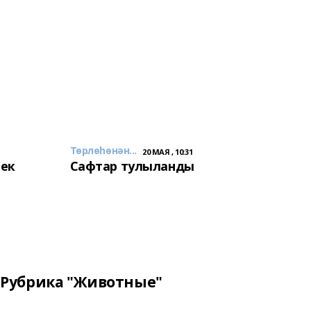
Төрлөһөнән...
20 МАЯ , 10:31
лек
Сафтар тулыланды
Рубрика "Животные"