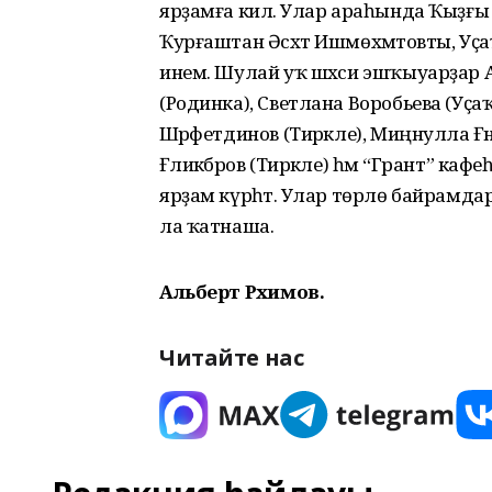
ярҙамға килә. Улар араһында Ҡыҙғ
Ҡурғаштан Әсхәт Ишмөхәмәтовты, Уҫ
инем. Шулай уҡ шәхси эшҡыуарҙар Аз
(Родинка), Светлана Воробьева (Уҫаҡ
Шәрәфетдинов (Тирәкле), Миңнулла Ғәние
Ғәлиәкбәров (Тирәкле) һәм “Грант” к
ярҙам күрһәтә. Улар төрлө байрамда
ла ҡатнаша.
Альберт Рәхимов.
Читайте нас