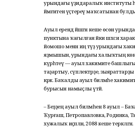
урындағы үҙидаралыҡ институты әһә
йәмғиәтен үҫтереү маҡсатынан бул
Ауыл ерендә йәшәгән кеше өсөн урынд
пунктына ҡағылған йәки шәхси хар
йомошо менән иң тәүҙә урындағы хаким
яҙмышын, урындағы халыҡтың көндәл
күрһәтеү — ауыл хакимиәте башлығы
таҙартыу, сүплектәрҙе, зыяраттарҙы т
кәрәк. Баҡалды ауыл биләмәһе хаким
бурысын намыҫлы үтәй.
– Беҙҙең ауыл биләмәһенә 8 ауыл – Б
Ҡурғаш, Петропавловка, Родинка, Ти
хужалыҡ иҫәпләнә, 2088 кеше теркәлгән.