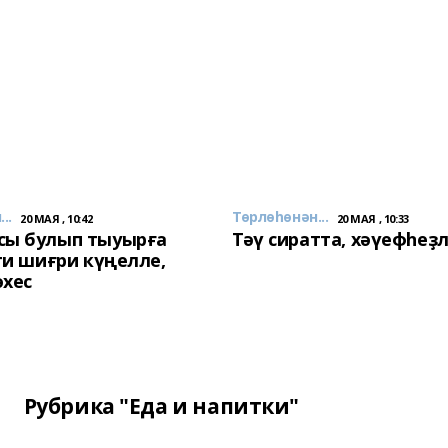
..
Төрлөһөнән...
20 МАЯ , 10:42
20 МАЯ , 10:33
сы булып тыуырға
Тәү сиратта, хәүефһеҙ
 ти шиғри күңелле,
әхес
Рубрика "Еда и напитки"