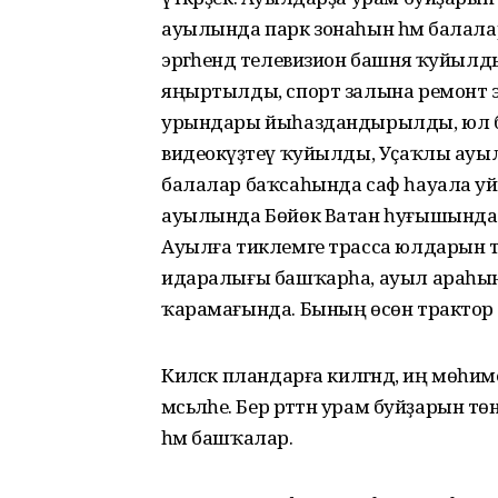
ауылында парк зонаһын һәм балал
эргәһендә телевизион башня ҡуйылды
яңыртылды, спорт залына ремонт эшл
урындары йыһаздандырылды, юл бил
видеокүҙәтеү ҡуйылды, Уҫаҡлы ау
балалар баҡсаһында саф һауала уй
ауылында Бөйөк Ватан һуғышында ҡ
Ауылға тиклемге трасса юлдарын та
идаралығы башҡарһа, ауыл араһынд
ҡарамағында. Бының өсөн трактор
Киләсәк пландарға килгәндә, иң мөһ
мәсьәләһе. Бер рәттән урам буйҙарын 
һәм башҡалар.