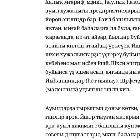
Халыҡ мәғариф, мәҙәниәт, һаулыҡ һаҡ
ауыл хужалығы предприятиеларында 
йөрөп эшләгәндәр бар. Ғаилә башлыҡт
яҡтан, ыңғай баһаларға ла була, ғаил
ҡарағанда, ир-ат айҙар, йылдар буйы
атайлы килеш атайһыҙ үҫә кеүек. Йәш
шәхси хужалыҡтарҙы үҫтереү буйы
күбеһенсә мал иҫәбенә йәшәй. Шәхси э
буйынса үҙ эшен асып, аяғында ныҡл
Йыһаншиндар (һөт йыйыу), Шәрәфетд
(малсылыҡ) уңышлы эшләп килә.
Ауылдарҙа тырышып донъя көткән, 
ғаиләләр арта. Йәштәр тыуған яҡтарын
кәрәк, ауыл хакимиәте башлығы күп мәсьә
советы депутаттары, мәктәп, балалар 