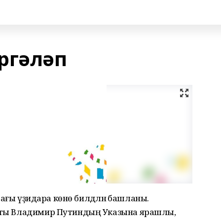
ргәләп
ндағы үҙидара көнө билдәләнә башланы.
енты Владимир Путиндың Указына ярашлы,