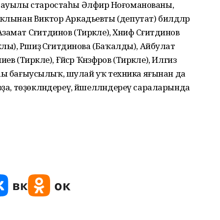
ы ауылы старостаһы Әлфирә Ноғоманованы,
аҡлынан Виктор Аркадьевты (депутат) билдәләр
амат Сәғитдинов (Тирәкле), Хәниф Сәғитдинов
лы), Рәшиҙә Сәғитдинова (Баҡалды), Айбулат
в (Тирәкле), Ғәйсәр Ҡәнзәфәров (Тирәкле), Илгиз
афеһы бағыусылыҡ, шулай уҡ техника яғынан да
рҙа, төҙөкләндереү, йәшелләндереү сараларында