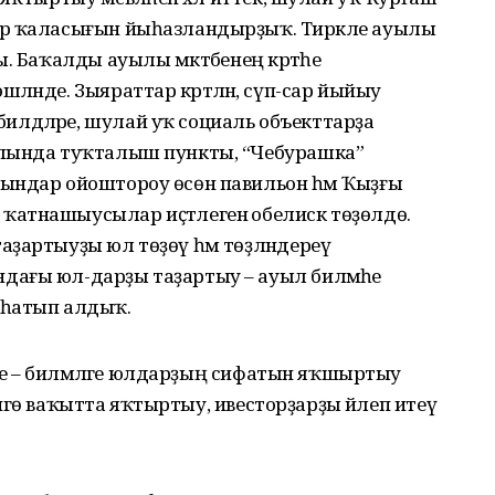
ар ҡаласығын йыһазландырҙыҡ. Тирәкле ауылы
. Баҡалды ауылы мәктәбенең кәртәһе
әнде. Зыяраттар кәртәләнә, сүп-сар йыйыу
дәләре, шулай уҡ социаль объекттарҙа
ылында туҡталыш пункты, “Чебурашка”
ындар ойоштороу өсөн павильон һәм Ҡыҙғы
атнашыусылар иҫтәлегенә обелиск төҙөлдө.
ҙартыуҙы юл төҙөү һәм төҙләндереү
ағы юл-дарҙы таҙартыу – ауыл биләмәһе
 һатып алдыҡ.
име – биләмәләге юлдарҙың сифатын яҡшыртыу
төнгө ваҡытта яҡтыртыу, ивесторҙарҙы йәлеп итеү