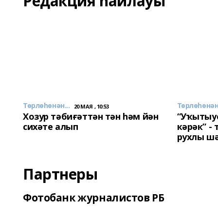
Редакция һайлауы
Төрлөһөнән...
Төрлөһөнән.
20 МАЯ , 10:53
Хозур тәбиғәттән тән һәм йән
“Уҡытыу
сихәте алып
кәрәк” -
рухлы ш
Партнеры
Фотобанк журналистов РБ