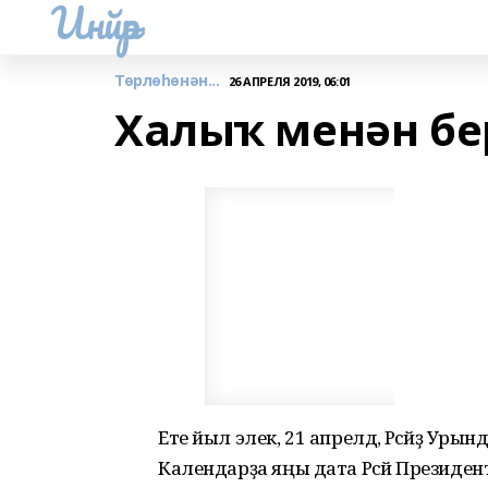
Инйәр
Төрлөһөнән...
26 АПРЕЛЯ 2019, 06:01
Халыҡ менән бе
Ете йыл элек, 21 апрелдә, Рәсәйҙә Уры
Календарҙа яңы дата Рәсәй Презид