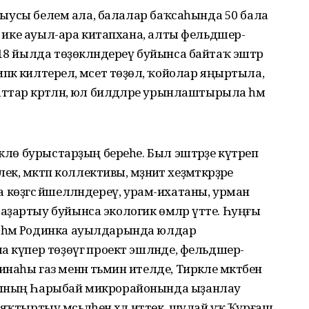
 уҡыусы белем ала, балалар баҡсаһында 50 бала
ы, ике ауыл-ара китапхана, алты фельдшер-
18 йылда төҙөкләндереү буйынса байтаҡ эштәр
ә килтерелә, мәсет төҙөлә, ҡойолар яңыртыла,
ар кәртәләнә, юл билдәләре урынлаштырыла һәм
өклө бурыстарҙың береһе. Был эштәрҙе күтәреп
, мәктәп коллективы, мәҙәниәт хеҙмәткәрҙәре
ра көҙгәсә йәшелләндереү, урам-ихатаны, урман
ҙартыу буйынса экологик өмәләр үтте. Һуңғы
 һәм Родинка ауылдарында юлдар
 күпер төҙөүгә проект эшләнде, фельдшер-
һы газ менән тәьмин ителде, Тирәкле мәктәбенә
лының Һарыбай микрорайонында ыҙанлау
яҡтыртыу мәсьәләһен хәл иттек, шулай уҡ Ҡурғаш