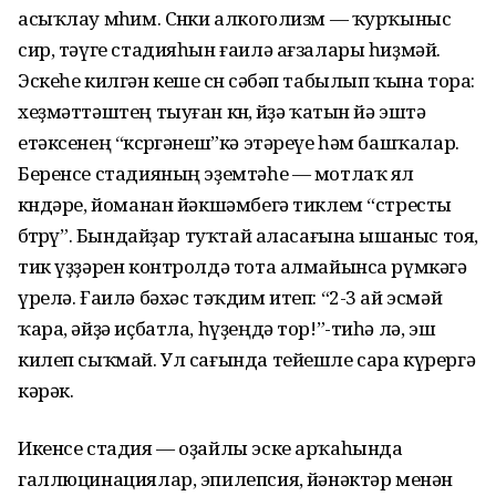
асыҡлау мөһим. Сөнки алкоголизм — ҡурҡыныс
сир, тәүге стадияһын ғаилә ағзалары һиҙмәй.
Эскеһе килгән кеше өсөн сәбәп табылып ҡына тора:
хеҙмәттәштең тыуған көнө, өйҙә ҡатын йә эштә
етәксенең “көсөргәнеш”кә этәреүе һәм башҡалар.
Беренсе стадияның эҙемтәһе — мотлаҡ ял
көндәре, йоманан йәкшәмбегә тиклем “стресты
бөтөрөү”. Бындайҙар туҡтай аласағына ышаныс тоя,
тик үҙҙәрен контролдә тота алмайынса рүмкәгә
үрелә. Ғаилә бәхәс тәҡдим итеп: “2-3 ай эсмәй
ҡара, әйҙә иҫбатла, һүҙеңдә тор!”-тиһә лә, эш
килеп сыҡмай. Ул сағында тейешле сара күрергә
кәрәк.
Икенсе стадия — оҙайлы эске арҡаһында
галлюцинациялар, эпилепсия, өйәнәктәр менән