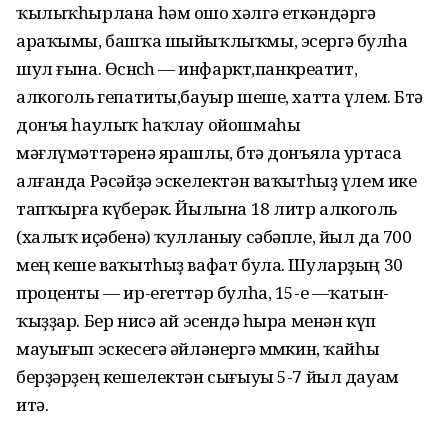
ҡылыҡһырлана һәм ошо хәлгә еткәндәргә
араҡымы, башҡа шыйыҡлыҡмы, эсергә булһа
шул ғына. Өсөнсөһө — инфаркт,панкреатит,
алкоголь гепатиты,бауыр шеше, хатта үлем. Бөтә
донъя һаулыҡ һаҡлау ойошмаһы
мәғлүмәттәренә ярашлы, бөтә донъяла уртаса
алғанда Рәсәйҙә эскелектән ваҡытһыҙ үлем ике
тапҡырға күберәк. Йылына 18 литр алкоголь
(халыҡ иҫәбенә) ҡулланыу сәбәпле, йыл да 700
мең кеше ваҡытһыҙ вафат була. Шуларҙың 30
проценты — ир-егеттәр булһа, 15-е —ҡатын-
ҡыҙҙар. Бер нисә ай эсендә һыра менән күп
мауығып эскесегә әйләнергә мөмкин, ҡайһы
берҙәрҙең кешелектән сығыуы 5-7 йыл дауам
итә.