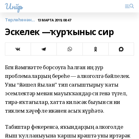
Инйәр
Төрлөһөнән...
13 МАРТА 2019, 08:47
Эскелек —ҡурҡыныс сир
Бөгөн йәмғиәтте борсоуға һалған иң ҙур
проблемаларҙың береһе — алкоголгә бәйлелек.
Уны “йәшел йылан” тип сағыштырыу ҡаты
эсемлектәр менән мауыҡҡандар өсөн генә түгел,
тирә-яҡтағылар, хатта киләсәк быуын өсөн ни
тиклем хәүефле икәнен асыҡ күрһәтә.
Табиптар фекеренсә, яҡындарҙың алкоголде
йыш ҡулланыуына ҡаршы көрәштә уны иртәрәк