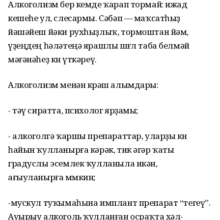
Алкоголизм бер кемде ҡарап тормай: ижад
кешеһе ул, слесармы. Сәбәп — маҡсатһыҙ
йәшәйеш йәки рухһыҙлыҡ, тормоштан йәм,
үҙеңдең һәләтеңә ярашлы шөғөл таба белмәй
мәғәнәһеҙ көн үткәреү.
Алкоголизм менән көрәш алымдары:
- тәү сиратта, психолог ярҙамы;
- алкоголгә ҡаршы препараттар, уларҙы көн
һайын ҡулланырға кәрәк, тик әгәр ҡаты
градуслы эсемлек ҡулланыла икән,
ағыуланырға мөмкин;
-мускул туҡымаһына имплант препарат “тегеү”.
Ауырыу алкоголь ҡулланған осраҡта хәл-