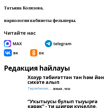
Татьяна Колязова,
наркология кабинеты фельшеры.
Читайте нас
Редакция һайлауы
Хозур тәбиғәттән тән һәм йән
сихәте алып
Төрлөһөнән...
20 МАЯ , 10:53
“Уҡытыусы булып тыуырға
кәрәк” - ти шиғри күңелле,