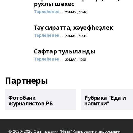
рухлы шәхес
Төрлөһөнән...
20 МАЯ , 10:42
Тәү сиратта, хәүефһеҙлек
Төрлөһөнән...
20 МАЯ , 10:33
Сафтар тулыланды
Төрлөһөнән...
20 МАЯ , 10:31
Партнеры
Фотобанк
Рубрика "Еда и
журналистов РБ
напитки"
© 2020-2026 Сайт издания "Инйәр" Копирование информации