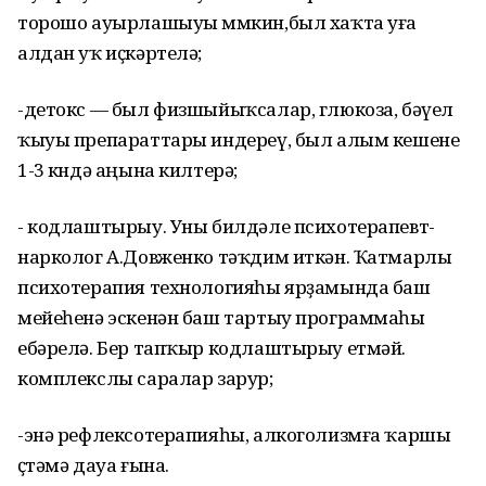
торошо ауырлашыуы мөмкин,был хаҡта уға
алдан уҡ иҫкәртелә;
-детокс — был физшыйыҡсалар, глюкоза, бәүел
ҡыуы препараттары индереү, был алым кешене
1-3 көндә аңына килтерә;
- кодлаштырыу. Уны билдәле психотерапевт-
нарколог А.Довженко тәҡдим иткән. Ҡатмарлы
психотерапия технологияһы ярҙамында баш
мейеһенә эскенән баш тартыу программаһы
ебәрелә. Бер тапҡыр кодлаштырыу етмәй.
комплекслы саралар зарур;
-энә рефлексотерапияһы, алкоголизмға ҡаршы
өҫтәмә дауа ғына.