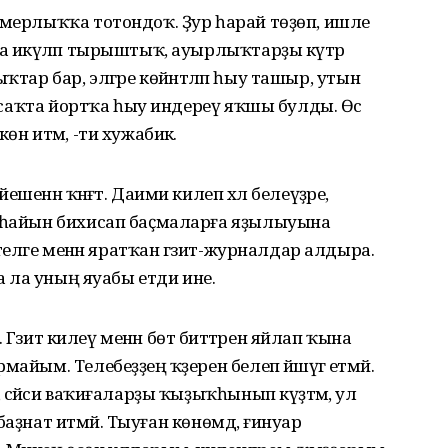
рмерлыҡҡа тотондоҡ. Ҙур һарай төҙөп, ишле
а икәүләп тырыштыҡ, ауырлыҡтарҙы күтәрә
йлыҡтар бар, элгәре көйәнтәләп һыу ташыр, утын
лы саҡта йортҡа һыу индереү яҡшы булды. Өс
өн итәм, -ти хужабикә.
енән ҡәнәғәт. Даими килеп хәл белеүҙәре,
л һайын бихисап баҫмаларға яҙылыуына
 теләге менән яратҡан гәзит-журналдар алдыра.
ма ла уның яуабы етди ине.
а. Гәзит килеү менән бөтә биттәрен яйлап ҡына
айым. Телебеҙҙең ҡәҙерен белеп йәшәүгә етмәй.
 сәйәси ваҡиғаларҙы ҡыҙыҡһынып күҙәтәм, ул
а баҙнат итмәй. Тыуған көнөмдә, ғинуар