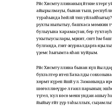
Рәйсә Хисмәтуллинаның әйткәне хәтергә 
айырылмауы, бынан тыш, республи
тураһында һөйләй тип уйлайһығыҙ? Ә
рухты нығытыу, башҡаса мөмкин түгел
булыуына ҡарамаҫтан, бер туҡтауһ
уҡытыусылары, мәҙәниәт, сәнғәт һәм б
булғанда, гәзит-журналдарға яҙылы
үҙемсә һығымта яһап ҡуйҙым.
Рәйсә Хисмәтуллина бынан күп йылд
бухгалтер итеп Баҡалды совхозына еб
хөрмәт күреп йәшәй ул. Заманында ир
шөғөлләнеүҙәре лә ғаилә парының эш
түгел, ҡул көсө менән ундан ашыу һы
йыйыу ғәйәт ҙур таһыллыҡ, сыҙамлыҡ