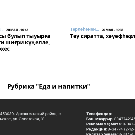
..
Төрлөһөнән...
20 МАЯ , 10:42
20 МАЯ , 10:33
сы булып тыуырға
Тәү сиратта, хәүефһеҙ
 ти шиғри күңелле,
әхес
Рубрика "Еда и напитки"
453030, Архангельский район, с.
Телефондар:
ьское, ул. Советская, 18
Баш мөхәррир:
834774214
Реклама хеҙмәте:
8-347-
Редакция:
8-34774 (2-12-
Кадрҙар бүлеге:
8-34774 