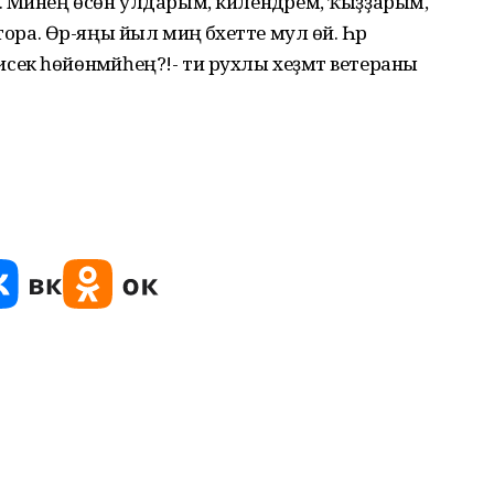
. Минең өсөн улдарым, килендәрем, ҡыҙҙарым,
 тора. Өр-яңы йыл миңә бәхетте мул өйә. Һәр
ек һөйөнмәйһең?!- ти рухлы хеҙмәт ветераны