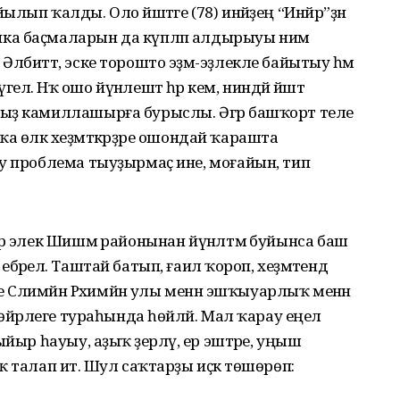
уйылып ҡалды. Оло йәштәге (78) инәйҙең “Инйәр”ҙән
ка баҫмаларын да күпләп алдырыуы нимә
лбиттә, эске торошто эҙмә-эҙлекле байытыу һәм
. Нәҡ ошо йүнәлештә һәр кем, ниндәй йәштә
ыҙ камиллашырға бурыслы. Әгәр башҡорт теле
ашҡа өлкә хеҙмәткәрҙәре ошондай ҡарашта
у проблема тыуҙырмаҫ ине, моғайын, тип
ар элек Шишмә районынан йүнәлтмә буйынса баш
әрелә. Таштай батып, ғаилә ҡороп, хеҙмәтендә
е Сәлимйән Рәхимйән улы менән эшҡыуарлыҡ менән
һөйәрлеге тураһында һөйләй. Мал ҡарау еңел
йыр һауыу, аҙыҡ әҙерләү, ер эштәре, уңыш
 талап итә. Шул саҡтарҙы иҫкә төшөрөп: