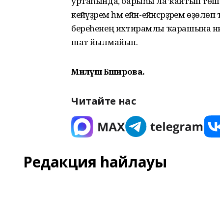
уртаһында, барыһы ла ҡайтып төшә
кейәүҙәрем һәм ейән-ейәнсәрҙәрем өҙөлөп
береһенең ихтирамлы ҡарашына нис
шат йылмайып.
Миләүшә Бәширова.
Читайте нас
Редакция һайлауы