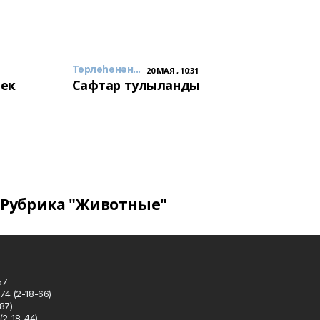
Төрлөһөнән...
20 МАЯ , 10:31
лек
Сафтар тулыланды
Рубрика "Животные"
57
74 (2-18-66)
87)
(2-18-44)