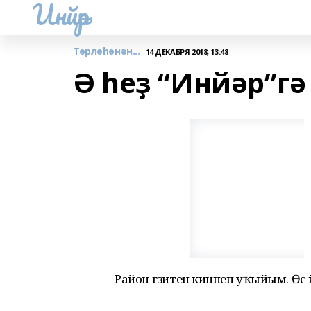
Инйәр
Төрлөһөнән...
14 ДЕКАБРЯ 2018, 13:48
Ә һеҙ “Инйәр”г
— Район гәзитен кинәнеп уҡыйым. Өс