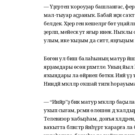
— Үҙгәртеп ҡороуҙар башланғас, фе
мал-тыуар аҫраныҡ. Бабай иҫән саҡт
белдек. Хәҙер генә кешеләргә бөтә уңа
әҙерләп, мейескә ут яғыр инек. Ныҡ
улым, ике ҡыҙым да ситтә, яңғыҙым к
Бөгөн ул биш балаһының матур йәшәйеш
ярҙамдары өсөн рәхмәтле. Уның йы
яҡындары ла өйрәнеп бөткән. Инәй үҙ
Ниндәй мәҡәләләр оҡшай тигән һорауы
— “Инйәр”ҙә бик матур мәҡәләләр баҫыл
уҡып сығам, рәсми өлөшөн дә ҡалдырм
Телевизор ҡабыҙһам, донъя хәлдәрен,
ваҡытта бәләкәстәр йәнһүрәт ҡарарға л