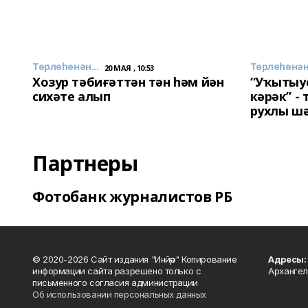
Төрлөһөнән...
Төрлөһөнән.
20 МАЯ , 10:53
Хозур тәбиғәттән тән һәм йән
“Уҡытыу
сихәте алып
кәрәк” -
рухлы ш
Партнеры
Фотобанк журналистов РБ
© 2020-2026 Сайт издания "Инйәр" Копирование
Адресы:
информации сайта разрешено только с
Архангел
письменного согласия администрации
Об использовании персональных данных