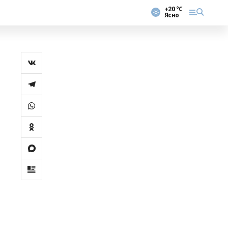
+20 °С
Ясно