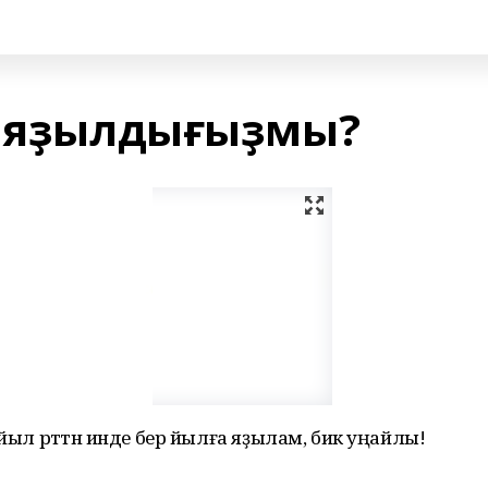
ә яҙылдығыҙмы?
 йыл рәттән инде бер йылға яҙылам, бик уңайлы!