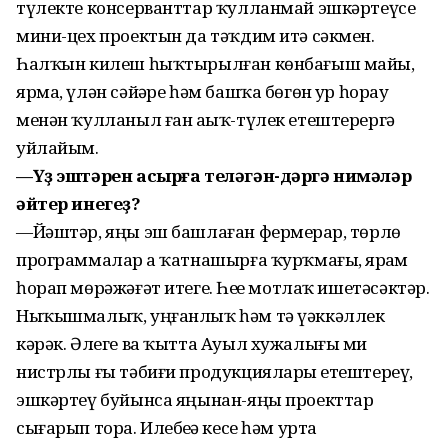
түлекте консерванттар ҡулланмай эшкәртеүсе
мини-цех проектын да тәҡдим итә сәкмен.
Һалҡын килеш һыҡтырылған көнбағыш майы,
ярма, үлән сәйҙәре һәм башҡа бөгөн ҙур һорау
менән ҡулланыл ған аҙыҡ-түлек етештерергә
уйлайым.
—Үҙ эштәрен асырға теләгән-
дәргә нимәләр
әйтер инегеҙ?
—Йәштәр, яңы эш башлаған фермерҙар, төрлө
программалар ҙа ҡатнашырға ҡурҡмағыҙ, ярҙам
һорап мөрәжәғәт итегеҙ. Һеҙҙе мотлаҡ ишетәсәктәр.
Ныҡышмалыҡ, уңғанлыҡ һәм тә үәккәллек
кәрәк. Әлеге ва ҡытта Ауыл хужалығы ми
нистрлы ғы тәбиғи продукцияларҙы етештереү,
эшкәртеү буйынса яңынан-яңы проекттар
сығарып тора. Илебеҙҙә кесе һәм урта