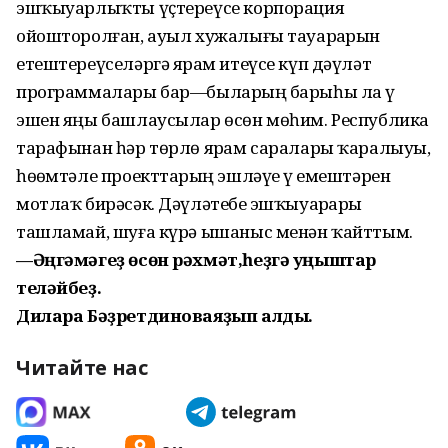
эшҡыуарлыҡты үҫтереүсе корпорация
ойошторолған, ауыл хужалығы тауарҙарын
етештереүселәргә ярҙам итеүсе күп дәүләт
программалары бар—быларҙың барыһы ла үҙ
эшен яңы башлаусылар өсөн мөһим. Республика
тарафынан һәр төрлө ярҙам саралары ҡаралыуы,
һөҙөмтәле проекттарҙың эшләүе үҙ емештәрен
мотлаҡ бирәсәк. Дәүләтебеҙ эшҡыуарҙарҙы
ташламай, шуға күрә ышаныс менән ҡайттым.
—Әңгәмәгеҙ өсөн рәхмәт,
һеҙгә уңыштар
теләйбеҙ.
Дилара Бәҙретдинова
яҙып алды.
Читайте нас