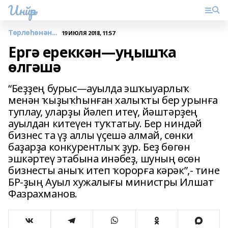
Инйәр
Төрлөһөнән...
19 ИЮЛЯ 2018, 11:57
Ергә ереккән—уңышҡа
өлгәшә
“Беҙҙең бурыс—ауылда эшҡыуарлыҡ
менән ҡыҙыҡһынған халыҡты бер урынға
туплау, уларҙы йәлеп итеү, йәштәрҙең
ауылдан китеүен туҡтатыу. Бер ниндәй
бизнес та үҙ аллы үҫешә алмай, сөнки
баҙарҙа конкурентлыҡ ҙур. Беҙ бөгөн
эшкәртеү этабына инәбеҙ, шуның өсөн
бизнесты аныҡ итеп ҡорорға кәрәк”,- тине
БР-ҙың Ауыл хужалығы министры Илшат
Фазрахманов.