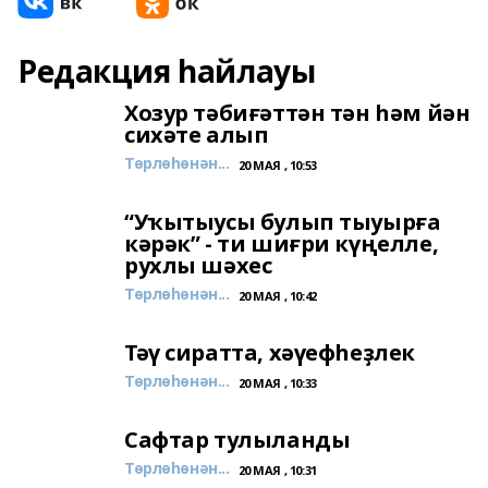
Редакция һайлауы
Хозур тәбиғәттән тән һәм йән
сихәте алып
Төрлөһөнән...
20 МАЯ , 10:53
“Уҡытыусы булып тыуырға
кәрәк” - ти шиғри күңелле,
рухлы шәхес
Төрлөһөнән...
20 МАЯ , 10:42
Тәү сиратта, хәүефһеҙлек
Төрлөһөнән...
20 МАЯ , 10:33
Сафтар тулыланды
Төрлөһөнән...
20 МАЯ , 10:31