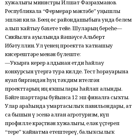
хужалығы министры Илшат Фазрахманов.
Республикала “Фермерҙар мәктәбе” уңышлы
эшләп килә. Беҙҙең өс райондашыбыҙға унда белем
алып ҡайтыу бәхете тейҙе. Шуларҙың береһе—
Сикйылға ауылында йәшәүсе Альберт
Ибәтуллин. Ул үҙенең проектта ҡатнашыу
кисерештәре менән бүлеште:
—Уҡырға керер алдынан етди һайлау
конкурсын үтергә тура килде. Тест һорауҙарына
яуап биргәндән һуң тәҡдим ителгән
проекттарҙың иң яҡшылары һайлап алынды.
Бәйге шарттары буйынса 12 эш финалға сыҡты.
Улар араһында умартасылыҡ павильондары, ат
са бышын үҙ эсенә алған агротуризм, күп
профилле крәҫтиән хужалығы, еләк үҫтереп
“тере” ҡайнатма етештереү, балыҡсылыҡ