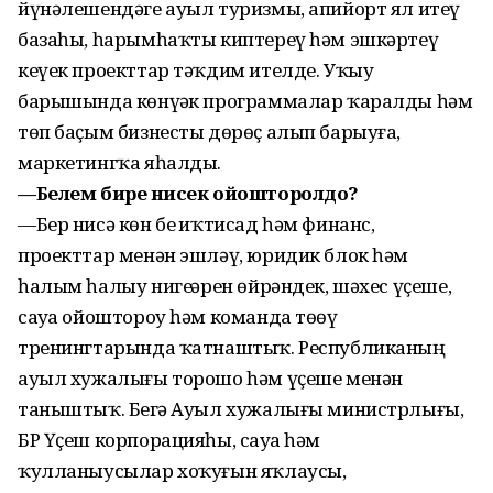
йүнәлешендәге ауыл туризмы, апийорт ял итеү
базаһы, һарымһаҡты киптереү һәм эшкәртеү
кеүек проекттар тәҡдим ителде. Уҡыу
барышында көнүҙәк программалар ҡаралды һәм
төп баҫым бизнесты дөрөҫ алып барыуға,
маркетингҡа яһалды.
—Белем биреү нисек ойошторолдо?
—Бер нисә көн беҙ иҡтисад һәм финанс,
проекттар менән эшләү, юридик блок һәм
һалым һалыу нигеҙҙәрен өйрәндек, шәхес үҫеше,
сауҙа ойоштороу һәм команда төҙөү
тренингтарында ҡатнаштыҡ. Республиканың
ауыл хужалығы торошо һәм үҫеше менән
таныштыҡ. Беҙгә Ауыл хужалығы министрлығы,
БР Үҫеш корпорацияһы, сауҙа һәм
ҡулланыусылар хоҡуғын яҡлаусы,