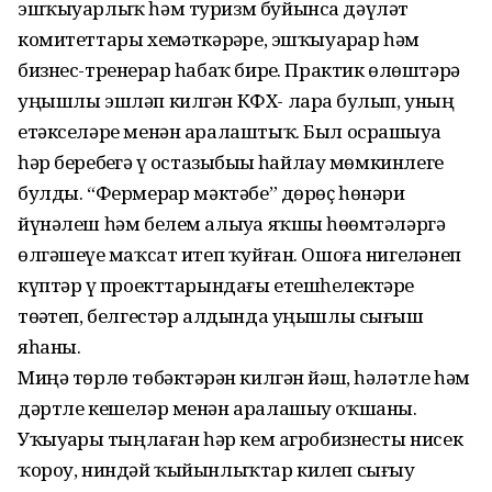
эшҡыуарлыҡ һәм туризм буйынса дәүләт
комитеттары хеҙмәткәрҙәре, эшҡыуарҙар һәм
бизнес-тренерҙар һабаҡ бирҙе. Практик өлөштәрҙә
уңышлы эшләп килгән КФХ- ларҙа булып, уның
етәкселәре менән аралаштыҡ. Был осрашыуҙа
һәр беребеҙгә үҙ остазыбыҙҙы һайлау мөмкинлеге
булды. “Фермерҙар мәктәбе” дөрөҫ һөнәри
йүнәлеш һәм белем алыуҙа яҡшы һөҙөмтәләргә
өлгәшеүҙе маҡсат итеп ҡуйған. Ошоға нигеҙләнеп
күптәр үҙ проекттарындағы етешһеҙлектәрҙе
төҙәтеп, белгестәр алдында уңышлы сығыш
яһаны.
Миңә төрлө төбәктәрҙән килгән йәш, һәләтле һәм
дәртле кешеләр менән аралашыу оҡшаны.
Уҡыуҙарҙы тыңлаған һәр кем агробизнесты нисек
ҡороу, ниндәй ҡыйынлыҡтар килеп сығыу