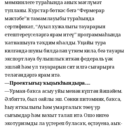
мөмкинлеге тураһында аныҡ мәғлүмәт
тупланы. Курстар бөткәс беҙгә “Фермерҙар
мәктәбе”н тамамлауыбыҙ тураһында
сертификат, “Ауыл хужалығы тауарҙарын
етештереүселәргә ярҙам итеү” программаһында
ҡатнашыуға тәҡдим яһалды. Уңайы тура
килгәндә шуны билдәләп үткем килә, беҙҙә тауарҙы
экспортлауҙа булышлыҡ иткән федераль үҙәк
эшләй һәм ул тауарҙарын сит илгә сығарырға
теләгәндәргә ярҙам итә.
—Проектығыҙ ҡыҙыҡһын
дыра....
—Урман-баҡса асыу уйы менән күптән йәшәйем.
Әлбиттә, был оҙайлы эш. Сөнки питомник, баҡса,
һыу ятҡылығы һәм умарталыҡ төҙөү ҙур
сығымдар һәм ваҡыт талап итә. Ошо нигеҙҙә
экотуризмды ла үҫтереп буласаҡ, өҫтәүенә, аҙыҡ-