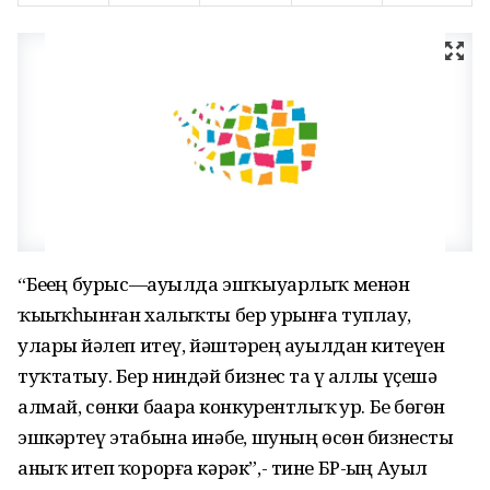
“Беҙҙең бурыс—ауылда эшҡыуарлыҡ менән
ҡыҙыҡһынған халыҡты бер урынға туплау,
уларҙы йәлеп итеү, йәштәрҙең ауылдан китеүен
туҡтатыу. Бер ниндәй бизнес та үҙ аллы үҫешә
алмай, сөнки баҙарҙа конкурентлыҡ ҙур. Беҙ бөгөн
эшкәртеү этабына инәбеҙ, шуның өсөн бизнесты
аныҡ итеп ҡорорға кәрәк”,- тине БР-ҙың Ауыл